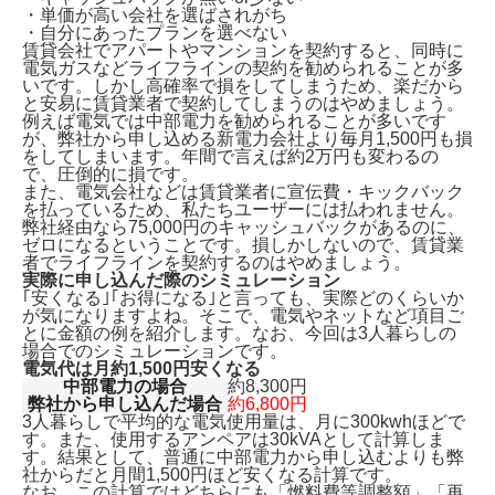
・単価が高い会社を選ばされがち
・自分にあったプランを選べない
賃貸会社でアパートやマンションを契約すると、同時に
電気ガスなどライフラインの契約を勧められることが多
いです。しかし
高確率で損をしてしまう
ため、楽だから
と安易に賃貸業者で契約してしまうのはやめましょう。
例えば電気では中部電力を勧められることが多いです
が、弊社から申し込める新電力会社より毎月1,500円も損
をしてしまいます。
年間で言えば約2万円も変わる
の
で、圧倒的に損です。
また、電気会社などは賃貸業者に宣伝費・キックバック
を払っているため、私たちユーザーには払われません。
弊社経由なら75,000円のキャッシュバックがあるのに、
ゼロになるということです。損しかしないので、賃貸業
者でライフラインを契約するのはやめましょう。
実際に申し込んだ際のシミュレーション
｢安くなる｣｢お得になる｣と言っても、実際どのくらいか
が気になりますよね。そこで、電気やネットなど項目ご
とに金額の例を紹介します。なお、今回は3人暮らしの
場合でのシミュレーションです。
電気代は月約1,500円安くなる
中部電力の場合
約8,300円
弊社から申し込んだ場合
約6,800円
3人暮らしで平均的な電気使用量は、月に300kwhほどで
す。また、使用するアンペアは30kVAとして計算しま
す。結果として、普通に中部電力から申し込むよりも
弊
社からだと月間1,500円ほど安くなる計算です。
なお、この計算ではどちらにも「燃料費等調整額」「再