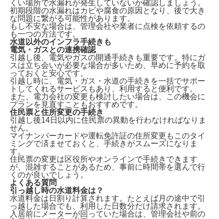
くい場所で水漏れが発生していないか確認
しましょう。
初期段階の水漏れはカビや腐食の原因となり、後で大き
な問題に繋がる可能性があります。
もし不安な場合は、管理会社や業者に点検を依頼するの
も一つの方法です。
水道以外のインフラ手続きも
電気・ガスとの連携確認
引越し後、電気やガスの開通手続きも重要です。特に
ガ
スは立ち会いが必要な場合が多い
ため、早めに予約を取
っておくと安心です。
引越し時に、電気・ガス・水道の手続きを一括でサポー
トしてくれるサービスもあり、利用すると便利です。
また、電力会社の変更も検討したい場合は、この機会に
プランを見直すこともおすすめです。
住民票と住所変更の手続き
引越し後14日以内に住民票の異動
を行わなければなりま
せん。
マイナンバーカードや運転免許証の住所変更もこのタイ
ミングで済ませておくと、手続きがスムーズになりま
す。
住民票の変更は区役所やオンラインで手続きできます
が、混雑することがあるため、事前に時間帯を選んで行
くのが良いでしょう。
よくある質問
引っ越し時の水道料金は？
水道料金は
日割り計算
されます。たとえば月の途中で引
っ越した場合でも、利用した日数分だけ請求されます。
入居前にメーターが回っていた場合は、管理会社や前の