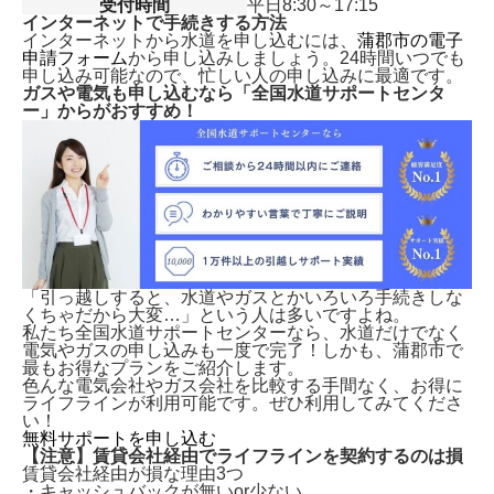
受付時間
平日8:30～17:15
インターネットで手続きする方法
インターネットから水道を申し込むには、
蒲郡市の電子
申請フォーム
から申し込みしましょう。24時間いつでも
申し込み可能なので、忙しい人の申し込みに最適です。
ガスや電気も申し込むなら「全国水道サポートセンタ
ー」からがおすすめ！
「引っ越しすると、水道やガスとかいろいろ手続きしな
くちゃだから大変…」という人は多いですよね。
私たち全国水道サポートセンターなら、水道だけでなく
電気やガスの申し込みも一度で完了！しかも、
蒲郡市で
最もお得なプランをご紹介します。
色んな電気会社やガス会社を比較する手間なく、お得に
ライフラインが利用可能です。ぜひ利用してみてくださ
い！
無料サポートを申し込む
【注意】賃貸会社経由でライフラインを契約するのは損
賃貸会社経由が損な理由3つ
・キャッシュバックが無いor少ない