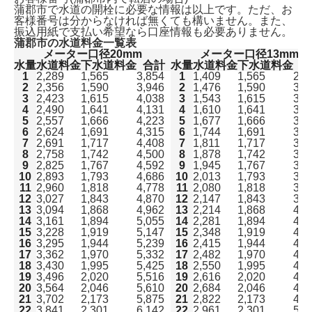
蒲郡市で水道の開栓に必要な情報は以上です。ただ、
お
客様番号は分からなければ無くても構いません。
また、
振込用紙で支払い希望なら口座情報も必要ありません。
蒲郡市の水道料金一覧表
メーター口径20mm
メーター口径13mm
水量
水道料金
下水道料金
合計
水量
水道料金
下水道料金
合
1
2,289
1,565
3,854
1
1,409
1,565
2,9
2
2,356
1,590
3,946
2
1,476
1,590
3,0
3
2,423
1,615
4,038
3
1,543
1,615
3,1
4
2,490
1,641
4,131
4
1,610
1,641
3,2
5
2,557
1,666
4,223
5
1,677
1,666
3,3
6
2,624
1,691
4,315
6
1,744
1,691
3,4
7
2,691
1,717
4,408
7
1,811
1,717
3,5
8
2,758
1,742
4,500
8
1,878
1,742
3,6
9
2,825
1,767
4,592
9
1,945
1,767
3,7
10
2,893
1,793
4,686
10
2,013
1,793
3,8
11
2,960
1,818
4,778
11
2,080
1,818
3,8
12
3,027
1,843
4,870
12
2,147
1,843
3,9
13
3,094
1,868
4,962
13
2,214
1,868
4,0
14
3,161
1,894
5,055
14
2,281
1,894
4,1
15
3,228
1,919
5,147
15
2,348
1,919
4,2
16
3,295
1,944
5,239
16
2,415
1,944
4,3
17
3,362
1,970
5,332
17
2,482
1,970
4,4
18
3,430
1,995
5,425
18
2,550
1,995
4,5
19
3,496
2,020
5,516
19
2,616
2,020
4,6
20
3,564
2,046
5,610
20
2,684
2,046
4,7
21
3,702
2,173
5,875
21
2,822
2,173
4,9
22
3,841
2,301
6,142
22
2,961
2,301
5,2