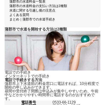
蒲郡市の水道料金一覧表
蒲郡市の水道料金の支払い方法は2種類
水道に関する引越し後の注意点
よくある質問
まとめ｜蒲郡市での水道手続き
蒲郡市で水道を開栓する方法は2種類
電話での手続き
インターネットでの手続き
電話で手続きする方法
蒲郡市上下水道部の料金窓口に電話すれば、
10分程度で
開栓の申し込みができます。
昼間や受付終了間際は申込みが集中しやすいため、午前
中などかかりやすい時間帯に電話するのがおすすめで
す。
電話番号
0533-66-1129