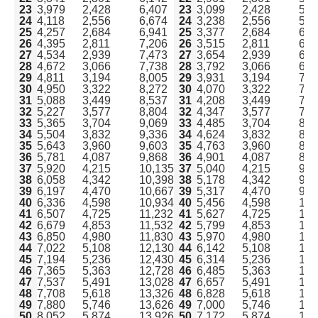
23
3,979
2,428
6,407
23
3,099
2,428
5,5
24
4,118
2,556
6,674
24
3,238
2,556
5,7
25
4,257
2,684
6,941
25
3,377
2,684
6,0
26
4,395
2,811
7,206
26
3,515
2,811
6,3
27
4,534
2,939
7,473
27
3,654
2,939
6,5
28
4,672
3,066
7,738
28
3,792
3,066
6,8
29
4,811
3,194
8,005
29
3,931
3,194
7,1
30
4,950
3,322
8,272
30
4,070
3,322
7,3
31
5,088
3,449
8,537
31
4,208
3,449
7,6
32
5,227
3,577
8,804
32
4,347
3,577
7,9
33
5,365
3,704
9,069
33
4,485
3,704
8,1
34
5,504
3,832
9,336
34
4,624
3,832
8,4
35
5,643
3,960
9,603
35
4,763
3,960
8,7
36
5,781
4,087
9,868
36
4,901
4,087
8,9
37
5,920
4,215
10,135
37
5,040
4,215
9,2
38
6,058
4,342
10,398
38
5,178
4,342
9,5
39
6,197
4,470
10,667
39
5,317
4,470
9,7
40
6,336
4,598
10,934
40
5,456
4,598
10,
41
6,507
4,725
11,232
41
5,627
4,725
10,
42
6,679
4,853
11,532
42
5,799
4,853
10,
43
6,850
4,980
11,830
43
5,970
4,980
10,
44
7,022
5,108
12,130
44
6,142
5,108
11,
45
7,194
5,236
12,430
45
6,314
5,236
11,
46
7,365
5,363
12,728
46
6,485
5,363
11,
47
7,537
5,491
13,028
47
6,657
5,491
12,
48
7,708
5,618
13,326
48
6,828
5,618
12,
49
7,880
5,746
13,626
49
7,000
5,746
12,
50
8,052
5,874
13,926
50
7,172
5,874
13,