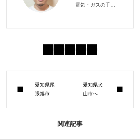
電気・ガスの手続
きを10年以上サポ
ート。 自治体の申
請窓口や必要書類
の最新動向を追
い、初めてでも迷
わない導線づくり
を心がけていま
愛知県尾
す。 週末はランニ
愛知県犬
張旭市へ
山市へ引
ングとコーヒー焙
引っ越し
っ越しす
煎が趣味。
する際の
る際の水
水道手続
道手続き
関連記事
き