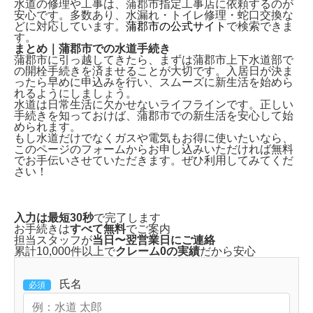
水道の修理や工事は、
蒲郡市指定工事店
に依頼するのが
安心です。多数あり、水漏れ・トイレ修理・蛇口交換な
どに対応しています。
蒲郡市の公式サイト
で検索できま
す。
まとめ｜蒲郡市での水道手続き
蒲郡市に引っ越してきたら、まずは
蒲郡市上下水道部で
の開栓手続き
を済ませることが大切です。入居日が決ま
ったら早めに申込みを行い、スムーズに新生活を始めら
れるようにしましょう。
水道は日常生活に欠かせないライフラインです。正しい
手続きを知っておけば、蒲郡市での新生活を安心して始
められます。
もし水道だけでなくガスや電気もお得に使いたいなら、
このページのフォームから
お申し込みいただければ無料
でお手伝い
させていただきます。ぜひ利用してみてくだ
さい！
入力は最短30秒
で完了します
お手続きは
すべて無料
でご案内
担当スタッフが
当日〜翌営業日にご連絡
累計10,000件以上で
クレーム0の実績
だから安心
氏名
必須