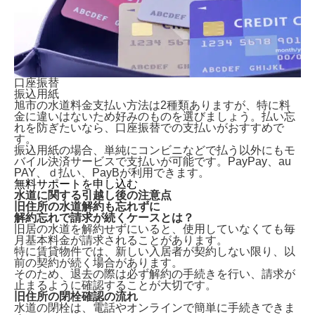
口座振替
振込用紙
旭市の水道料金支払い方法は2種類ありますが、特に料
金に違いはないため好みのものを選びましょう。払い忘
れを防ぎたいなら、口座振替での支払いがおすすめで
す。
振込用紙の場合、単純にコンビニなどで払う以外にもモ
バイル決済サービスで支払いが可能です。PayPay、au
PAY、ｄ払い、PayBが利用できます。
無料サポートを申し込む
水道に関する引越し後の注意点
旧住所の水道解約も忘れずに
解約忘れで請求が続くケースとは？
旧居の水道を解約せずにいる
と、使用していなくても毎
月基本料金が請求されることがあります。
特に賃貸物件では、新しい入居者が契約しない限り、以
前の契約が続く場合があります。
そのため、退去の際は必ず解約の手続きを行い、請求が
止まるように確認することが大切です。
旧住所の閉栓確認の流れ
水道の閉栓は、
電話やオンラインで簡単に手続きできま