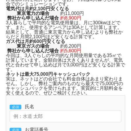
合でのシミュレーションです。
電気代は月約2,100円安くなる
東京電力の場合
約11,000円
弊社から申し込んだ場合
約8,900円
3人暮らしで平均的な電気使用量は、月に300kwほどで
す。また、使用するアンペアは30Aとして計算します。
結果として、普通に東京電力から申し込むよりも
弊社か
らだと月間2,100円ほど安くなる計算です。
ガス代は月約600円安くなる
東京ガスの場合
約6,200円
弊社から申し込んだ場合
約5,600円
今回は、3人ぐらしの平均的な月間使用量である35㎥で
計算しています。金額自体は大きくありませんが、
電気
代と合わせて申し込めば月で3,000円ほど安くなる
計算で
す。
ネットは最大75,000円キャッシュバック
実は、ネットはどの会社でも料金自体はあまり変わりま
せん。しかし、弊社ご案内のものなら
最大で75,000円の
キャッシュバックを受けられます。
実質的に月額料金を
安く使えるので、ぜひご検討ください。
氏名
必須
お電話番号
必須