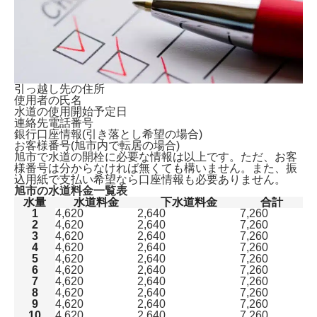
引っ越し先の住所
使用者の氏名
水道の使用開始予定日
連絡先電話番号
銀行口座情報(引き落とし希望の場合)
お客様番号(旭市内で転居の場合)
旭市で水道の開栓に必要な情報は以上です。ただ、
お客
様番号は分からなければ無くても構いません。
また、振
込用紙で支払い希望なら口座情報も必要ありません。
旭市の水道料金一覧表
水量
水道料金
下水道料金
合計
1
4,620
2,640
7,260
2
4,620
2,640
7,260
3
4,620
2,640
7,260
4
4,620
2,640
7,260
5
4,620
2,640
7,260
6
4,620
2,640
7,260
7
4,620
2,640
7,260
8
4,620
2,640
7,260
9
4,620
2,640
7,260
10
4,620
2,640
7,260