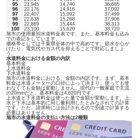
95
21,945
14,740
36,685
96
22,176
14,916
37,092
97
22,407
15,092
37,499
旭市で水道を開栓する方法は2種類
98
22,638
15,268
37,906
ガスや電気も申し込むなら「全国水道サポートセンタ
99
22,869
15,444
38,313
100
23,100
15,620
38,720
ー」からがおすすめ！
旭市の使用量別水道料金表です。また、基本料金も込み
旭市で水道手続きに必要な情報
での表記をしています。
旭市の水道料金一覧表
価格帯としては千葉県全体の中で高めです。節水を心が
旭市の水道料金の支払い方法は2種類
けたり、電気代やガス代を抑えることで対応しましょ
水道に関する引越し後の注意点
う。
水道料金における金額の内訳
よくある質問
基本料金
まとめ｜旭市での水道手続き
上水道料金
下水道料金
旭市の水道料金における、金額の内訳です。まず、基本
料金は水道メーターの口径によって決まり、使っても使
わなくても金額は変動しません。現代の
一般家庭で主流
の20mmだと、基本料金は4,620円
です。
上水道と下水道料金は使った量で金額が変動します。上
水と下水は基本的に同じ量利用したとみなされての計算
です。ただ、請求時には合計されるので別途で計算する
必要はありません。
旭市の水道料金の支払い方法は2種類