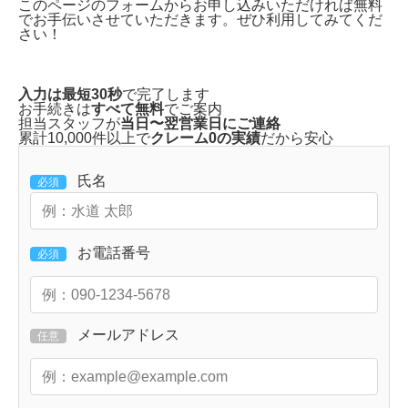
このページのフォームから
お申し込みいただければ無料
でお手伝い
させていただきます。ぜひ利用してみてくだ
さい！
入力は最短30秒
で完了します
お手続きは
すべて無料
でご案内
担当スタッフが
当日〜翌営業日にご連絡
累計10,000件以上で
クレーム0の実績
だから安心
氏名
必須
お電話番号
必須
メールアドレス
任意