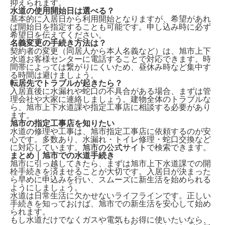
抑えられます。
水道の使用開始日は選べる？
基本的に入居日から利用開始となりますが、希望があれ
ば
開始日を指定
することも可能です。申し込み時に必ず
希望日を伝えてください。
名義変更の手続き方法は？
契約者の変更（同居人から本人名義など）は、
旭市上下
水道お客様センターに電話
することで対応できます。時
間帯によっては繋がりにくいため、昼休み時など集中す
る時間は避けましょう。
転居先でトラブルが起きたら？
入居直後に水漏れや蛇口の不具合がある場合、まずは
管
理会社や大家
に連絡しましょう。建物全体のトラブルな
ら、旭市上下水道課や指定工事店に相談する必要があり
ます。
旭市の指定工事店を知りたい
水道の修理や工事は、
旭市指定工事店
に依頼するのが安
心です。多数あり、水漏れ・トイレ修理・蛇口交換など
に対応しています。
旭市の公式サイト
で検索できます。
まとめ｜旭市での水道手続き
旭市に引っ越してきたら、まずは
旭市上下水道課での開
栓手続き
を済ませることが大切です。入居日が決まった
ら早めに申込みを行い、スムーズに新生活を始められる
ようにしましょう。
水道は日常生活に欠かせないライフラインです。正しい
手続きを知っておけば、旭市での新生活を安心して始め
られます。
もし水道だけでなくガスや電気もお得に使いたいなら、