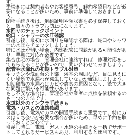
す。
手続きには契約者名やお客様番号、解約希望日などが必
要になることが多いため、事前に準備しておきましょ
う。
閉栓手続き後は、解約証明や領収書を必ず保存しておく
と、後々のトラブル防止になります。
水回りのチェックポイント
蛇口・シャワーの水圧確認
引越し後、最初に水回りを確認する際は、
蛇口やシャワ
ーの水圧をチェックしましょう。
特に水圧が弱い場合、内部配管に問題がある可能性があ
り、早期に対応が必要です。
集合住宅の場合、管理会社に連絡すれば、修理対応をし
てもらえることが多いので、問い合わせてみましょう。
配管や水漏れの初期トラブル対策
キッチンや洗面台の下部、浴室の周囲など、
目に見えに
くい場所で水漏れが発生していないか確認
しましょう。
初期段階の水漏れはカビや腐食の原因となり、後で大き
な問題に繋がる可能性があります。
もし不安な場合は、管理会社や業者に点検を依頼するの
も一つの方法です。
水道以外のインフラ手続きも
電気・ガスとの連携確認
引越し後、電気やガスの開通手続きも重要です。特に
ガ
スは立ち会いが必要な場合が多い
ため、早めに予約を取
っておくと安心です。
引越し時に、電気・ガス・水道の手続きを一括でサポー
トしてくれるサービスもあり、利用すると便利です。