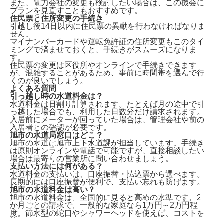
また、電力会社の変更も検討したい場合は、この機会に
プランを見直すこともおすすめです。
住民票と住所変更の手続き
引越し後14日以内に住民票の異動
を行わなければなりま
せん。
マイナンバーカードや運転免許証の住所変更もこのタイ
ミングで済ませておくと、手続きがスムーズになりま
す。
住民票の変更は区役所やオンラインで手続きできます
が、混雑することがあるため、事前に時間帯を選んで行
くのが良いでしょう。
よくある質問
引っ越し時の水道料金は？
水道料金は
日割り計算
されます。たとえば月の途中で引
っ越した場合でも、利用した日数分だけ請求されます。
入居前にメーターが回っていた場合は、管理会社や前の
入居者との確認が必要です。
旭市の水道局窓口はどこ？
旭市の水道は
旭市上下水道課
が担当しています。手続き
は原則オンラインや電話で可能ですが、直接相談したい
場合は最寄りの営業所に問い合わせましょう。
支払い方法には何がある？
水道料金の支払いは、
口座振替・払込票
から選べます。
長期的には口座振替が便利で、支払い忘れも防げます。
旭市の水道料金は高い？
旭市の水道料金は、全国的に見ると
高め
の水準です。2
か月ごとの請求で、一般的な家庭なら1万円～2万円程
度。節水型の蛇口やシャワーヘッドを使えば、コストを