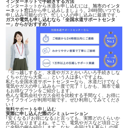
インターネットで手続きする方法
インターネットから水道を申し込むには、
旭市のインタ
ーネット窓口
から申し込みしましょう。24時間いつでも
申し込み可能なので、忙しい人の申し込みに最適です。
ガスや電気も申し込むなら「全国水道サポートセンタ
ー」からがおすすめ！
「引っ越しすると、水道やガスとかいろいろ手続きしな
くちゃだから大変…」という人は多いですよね。
私たち全国水道サポートセンターなら、水道だけでなく
電気やガスの申し込みも一度で完了！しかも、
旭市で最
もお得なプランをご紹介します。
色んな電気会社やガス会社を比較する手間なく、お得に
ライフラインが利用可能です。ぜひ利用してみてくださ
い！
無料サポートを申し込む
実際に申し込んだ際のシミュレーション
｢安くなる｣｢お得になる｣と言っても、実際どのくらいか
が気になりますよね。そこで、電気やガスなど項目ごと
に金額の例を紹介します。なお、今回は3人暮らしの場