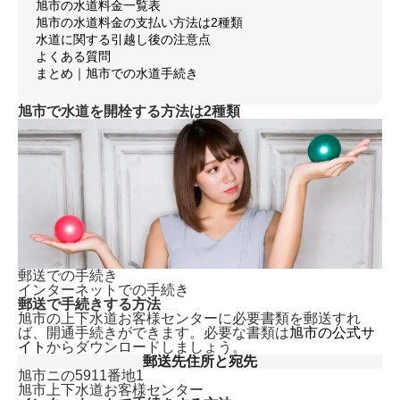
旭市の水道料金一覧表
旭市の水道料金の支払い方法は2種類
水道に関する引越し後の注意点
よくある質問
まとめ｜旭市での水道手続き
旭市で水道を開栓する方法は2種類
郵送での手続き
インターネットでの手続き
郵送で手続きする方法
旭市の上下水道お客様センターに必要書類を郵送すれ
ば、開通手続きができます。必要な書類は
旭市の公式サ
イト
からダウンロードしましょう。
郵送先住所と宛先
旭市ニの5911番地1
旭市上下水道お客様センター