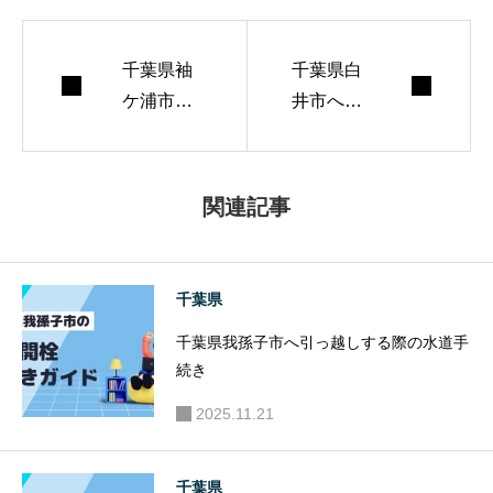
を心がけていま
千葉県袖
す。 週末はランニ
千葉県白
ケ浦市へ
井市へ引
ングとコーヒー焙
引っ越し
っ越しす
煎が趣味。
する際の
る際の水
水道手続
道手続き
関連記事
き
千葉県
千葉県我孫子市へ引っ越しする際の水道手
続き
2025.11.21
千葉県