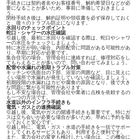
手続きには契約者名やお客様番号、解約希望日などが必
要になることが多いため、事前に準備しておきましょ
う。
閉栓手続き後は、解約証明や領収書を必ず保存しておく
と、後々のトラブル防止になります。
水回りのチェックポイント
蛇口・シャワーの水圧確認
引越し後、最初に水回りを確認する際は、
蛇口やシャワ
ーの水圧をチェックしましょう。
特に水圧が弱い場合、内部配管に問題がある可能性があ
り、早期に対応が必要です。
集合住宅の場合、管理会社に連絡すれば、修理対応をし
てもらえることが多いので、問い合わせてみましょう。
配管や水漏れの初期トラブル対策
キッチンや洗面台の下部、浴室の周囲など、
目に見えに
くい場所で水漏れが発生していないか確認
しましょう。
初期段階の水漏れはカビや腐食の原因となり、後で大き
な問題に繋がる可能性があります。
もし不安な場合は、管理会社や業者に点検を依頼するの
も一つの方法です。
水道以外のインフラ手続きも
電気・ガスとの連携確認
引越し後、電気やガスの開通手続きも重要です。
特にガ
スは立ち会いが必要な場合が多いため、早めに予約を取
っておくと安心です。
引越し時に、電気・ガス・水道の手続きを一括でサポー
トしてくれるサービスもあり、利用すると便利です。
また、電力会社の変更も検討したい場合は、この機会に