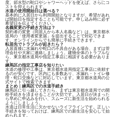
度。節水型の蛇口やシャワーヘッドを使えば、さらにコ
ストを抑えられます。
水道の使用開始日は選べる？
基本的に入居日から利用開始となりますが、希望があれ
ば
開始日を指定
することも可能です。申し込み時に必ず
希望日を伝えてください。
名義変更の手続き方法は？
契約者の変更（同居人から本人名義など）は、
東京都水
道局の「使用者変更届」
を提出することで対応できま
す。オンラインからでも簡単に手続きできます。
転居先でトラブルが起きたら？
入居直後に水漏れや蛇口の不具合がある場合、まずは
管
理会社や大家
に連絡しましょう。建物全体のトラブルな
ら、東京都水道局や指定工事店に相談する必要がありま
す。
練馬区の指定工事店を知りたい
水道の修理や工事は、
東京都水道局指定工事店
に依頼す
るのが安心です。区内にも多数あり、水漏れ・トイレ修
理・蛇口交換などに対応しています。東京都水道局の公
式サイトで検索できます。
まとめ｜練馬区での水道手続き
練馬区に引っ越してきたら、まずは
東京都水道局での開
栓手続き
を済ませることが大切です。入居日が決まった
ら早めに申込みを行い、スムーズに新生活を始められる
ようにしましょう。
水道は日常生活に欠かせないライフラインです。正しい
手続きを知っておけば、練馬区での新生活を安心して始
められます。