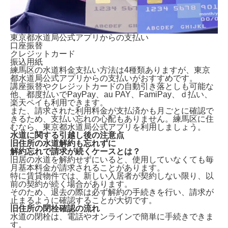
東京都水道局公式アプリからの支払い
口座振替
クレジットカード
振込用紙
練馬区の水道料金支払い方法は4種類ありますが、
東京
都水道局公式アプリからの支払いがおすすめです。
講座振替やクレジットカードの自動引き落としも可能な
他、都度払いでPayPay、au PAY、FamiPay、ｄ払い、
楽天ペイも利用できます。
また、請求された利用料金が支払済かも月ごとに確認で
きるため、支払い忘れの心配もありません。練馬区に住
むなら、東京都水道局公式アプリを利用しましょう。
水道に関する引越し後の注意点
旧住所の水道解約も忘れずに
解約忘れで請求が続くケースとは？
旧居の水道を解約せずにいる
と、使用していなくても毎
月基本料金が請求されることがあります。
特に賃貸物件では、新しい入居者が契約しない限り、以
前の契約が続く場合があります。
そのため、退去の際は必ず解約の手続きを行い、請求が
止まるように確認することが大切です。
旧住所の閉栓確認の流れ
水道の閉栓は、
電話やオンラインで簡単に手続きできま
す。