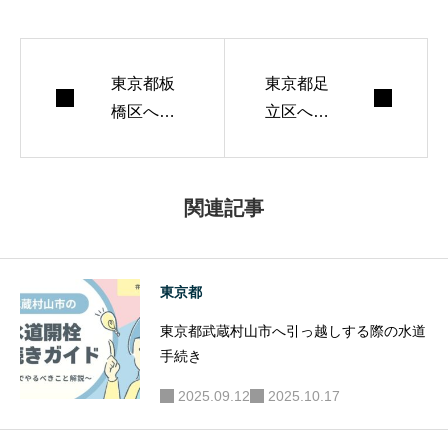
わない導線づくり
を心がけていま
東京都板
す。 週末はランニ
東京都足
橋区へ引
立区へ引
ングとコーヒー焙
っ越しす
っ越しす
煎が趣味。
る際の水
る際の水
道手続き
道手続き
関連記事
東京都
東京都武蔵村山市へ引っ越しする際の水道
手続き
2025.09.12
2025.10.17