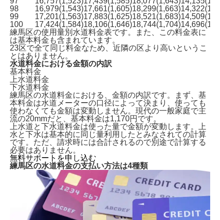
97
16,757(1,523)
17,439(1,585)
18,077(1,643)
14,135(1,2
98
16,979(1,543)
17,661(1,605)
18,299(1,663)
14,322(1,3
99
17,201(1,563)
17,883(1,625)
18,521(1,683)
14,509(1,3
100
17,424(1,584)
18,106(1,646)
18,744(1,704)
14,696(1,3
練馬区の使用量別水道料金表です。また、この料金表に
練馬区で水道を開栓する方法は2種類
は基本料金も含まれています。
ガスや電気も申し込むなら「全国水道サポートセンタ
23区で全て同じ料金
なため、近隣の区より高いというこ
ー」がおすすめ！
とはありません。
練馬区で水道手続きに必要な情報
水道料金における金額の内訳
練馬区の水道料金一覧表
基本料金
上水道料金
練馬区の水道料金の支払い方法は4種類
下水道料金
水道に関する引越し後の注意点
練馬区の水道料金における、金額の内訳です。まず、基
よくある質問
本料金は水道メーターの口径によって決まり、使っても
まとめ｜練馬区での水道手続き
使わなくても金額は変動しません。現代の
一般家庭で主
流の20mmだと、基本料金は1,170円
です。
上水道と下水道料金は使った量で金額が変動します。上
水と下水は基本的に同じ量利用したとみなされての計算
です。ただ、請求時には合計されるので別途で計算する
必要はありません。
無料サポートを申し込む
練馬区の水道料金の支払い方法は4種類