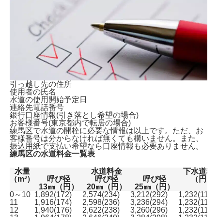
引っ越し先の住所
使用者の氏名
水道の使用開始予定日
連絡先電話番号
銀行口座情報(引き落とし希望の場合)
お客様番号(東京都内で転居の場合)
練馬区で水道の開栓に必要な情報は以上です。ただ、
お
客様番号は分からなければ無くても構いません。
また、
振込用紙で支払い希望なら口座情報も必要ありません。
練馬区の水道料金一覧表
水量
水道料金
下水道料
（m³）
呼び径
呼び径
呼び径
（円）
13㎜（円）
20㎜（円）
25㎜（円）
0～10
1,892(172)
2,574(234)
3,212(292)
1,232(112)
11
1,916(174)
2,598(236)
3,236(294)
1,232(112)
12
1,940(176)
2,622(238)
3,260(296)
1,232(112)