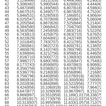
41
5,129(466)
5,811(528)
6,449(586)
4,290(390)
42
5,308(482)
5,990(544)
6,628(602)
4,444(404)
43
5,487(498)
6,169(560)
6,807(618)
4,598(418)
44
5,667(515)
6,349(577)
6,987(635)
4,752(432)
45
5,846(531)
6,528(593)
7,166(651)
4,906(446)
46
6,025(547)
6,707(609)
7,345(667)
5,060(460)
47
6,205(564)
6,887(626)
7,525(684)
5,214(474)
48
6,384(580)
7,066(642)
7,704(700)
5,368(488)
49
6,563(596)
7,245(658)
7,883(716)
5,522(502)
50
6,743(613)
7,425(675)
8,063(733)
5,676(516)
51
6,922(629)
7,604(691)
8,242(749)
5,830(530)
52
7,101(645)
7,783(707)
8,421(765)
5,984(544)
53
7,280(661)
7,962(723)
8,600(781)
6,138(558)
54
7,460(678)
8,142(740)
8,780(798)
6,292(572)
55
7,639(694)
8,321(756)
8,959(814)
6,446(586)
56
7,818(710)
8,500(772)
9,138(830)
6,600(600)
57
7,998(727)
8,680(789)
9,318(847)
6,754(614)
58
8,177(743)
8,859(805)
9,497(863)
6,908(628)
59
8,356(759)
9,038(821)
9,676(879)
7,062(642)
60
8,536(776)
9,218(838)
9,856(896)
7,216(656)
61
8,758(796)
9,440(858)
10,078(916)
7,403(673)
62
8,980(816)
9,662(878)
10,300(936)
7,590(690)
63
9,202(836)
9,884(898)
10,522(956)
7,777(707)
64
9,424(856)
10,106(918)
10,744(976)
7,964(724)
65
9,647(877)
10,329(939)
10,967(997)
8,151(741)
66
9,869(897)
10,551(959)
11,189(1,017)
8,338(758)
67
10,091(917)
10,773(979)
11,411(1,037)
8,525(775)
68
10,313(937)
10,995(999)
11,633(1,057)
8,712(792)