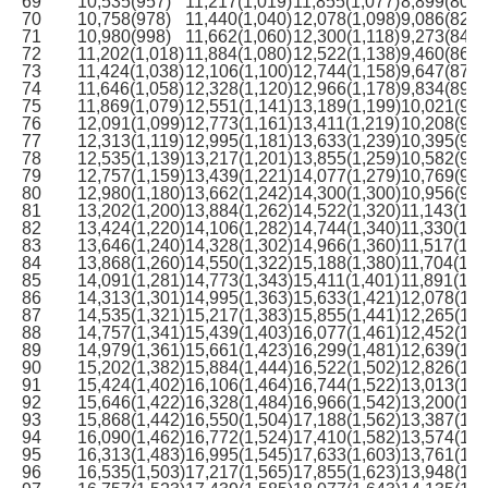
69
10,535(957)
11,217(1,019)
11,855(1,077)
8,899(809)
70
10,758(978)
11,440(1,040)
12,078(1,098)
9,086(826)
71
10,980(998)
11,662(1,060)
12,300(1,118)
9,273(843)
72
11,202(1,018)
11,884(1,080)
12,522(1,138)
9,460(860)
73
11,424(1,038)
12,106(1,100)
12,744(1,158)
9,647(877)
74
11,646(1,058)
12,328(1,120)
12,966(1,178)
9,834(894)
75
11,869(1,079)
12,551(1,141)
13,189(1,199)
10,021(911
76
12,091(1,099)
12,773(1,161)
13,411(1,219)
10,208(928
77
12,313(1,119)
12,995(1,181)
13,633(1,239)
10,395(945
78
12,535(1,139)
13,217(1,201)
13,855(1,259)
10,582(962
79
12,757(1,159)
13,439(1,221)
14,077(1,279)
10,769(979
80
12,980(1,180)
13,662(1,242)
14,300(1,300)
10,956(996
81
13,202(1,200)
13,884(1,262)
14,522(1,320)
11,143(1,0
82
13,424(1,220)
14,106(1,282)
14,744(1,340)
11,330(1,0
83
13,646(1,240)
14,328(1,302)
14,966(1,360)
11,517(1,0
84
13,868(1,260)
14,550(1,322)
15,188(1,380)
11,704(1,0
85
14,091(1,281)
14,773(1,343)
15,411(1,401)
11,891(1,0
86
14,313(1,301)
14,995(1,363)
15,633(1,421)
12,078(1,0
87
14,535(1,321)
15,217(1,383)
15,855(1,441)
12,265(1,1
88
14,757(1,341)
15,439(1,403)
16,077(1,461)
12,452(1,1
89
14,979(1,361)
15,661(1,423)
16,299(1,481)
12,639(1,1
90
15,202(1,382)
15,884(1,444)
16,522(1,502)
12,826(1,1
91
15,424(1,402)
16,106(1,464)
16,744(1,522)
13,013(1,1
92
15,646(1,422)
16,328(1,484)
16,966(1,542)
13,200(1,2
93
15,868(1,442)
16,550(1,504)
17,188(1,562)
13,387(1,2
94
16,090(1,462)
16,772(1,524)
17,410(1,582)
13,574(1,2
95
16,313(1,483)
16,995(1,545)
17,633(1,603)
13,761(1,2
96
16,535(1,503)
17,217(1,565)
17,855(1,623)
13,948(1,2