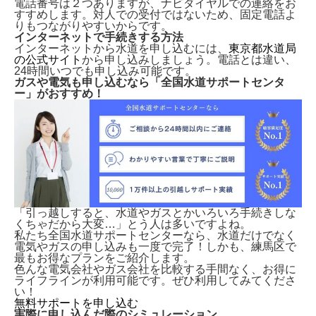
電話番号は２つありますが、ナビダイヤルでの連絡をお
すすめします。対人での受付ではないため、固定電話よ
りもつながりやすいからです。
インターネットで手続きする方法
インターネットから水道を申し込むには、
東京都水道局
の公式サイト
から申し込みしましょう。電話とは違い、
24時間いつでも申し込み可能です。
ガスや電気も申し込むなら「全国水道サポートセンタ
ー」がおすすめ！
「引っ越しすると、水道やガスとかいろいろ手続きしな
くちゃだから大変…」とう人は多いですよね。
私たち全国水道サポートセンターなら、水道だけでなく
電気やガスの申し込みも一度で完了！しかも、
練馬区で
最もお得なプランをご紹介します。
色んな電気会社やガス会社を比較する手間なく、お得に
ライフラインが利用可能です。ぜひ利用してみてくださ
い！
無料サポートを申し込む
実際に申し込んだ際のシミュレーション