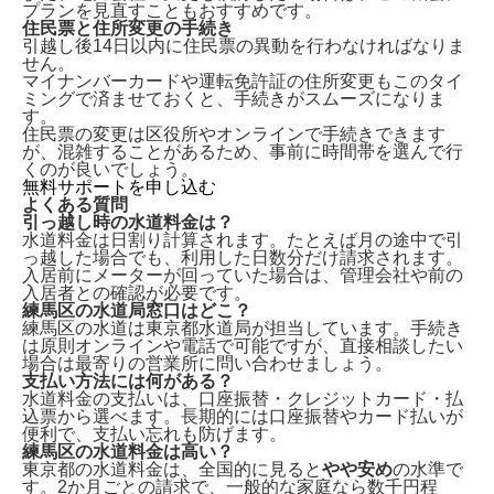
プランを見直すこともおすすめです。
住民票と住所変更の手続き
引越し後14日以内に住民票の異動
を行わなければなりま
せん。
マイナンバーカードや運転免許証の住所変更もこのタイ
ミングで済ませておくと、手続きがスムーズになりま
す。
住民票の変更は区役所やオンラインで手続きできます
が、混雑することがあるため、事前に時間帯を選んで行
くのが良いでしょう。
無料サポートを申し込む
よくある質問
引っ越し時の水道料金は？
水道料金は
日割り計算
されます。たとえば月の途中で引
っ越した場合でも、利用した日数分だけ請求されます。
入居前にメーターが回っていた場合は、管理会社や前の
入居者との確認が必要です。
練馬区の水道局窓口はどこ？
練馬区の水道は
東京都水道局
が担当しています。手続き
は原則オンラインや電話で可能ですが、直接相談したい
場合は最寄りの営業所に問い合わせましょう。
支払い方法には何がある？
水道料金の支払いは、
口座振替・クレジットカード・払
込票
から選べます。長期的には口座振替やカード払いが
便利で、支払い忘れも防げます。
練馬区の水道料金は高い？
東京都の水道料金は、
全国的に見ると
やや安め
の水準で
す。2か月ごとの請求で、一般的な家庭なら数千円程