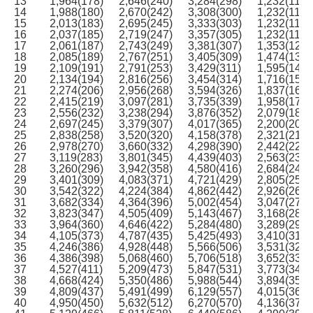
13
1,964(178)
2,646(240)
3,284(298)
1,232(112)
14
1,988(180)
2,670(242)
3,308(300)
1,232(112)
15
2,013(183)
2,695(245)
3,333(303)
1,232(112)
16
2,037(185)
2,719(247)
3,357(305)
1,232(112)
17
2,061(187)
2,743(249)
3,381(307)
1,353(123)
18
2,085(189)
2,767(251)
3,405(309)
1,474(134)
19
2,109(191)
2,791(253)
3,429(311)
1,595(145)
20
2,134(194)
2,816(256)
3,454(314)
1,716(156)
21
2,274(206)
2,956(268)
3,594(326)
1,837(167)
22
2,415(219)
3,097(281)
3,735(339)
1,958(178)
23
2,556(232)
3,238(294)
3,876(352)
2,079(189)
24
2,697(245)
3,379(307)
4,017(365)
2,200(200)
25
2,838(258)
3,520(320)
4,158(378)
2,321(211)
26
2,978(270)
3,660(332)
4,298(390)
2,442(222)
27
3,119(283)
3,801(345)
4,439(403)
2,563(233)
28
3,260(296)
3,942(358)
4,580(416)
2,684(244)
29
3,401(309)
4,083(371)
4,721(429)
2,805(255)
30
3,542(322)
4,224(384)
4,862(442)
2,926(266)
31
3,682(334)
4,364(396)
5,002(454)
3,047(277)
32
3,823(347)
4,505(409)
5,143(467)
3,168(288)
33
3,964(360)
4,646(422)
5,284(480)
3,289(299)
34
4,105(373)
4,787(435)
5,425(493)
3,410(310)
35
4,246(386)
4,928(448)
5,566(506)
3,531(321)
36
4,386(398)
5,068(460)
5,706(518)
3,652(332)
37
4,527(411)
5,209(473)
5,847(531)
3,773(343)
38
4,668(424)
5,350(486)
5,988(544)
3,894(354)
39
4,809(437)
5,491(499)
6,129(557)
4,015(365)
40
4,950(450)
5,632(512)
6,270(570)
4,136(376)