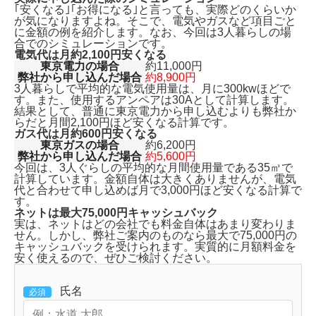
｢安くなる｣｢お得になる｣と言っても、実際どのくらいか
が気になりますよね。そこで、電気やガスなど項目ごと
に金額の例を紹介します。なお、今回は3人暮らしの場
合でのシミュレーションです。
電気代は月約2,100円安くなる
東京電力の場合
約11,000円
弊社から申し込んだ場合
約8,900円
3人暮らしで平均的な電気使用量は、月に300kwほどで
す。また、使用するアンペアは30Aとして計算します。
結果として、普通に東京電力から申し込むよりも
弊社か
らだと月間2,100円ほど安くなる計算です。
ガス代は月約600円安くなる
東京ガスの場合
約6,200円
弊社から申し込んだ場合
約5,600円
今回は、3人ぐらしの平均的な月間使用量である35㎥で
計算しています。金額自体は大きくありませんが、
電気
代と合わせて申し込めば月で3,000円ほど安くなる
計算で
す。
ネットは最大75,000円キャッシュバック
実は、ネットはどの会社でも料金自体はあまり変わりま
せん。しかし、弊社ご案内のものなら
最大で75,000円の
キャッシュバックを受けられます。
実質的に月額料金を
安く使えるので、ぜひご検討ください。
氏名
必須