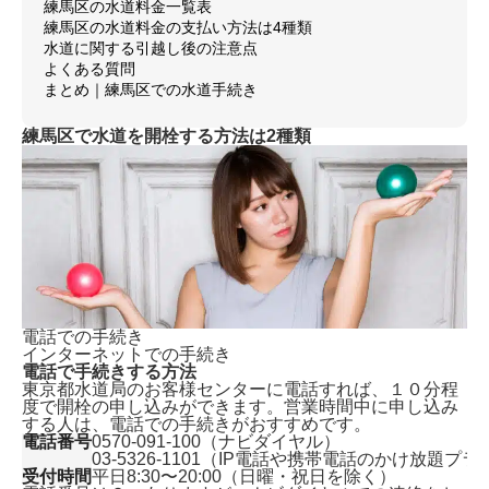
練馬区の水道料金一覧表
練馬区の水道料金の支払い方法は4種類
水道に関する引越し後の注意点
よくある質問
まとめ｜練馬区での水道手続き
練馬区で水道を開栓する方法は2種類
電話での手続き
インターネットでの手続き
電話で手続きする方法
東京都水道局のお客様センターに電話すれば、
１０分程
度で開栓の申し込みができます。
営業時間中に申し込み
する人は、電話での手続きがおすすめです。
電話番号
0570-091-100（ナビダイヤル）
03-5326-1101（IP電話や携帯電話のかけ放題プ
受付時間
平日8:30〜20:00（日曜・祝日を除く）