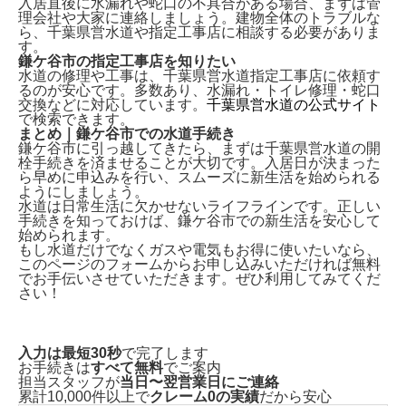
入居直後に水漏れや蛇口の不具合がある場合、まずは
管
理会社や大家
に連絡しましょう。建物全体のトラブルな
ら、千葉県営水道や指定工事店に相談する必要がありま
す。
鎌ケ谷市の指定工事店を知りたい
水道の修理や工事は、
千葉県営水道指定工事店
に依頼す
るのが安心です。多数あり、水漏れ・トイレ修理・蛇口
交換などに対応しています。
千葉県営水道の公式サイト
で検索できます。
まとめ｜鎌ケ谷市での水道手続き
鎌ケ谷市に引っ越してきたら、まずは
千葉県営水道の開
栓手続き
を済ませることが大切です。入居日が決まった
ら早めに申込みを行い、スムーズに新生活を始められる
ようにしましょう。
水道は日常生活に欠かせないライフラインです。正しい
手続きを知っておけば、鎌ケ谷市での新生活を安心して
始められます。
もし水道だけでなくガスや電気もお得に使いたいなら、
このページのフォームから
お申し込みいただければ無料
でお手伝い
させていただきます。ぜひ利用してみてくだ
さい！
入力は最短30秒
で完了します
お手続きは
すべて無料
でご案内
担当スタッフが
当日〜翌営業日にご連絡
累計10,000件以上で
クレーム0の実績
だから安心