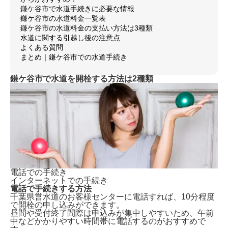
鎌ケ谷市で水道手続きに必要な情報
鎌ケ谷市の水道料金一覧表
鎌ケ谷市の水道料金の支払い方法は3種類
水道に関する引越し後の注意点
よくある質問
まとめ｜鎌ケ谷市での水道手続き
鎌ケ谷市で水道を開栓する方法は2種類
電話での手続き
インターネットでの手続き
電話で手続きする方法
千葉県営水道のお客様センターに電話すれば、
10分程度
で開栓の申し込みができます。
昼間や受付終了間際は申込みが集中しやすいため、午前
中などかかりやすい時間帯に電話するのがおすすめで