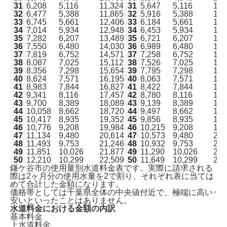
31
6,208
5,116
11,324
31
5,647
5,116
10,
32
6,477
5,388
11,865
32
5,916
5,388
11,
33
6,745
5,661
12,406
33
6,184
5,661
11,
34
7,014
5,934
12,948
34
6,453
5,934
12,
35
7,282
6,207
13,489
35
6,721
6,207
12,
36
7,550
6,480
14,030
36
6,989
6,480
13,
37
7,819
6,752
14,571
37
7,258
6,752
14,
38
8,087
7,025
15,112
38
7,526
7,025
14,
39
8,356
7,298
15,654
39
7,795
7,298
15,
40
8,624
7,571
16,195
40
8,063
7,571
15,
41
8,983
7,844
16,827
41
8,422
7,844
16,
42
9,341
8,116
17,457
42
8,780
8,116
16,
43
9,700
8,389
18,089
43
9,139
8,389
17,
44
10,058
8,662
18,720
44
9,497
8,662
18,
45
10,417
8,935
19,352
45
9,856
8,935
18,
46
10,776
9,208
19,984
46
10,215
9,208
19,
47
11,134
9,480
20,614
47
10,573
9,480
20,
48
11,493
9,753
21,246
48
10,932
9,753
20,
49
11,851
10,026
21,877
49
11,290
10,026
21,
50
12,210
10,299
22,509
50
11,649
10,299
21,
鎌ケ谷市の使用量別水道料金表です。実際に請求される
際は2ヶ月分の使用水量を2で割り、それぞれ表に当ては
めて合計した金額になります。
価格帯としては千葉県全体の中央値付近で、極端に高い･
安いといったことはありません。
水道料金における金額の内訳
基本料金
上水道料金