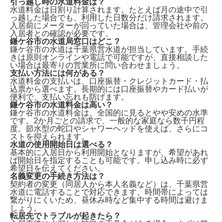
引っ越し時の水道料金は？
水道料金は
日割り計算
されます。たとえば月の途中で引
っ越した場合でも、利用した日数分だけ請求されます。
入居前にメーターが回っていた場合は、管理会社や前の
入居者との確認が必要です。
鎌ケ谷市の水道局窓口はどこ？
鎌ケ谷市の水道は
千葉県営水道
が担当しています。手続
きは原則オンラインや電話で可能ですが、直接相談した
い場合は最寄りの営業所に問い合わせましょう。
支払い方法には何がある？
水道料金の支払いは、
口座振替・クレジットカード・払
込票
から選べます。長期的には口座振替やカード払いが
便利で、支払い忘れも防げます。
鎌ケ谷市の水道料金は高い？
鎌ケ谷市の水道料金は、全国的に見ると
やや安め
の水準
です。2か月ごとの請求で、一般的な家庭なら数千円程
度。節水型の蛇口やシャワーヘッドを使えば、さらにコ
ストを抑えられます。
水道の使用開始日は選べる？
基本的に入居日から利用開始となりますが、希望があれ
ば
開始日を指定
することも可能です。申し込み時に必ず
希望日を伝えてください。
名義変更の手続き方法は？
契約者の変更（同居人から本人名義など）は、
千葉県営
水道に電話
することで対応できます。時間帯によっては
繋がりにくいため、昼休み時など集中する時間は避けま
しょう。
転居先でトラブルが起きたら？