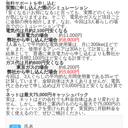
無料サポートを申し込む
実際に申し込んだ際のシミュレーション
｢安くなる｣｢お得になる｣と言っても、実際どのくらいか
が気になりますよね。そこで、電気やガスなど項目ごと
に金額の例を紹介します。なお、今回は3人暮らしの場
合でのシミュレーションです。
電気代は月約2,100円安くなる
東京電力の場合
約11,000円
弊社から申し込んだ場合
約8,900円
3人暮らしで平均的な電気使用量は、月に300kwほどで
す。また、使用するアンペアは30Aとして計算します。
結果として、普通に東京電力から申し込むよりも
弊社か
らだと月間2,100円ほど安くなる計算です。
ガス代は月約600円安くなる
東京ガスの場合
約6,200円
弊社から申し込んだ場合
約5,600円
今回は、3人ぐらしの平均的な月間使用量である35㎥で
計算しています。金額自体は大きくありませんが、
電気
代と合わせて申し込めば月で3,000円ほど安くなる
計算で
す。
ネットは最大75,000円キャッシュバック
実は、ネットはどの会社でも料金自体はあまり変わりま
せん。しかし、弊社ご案内のものなら
最大で75,000円の
キャッシュバックを受けられます。
実質的に月額料金を
安く使えるので、ぜひご検討ください。
氏名
必須