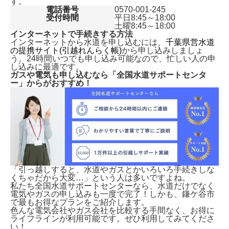
す。
電話番号
0570-001-245
受付時間
平日8:45～18:00
土曜8:45～18:00
インターネットで手続きする方法
インターネットから水道を申し込むには、
千葉県営水道
の提携サイト(引越れんらく帳)
から申し込みしましょ
う。24時間いつでも申し込み可能なので、忙しい人の申
し込みに最適です。
ガスや電気も申し込むなら「全国水道サポートセンタ
ー」からがおすすめ！
「引っ越しすると、水道やガスとかいろいろ手続きしな
くちゃだから大変…」という人は多いですよね。
私たち全国水道サポートセンターなら、水道だけでなく
電気やガスの申し込みも一度で完了！しかも、
鎌ケ谷市
で最もお得なプランをご紹介します。
色んな電気会社やガス会社を比較する手間なく、お得に
ライフラインが利用可能です。ぜひ利用してみてくださ
い！