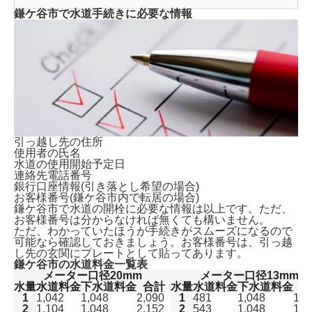
鎌ケ谷市で水道手続きに必要な情報
引っ越し先の住所
使用者の氏名
水道の使用開始予定日
連絡先電話番号
銀行口座情報(引き落とし希望の場合)
お客様番号(鎌ケ谷市内で転居の場合)
鎌ケ谷市で水道の開栓に必要な情報は以上です。ただ、
お客様番号は分からなければ無くても構いません。
ただ、わかっていたほうが手続きがスムーズになるので
可能なら確認しておきましょう。お客様番号は、引っ越
し先の玄関にプレートとして貼ってあります。
鎌ケ谷市の水道料金一覧表
メーター口径20mm
メーター口径13mm
水量
水道料金
下水道料金
合計
水量
水道料金
下水道料金
合
1
1,042
1,048
2,090
1
481
1,048
1,5
2
1,104
1,048
2,152
2
543
1,048
1,5