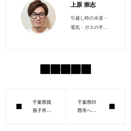
上原 崇志
引越し時の水道・
電気・ガスの手続
きを10年以上サポ
ート。 自治体の申
請窓口や必要書類
の最新動向を追
い、初めてでも迷
わない導線づくり
を心がけていま
千葉県我
す。 週末はランニ
千葉県印
孫子市へ
西市へ引
ングとコーヒー焙
引っ越し
っ越しす
煎が趣味。
する際の
る際の水