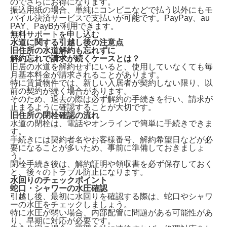
のでさらにお得になります。
振込用紙の場合、単純にコンビニなどで払う以外にもモ
バイル決済サービスで支払いが可能です。PayPay、au
PAY、PayBが利用できます。
無料サポートを申し込む
水道に関する引越し後の注意点
旧住所の水道解約も忘れずに
解約忘れで請求が続くケースとは？
旧居の水道を解約せずにいる
と、使用していなくても毎
月基本料金が請求されることがあります。
特に賃貸物件では、新しい入居者が契約しない限り、以
前の契約が続く場合があります。
そのため、退去の際は必ず解約の手続きを行い、請求が
止まるように確認することが大切です。
旧住所の閉栓確認の流れ
水道の閉栓は、
電話やオンラインで簡単に手続きできま
す。
手続きには契約者名やお客様番号、解約希望日などが必
要になることが多いため、事前に準備しておきましょ
う。
閉栓手続き後は、解約証明や領収書を必ず保存しておく
と、後々のトラブル防止になります。
水回りのチェックポイント
蛇口・シャワーの水圧確認
引越し後、最初に水回りを確認する際は、
蛇口やシャワ
ーの水圧をチェックしましょう。
特に水圧が弱い場合、内部配管に問題がある可能性があ
り、早期に対応が必要です。