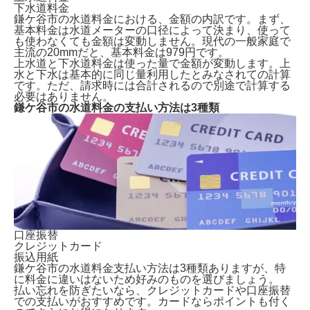
下水道料金
鎌ケ谷市の水道料金における、金額の内訳です。まず、
基本料金は水道メーターの口径によって決まり、使って
も使わなくても金額は変動しません。現代の
一般家庭で
主流の20mmだと、基本料金は979円
です。
上水道と下水道料金は使った量で金額が変動します。上
水と下水は基本的に同じ量利用したとみなされての計算
です。ただ、請求時には合計されるので別途で計算する
必要はありません。
鎌ケ谷市の水道料金の支払い方法は3種類
鎌ケ谷市で水道を開栓する方法は2種類
ガスや電気も申し込むなら「全国水道サポートセンタ
ー」からがおすすめ！
鎌ケ谷市で水道手続きに必要な情報
鎌ケ谷市の水道料金一覧表
鎌ケ谷市の水道料金の支払い方法は3種類
水道に関する引越し後の注意点
よくある質問
口座振替
まとめ｜鎌ケ谷市での水道手続き
クレジットカード
振込用紙
鎌ケ谷市の水道料金支払い方法は3種類ありますが、特
に料金に違いはないため好みのものを選びましょう。
払い忘れを防ぎたいなら、クレジットカードや口座振替
での支払いがおすすめです。カードならポイントも付く