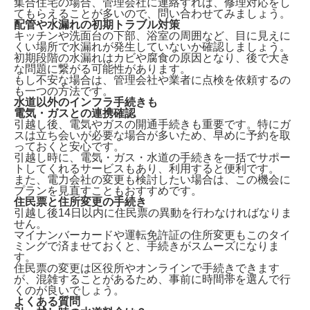
集合住宅の場合、管理会社に連絡すれば、修理対応をし
てもらえることが多いので、問い合わせてみましょう。
配管や水漏れの初期トラブル対策
キッチンや洗面台の下部、浴室の周囲など、
目に見えに
くい場所で水漏れが発生していないか確認
しましょう。
初期段階の水漏れはカビや腐食の原因となり、後で大き
な問題に繋がる可能性があります。
もし不安な場合は、管理会社や業者に点検を依頼するの
も一つの方法です。
水道以外のインフラ手続きも
電気・ガスとの連携確認
引越し後、電気やガスの開通手続きも重要です。特に
ガ
スは立ち会いが必要な場合が多い
ため、早めに予約を取
っておくと安心です。
引越し時に、電気・ガス・水道の手続きを一括でサポー
トしてくれるサービスもあり、利用すると便利です。
また、電力会社の変更も検討したい場合は、この機会に
プランを見直すこともおすすめです。
住民票と住所変更の手続き
引越し後14日以内に住民票の異動
を行わなければなりま
せん。
マイナンバーカードや運転免許証の住所変更もこのタイ
ミングで済ませておくと、手続きがスムーズになりま
す。
住民票の変更は区役所やオンラインで手続きできます
が、混雑することがあるため、事前に時間帯を選んで行
くのが良いでしょう。
よくある質問