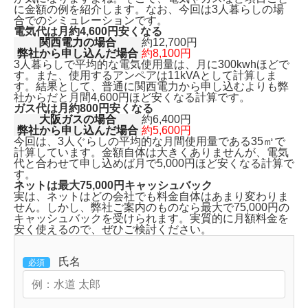
に金額の例を紹介します。なお、今回は3人暮らしの場
合でのシミュレーションです。
電気代は月約4,600円安くなる
関西電力の場合
約12,700円
弊社から申し込んだ場合
約8,100円
3人暮らしで平均的な電気使用量は、月に300kwhほどで
す。また、使用するアンペアは11kVAとして計算しま
す。結果として、普通に関西電力から申し込むよりも
弊
社からだと月間4,600円ほど安くなる計算です。
ガス代は月約800円安くなる
大阪ガスの場合
約6,400円
弊社から申し込んだ場合
約5,600円
今回は、3人ぐらしの平均的な月間使用量である35㎥で
計算しています。金額自体は大きくありませんが、
電気
代と合わせて申し込めば月で5,000円ほど安くなる
計算で
す。
ネットは最大75,000円キャッシュバック
実は、ネットはどの会社でも料金自体はあまり変わりま
せん。しかし、弊社ご案内のものなら
最大で75,000円の
キャッシュバックを受けられます。
実質的に月額料金を
安く使えるので、ぜひご検討ください。
氏名
必須