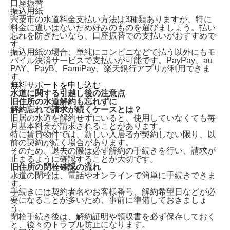
口座振替
振込用紙
宍粟市の水道料金支払い方法は3種類ありますが、特に
料金に違いはないため好みのものを選びましょう。払い
忘れを防ぎたいなら、口座振替での支払いがおすすめで
す。
振込用紙の場合、単純にコンビニなどで払う以外にもモ
バイル決済サービスで支払いが可能です。PayPay、au
PAY、PayB、FamiPay、楽天銀行アプリが利用できま
す。
無料サポートを申し込む
水道に関する引越し後の注意点
旧住所の水道解約も忘れずに
解約忘れで請求が続くケースとは？
旧居の水道を解約せずにいる
と、使用していなくても毎
月基本料金が請求されることがあります。
特に賃貸物件では、新しい入居者が契約しない限り、以
前の契約が続く場合があります。
そのため、退去の際は必ず解約の手続きを行い、請求が
止まるように確認することが大切です。
旧住所の閉栓確認の流れ
水道の閉栓は、
電話やオンラインで簡単に手続きできま
す。
手続きには契約者名やお客様番号、解約希望日などが必
要になることが多いため、事前に準備しておきましょ
う。
閉栓手続き後は、解約証明や領収書を必ず保存しておく
と、後々のトラブル防止になります。