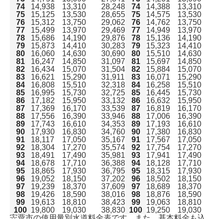
74
14,938
13,310
28,248
74
14,388
13,310
75
15,125
13,530
28,655
75
14,575
13,530
76
15,312
13,750
29,062
76
14,762
13,750
77
15,499
13,970
29,469
77
14,949
13,970
78
15,686
14,190
29,876
78
15,136
14,190
79
15,873
14,410
30,283
79
15,323
14,410
80
16,060
14,630
30,690
80
15,510
14,630
81
16,247
14,850
31,097
81
15,697
14,850
82
16,434
15,070
31,504
82
15,884
15,070
83
16,621
15,290
31,911
83
16,071
15,290
84
16,808
15,510
32,318
84
16,258
15,510
85
16,995
15,730
32,725
85
16,445
15,730
86
17,182
15,950
33,132
86
16,632
15,950
87
17,369
16,170
33,539
87
16,819
16,170
88
17,556
16,390
33,946
88
17,006
16,390
89
17,743
16,610
34,353
89
17,193
16,610
90
17,930
16,830
34,760
90
17,380
16,830
91
18,117
17,050
35,167
91
17,567
17,050
92
18,304
17,270
35,574
92
17,754
17,270
93
18,491
17,490
35,981
93
17,941
17,490
94
18,678
17,710
36,388
94
18,128
17,710
95
18,865
17,930
36,795
95
18,315
17,930
96
19,052
18,150
37,202
96
18,502
18,150
97
19,239
18,370
37,609
97
18,689
18,370
98
19,426
18,590
38,016
98
18,876
18,590
99
19,613
18,810
38,423
99
19,063
18,810
100
19,800
19,030
38,830
100
19,250
19,030
宍粟市の使用量別水道料金表です。また、基本料金も込