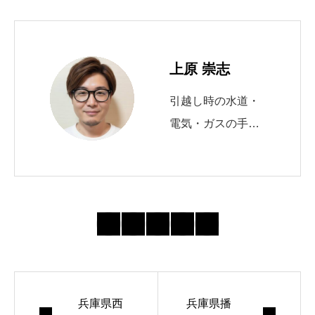
上原 崇志
引越し時の水道・
電気・ガスの手続
きを10年以上サポ
ート。 自治体の申
請窓口や必要書類
の最新動向を追
い、初めてでも迷
わない導線づくり
を心がけていま
兵庫県西
す。 週末はランニ
兵庫県播