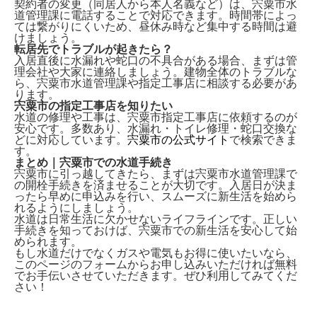
契約者の変更（同居人から本人名義など）は、
宍粟市水
道管理課に電話
することで対応できます。時間帯によっ
ては繋がりにくいため、昼休み時など集中する時間は避
けましょう。
転居先でトラブルが起きたら？
入居直後に水漏れや蛇口の不具合がある場合、まずは
管
理会社や大家
に連絡しましょう。建物全体のトラブルな
ら、宍粟市水道管理課や指定工事店に相談する必要があ
ります。
宍粟市の指定工事店を知りたい
水道の修理や工事は、
宍粟市指定工事店
に依頼するのが
安心です。多数あり、水漏れ・トイレ修理・蛇口交換な
どに対応しています。
宍粟市の公式サイト
で検索できま
す。
まとめ｜宍粟市での水道手続き
宍粟市に引っ越してきたら、まずは
宍粟市水道管理課で
の開栓手続き
を済ませることが大切です。入居日が決ま
ったら早めに申込みを行い、スムーズに新生活を始めら
れるようにしましょう。
水道は日常生活に欠かせないライフラインです。正しい
手続きを知っておけば、宍粟市での新生活を安心して始
められます。
もし水道だけでなくガスや電気もお得に使いたいなら、
このページのフォームから
お申し込みいただければ無料
でお手伝い
させていただきます。ぜひ利用してみてくだ
さい！