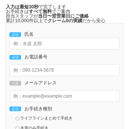
入力は最短30秒
で完了します
お手続きは
すべて無料
でご案内
担当スタッフが
当日〜翌営業日にご連絡
累計10,000件以上で
クレーム0の実績
だから安心
氏名
必須
お電話番号
必須
メールアドレス
任意
お手続き種別
必須
ライフラインまとめて手続き
水道のみ手続き