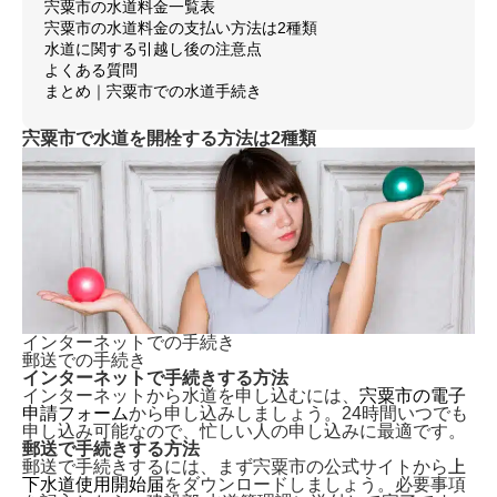
宍粟市の水道料金一覧表
宍粟市の水道料金の支払い方法は2種類
水道に関する引越し後の注意点
よくある質問
まとめ｜宍粟市での水道手続き
宍粟市で水道を開栓する方法は2種類
インターネットでの手続き
郵送での手続き
インターネットで手続きする方法
インターネットから水道を申し込むには、
宍粟市の電子
申請フォーム
から申し込みしましょう。24時間いつでも
申し込み可能なので、忙しい人の申し込みに最適です。
郵送で手続きする方法
郵送で手続きするには、まず宍粟市の公式サイトから
上
下水道使用開始届
をダウンロードしましょう。必要事項