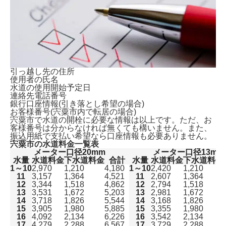
引っ越し先の住所
使用者の氏名
水道の使用開始予定日
連絡先電話番号
銀行口座情報(引き落とし希望の場合)
お客様番号(宍粟市内で転居の場合)
宍粟市で水道の開栓に必要な情報は以上です。ただ、
お
客様番号は分からなければ無くても構いません。
また、
振込用紙で支払い希望なら口座情報も必要ありません。
宍粟市の水道料金一覧表
メーター口径20mm
メーター口径13mm
水量
水道料金
下水道料金
合計
水量
水道料金
下水道料金
1～10
2,970
1,210
4,180
1～10
2,420
1,210
11
3,157
1,364
4,521
11
2,607
1,364
12
3,344
1,518
4,862
12
2,794
1,518
13
3,531
1,672
5,203
13
2,981
1,672
14
3,718
1,826
5,544
14
3,168
1,826
15
3,905
1,980
5,885
15
3,355
1,980
16
4,092
2,134
6,226
16
3,542
2,134
17
4,279
2,288
6,567
17
3,729
2,288