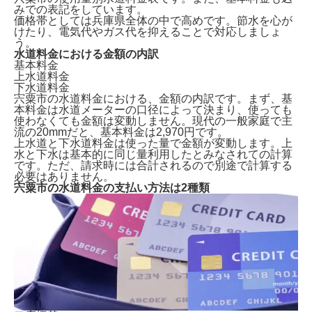
みでの表記をしています。
宍粟市で水道を開栓する方法は2種類
価格帯としては兵庫県全体の中で高めです。節水を心が
ガスや電気も申し込むなら「全国水道サポートセンタ
けたり、電気代やガス代を抑えることで対応しましょ
ー」からがおすすめ！
う。
宍粟市で水道手続きに必要な情報
水道料金における金額の内訳
宍粟市の水道料金一覧表
基本料金
上水道料金
宍粟市の水道料金の支払い方法は2種類
下水道料金
水道に関する引越し後の注意点
宍粟市の水道料金における、金額の内訳です。まず、基
よくある質問
本料金は水道メーターの口径によって決まり、使っても
まとめ｜宍粟市での水道手続き
使わなくても金額は変動しません。現代の
一般家庭で主
流の20mmだと、基本料金は2,970円
です。
上水道と下水道料金は使った量で金額が変動します。上
水と下水は基本的に同じ量利用したとみなされての計算
です。ただ、請求時には合計されるので別途で計算する
必要はありません。
宍粟市の水道料金の支払い方法は2種類