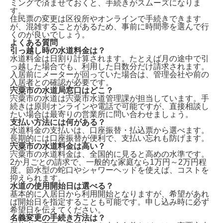
ミングで済ませておくと、手続きがスムーズになりま
す。
住民票の変更は区役所やオンラインで手続きできます
が、混雑することがあるため、事前に時間帯を選んで行
くのが良いでしょう。
よくある質問
引っ越し時の水道料金は？
水道料金は
日割り計算
されます。たとえば月の途中で引
っ越した場合でも、利用した日数分だけ請求されます。
入居前にメーターが回っていた場合は、管理会社や前の
入居者との確認が必要です。
宍粟市の水道局窓口はどこ？
宍粟市の水道は
宍粟市水道管理課
が担当しています。手
続きは原則オンラインや電話で可能ですが、直接相談し
たい場合は最寄りの営業所に問い合わせましょう。
支払い方法には何がある？
水道料金の支払いは、
口座振替・払込票
から選べます。
長期的には口座振替が便利で、支払い忘れも防げます。
宍粟市の水道料金は高い？
宍粟市の水道料金は、全国的に見ると
高
め
の水準です。
2か月ごとの請求で、一般的な家庭なら1万円～2万円程
度。節水型の蛇口やシャワーヘッドを使えば、コストを
抑えられます。
水道の使用開始日は選べる？
基本的に入居日から利用開始となりますが、希望があれ
ば
開始日を指定
することも可能です。申し込み時に必ず
希望日を伝えてください。
名義変更の手続き方法は？