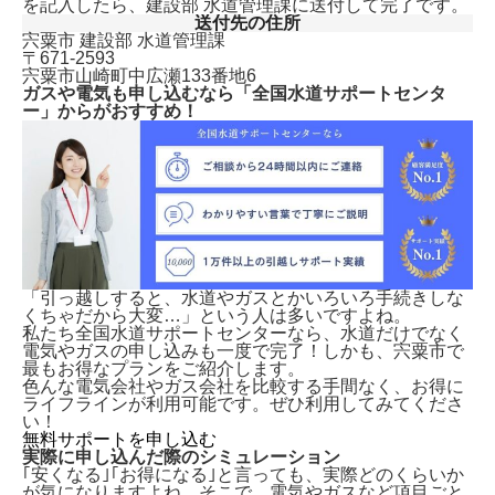
を記入したら、建設部 水道管理課に送付して完了です。
送付先の住所
宍粟市 建設部 水道管理課
〒671-2593
宍粟市山崎町中広瀬133番地6
ガスや電気も申し込むなら「全国水道サポートセンタ
ー」からがおすすめ！
「引っ越しすると、水道やガスとかいろいろ手続きしな
くちゃだから大変…」という人は多いですよね。
私たち全国水道サポートセンターなら、水道だけでなく
電気やガスの申し込みも一度で完了！しかも、
宍粟市で
最もお得なプランをご紹介します。
色んな電気会社やガス会社を比較する手間なく、お得に
ライフラインが利用可能です。ぜひ利用してみてくださ
い！
無料サポートを申し込む
実際に申し込んだ際のシミュレーション
｢安くなる｣｢お得になる｣と言っても、実際どのくらいか
が気になりますよね。そこで、電気やガスなど項目ごと