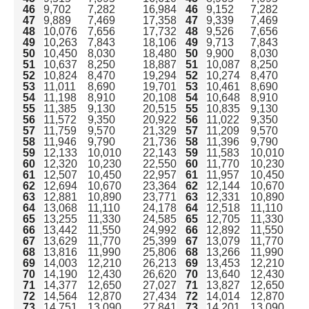
46
9,702
7,282
16,984
46
9,152
7,282
47
9,889
7,469
17,358
47
9,339
7,469
48
10,076
7,656
17,732
48
9,526
7,656
49
10,263
7,843
18,106
49
9,713
7,843
50
10,450
8,030
18,480
50
9,900
8,030
51
10,637
8,250
18,887
51
10,087
8,250
52
10,824
8,470
19,294
52
10,274
8,470
53
11,011
8,690
19,701
53
10,461
8,690
54
11,198
8,910
20,108
54
10,648
8,910
55
11,385
9,130
20,515
55
10,835
9,130
56
11,572
9,350
20,922
56
11,022
9,350
57
11,759
9,570
21,329
57
11,209
9,570
58
11,946
9,790
21,736
58
11,396
9,790
59
12,133
10,010
22,143
59
11,583
10,010
60
12,320
10,230
22,550
60
11,770
10,230
61
12,507
10,450
22,957
61
11,957
10,450
62
12,694
10,670
23,364
62
12,144
10,670
63
12,881
10,890
23,771
63
12,331
10,890
64
13,068
11,110
24,178
64
12,518
11,110
65
13,255
11,330
24,585
65
12,705
11,330
66
13,442
11,550
24,992
66
12,892
11,550
67
13,629
11,770
25,399
67
13,079
11,770
68
13,816
11,990
25,806
68
13,266
11,990
69
14,003
12,210
26,213
69
13,453
12,210
70
14,190
12,430
26,620
70
13,640
12,430
71
14,377
12,650
27,027
71
13,827
12,650
72
14,564
12,870
27,434
72
14,014
12,870
73
14,751
13,090
27,841
73
14,201
13,090