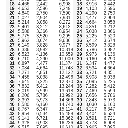
18
4,466
2,442
6,908
18
3,916
2,442
19
4,653
2,596
7,249
19
4,103
2,596
20
4,840
2,750
7,590
20
4,290
2,750
21
5,027
2,904
7,931
21
4,477
2,904
22
5,214
3,058
8,272
22
4,664
3,058
23
5,401
3,212
8,613
23
4,851
3,212
24
5,588
3,366
8,954
24
5,038
3,366
25
5,775
3,520
9,295
25
5,225
3,520
26
5,962
3,674
9,636
26
5,412
3,674
27
6,149
3,828
9,977
27
5,599
3,828
28
6,336
3,982
10,318
28
5,786
3,982
29
6,523
4,136
10,659
29
5,973
4,136
30
6,710
4,290
11,000
30
6,160
4,290
31
6,897
4,477
11,374
31
6,347
4,477
32
7,084
4,664
11,748
32
6,534
4,664
33
7,271
4,851
12,122
33
6,721
4,851
34
7,458
5,038
12,496
34
6,908
5,038
35
7,645
5,225
12,870
35
7,095
5,225
36
7,832
5,412
13,244
36
7,282
5,412
37
8,019
5,599
13,618
37
7,469
5,599
38
8,206
5,786
13,992
38
7,656
5,786
39
8,393
5,973
14,366
39
7,843
5,973
40
8,580
6,160
14,740
40
8,030
6,160
41
8,767
6,347
15,114
41
8,217
6,347
42
8,954
6,534
15,488
42
8,404
6,534
43
9,141
6,721
15,862
43
8,591
6,721
44
9,328
6,908
16,236
44
8,778
6,908
45
9,515
7,095
16,610
45
8,965
7,095