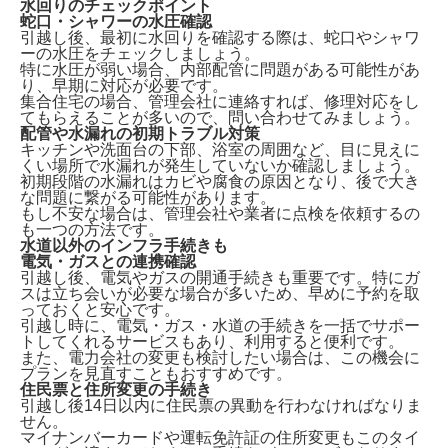
水回りのチェックポイント
蛇口・シャワーの水圧確認
引越し後、最初に水回りを確認する際は、
蛇口やシャワ
ーの水圧をチェックしましょう。
特に水圧が弱い場合、内部配管に問題がある可能性があ
り、早期に対応が必要です。
集合住宅の場合、管理会社に連絡すれば、修理対応をし
てもらえることが多いので、問い合わせてみましょう。
配管や水漏れの初期トラブル対策
キッチンや洗面台の下部、浴室の周囲など、
目に見えに
くい場所で水漏れが発生していないか確認
しましょう。
初期段階の水漏れはカビや腐食の原因となり、後で大き
な問題に繋がる可能性があります。
もし不安な場合は、管理会社や業者に点検を依頼するの
も一つの方法です。
水道以外のインフラ手続きも
電気・ガスとの連携確認
引越し後、電気やガスの開通手続きも重要です。特に
ガ
スは立ち会いが必要な場合が多い
ため、早めに予約を取
っておくと安心です。
引越し時に、電気・ガス・水道の手続きを一括でサポー
トしてくれるサービスもあり、利用すると便利です。
また、電力会社の変更も検討したい場合は、この機会に
プランを見直すこともおすすめです。
住民票と住所変更の手続き
引越し後14日以内に住民票の異動
を行わなければなりま
せん。
マイナンバーカードや運転免許証の住所変更もこのタイ