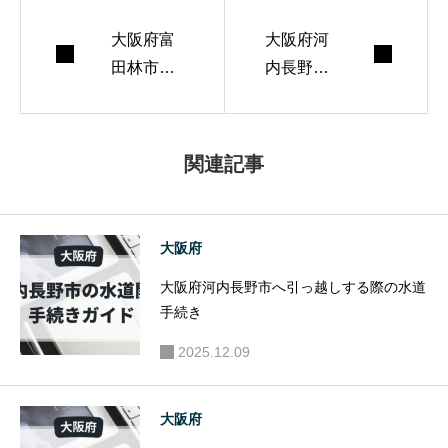
を心がけていま
大阪府富
す。 週末はランニ
大阪府河
田林市へ
内長野市
ングとコーヒー焙
引っ越し
へ引っ越
煎が趣味。
する際の
しする際
水道手続
の水道手
関連記事
き
続き
大阪府
大阪府河内長野市へ引っ越しする際の水道
手続き
2025.12.09
大阪府