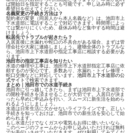
ば
開始日を指定
することも可能です。申し込み時に必ず
希望日を伝えてください。
名義変更の手続き方法は？
契約者の変更（同居人から本人名義など）は、
池田市上
下水道部に電話
することで対応できます。時間帯によっ
ては繋がりにくいため、昼休み時など集中する時間は避
けましょう。
転居先でトラブルが起きたら？
入居直後に水漏れや蛇口の不具合がある場合、まずは
管
理会社や大家
に連絡しましょう。建物全体のトラブルな
ら、池田市上下水道部や指定工事店に相談する必要があ
ります。
池田市の指定工事店を知りたい
水道の修理や工事は、
池田市上下水道部指定工事店
に依
頼するのが安心です。多数あり、水漏れ・トイレ修理・
蛇口交換などに対応しています。
池田市上下水道部の公
式サイト
で検索できます。
まとめ｜池田市での水道手続き
池田市に引っ越してきたら、まずは
池田市上下水道部で
の開栓手続き
を済ませることが大切です。入居日が決ま
ったら早めに申込みを行い、スムーズに新生活を始めら
れるようにしましょう。
水道は日常生活に欠かせないライフラインです。正しい
手続きを知っておけば、池田市での新生活を安心して始
められます。
もし水道だけでなくガスや電気もお得に使いたいなら、
このページのフォームから
お申し込みいただければ無料
でお手伝い
させていただきます。ぜひ利用してみてくだ