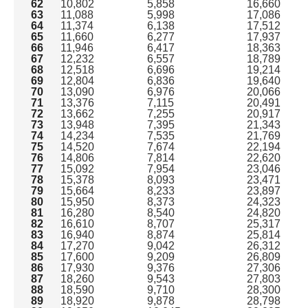
62
10,802
5,858
16,660
63
11,088
5,998
17,086
64
11,374
6,138
17,512
65
11,660
6,277
17,937
66
11,946
6,417
18,363
67
12,232
6,557
18,789
68
12,518
6,696
19,214
69
12,804
6,836
19,640
70
13,090
6,976
20,066
71
13,376
7,115
20,491
72
13,662
7,255
20,917
73
13,948
7,395
21,343
74
14,234
7,535
21,769
75
14,520
7,674
22,194
76
14,806
7,814
22,620
77
15,092
7,954
23,046
78
15,378
8,093
23,471
池田市で水道を開栓する方法は2種類
79
15,664
8,233
23,897
ガスや電気も申し込むなら「全国水道サポートセンタ
80
15,950
8,373
24,323
ー」からがおすすめ！
81
16,280
8,540
24,820
82
16,610
8,707
25,317
池田市で水道手続きに必要な情報
83
16,940
8,874
25,814
池田市の水道料金一覧表
84
17,270
9,042
26,312
池田市の水道料金の支払い方法は3種類
85
17,600
9,209
26,809
水道に関する引越し後の注意点
86
17,930
9,376
27,306
よくある質問
87
18,260
9,543
27,803
88
18,590
9,710
28,300
まとめ｜池田市での水道手続き
89
18,920
9,878
28,798