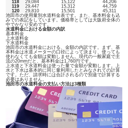
118
29,084
15,122
44,206
119
29,447
15,312
44,759
120
29,810
15,501
45,311
池田市の使用量別水道料金表です。また、基本料金も込
みでの表記をしています。価格帯としては大阪府全体の
中でかなり安めです。
水道料金における金額の内訳
基本料金
上水道料金
下水道料金
池田市の水道料金における、金額の内訳です。まず、基
本料金は水道メーターの口径によって決まり、使っても
使わなくても金額は変動しません。現代の
一般家庭で主
流の20mmだと、基本料金は1,760円
です。
上水道と下水道料金は使った量で金額が変動します。上
水と下水は基本的に同じ量利用したとみなされての計算
です。ただ、請求時には合計されるので別途で計算する
必要はありません。
池田市の水道料金の支払い方法は3種類