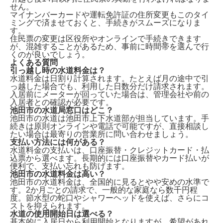
せん。
マイナンバーカードや運転免許証の住所変更もこのタイ
ミングで済ませておくと、手続きがスムーズになりま
す。
住民票の変更は区役所やオンラインで手続きできます
が、混雑することがあるため、事前に時間帯を選んで行
くのが良いでしょう。
よくある質問
引っ越し時の水道料金は？
水道料金は
日割り計算
されます。たとえば月の途中で引
っ越した場合でも、利用した日数分だけ請求されます。
入居前にメーターが回っていた場合は、管理会社や前の
入居者との確認が必要です。
池田市の水道局窓口はどこ？
池田市の水道は
池田市上下水道部
が担当しています。手
続きは原則オンラインや電話で可能ですが、直接相談し
たい場合は最寄りの営業所に問い合わせましょう。
支払い方法には何がある？
水道料金の支払いは、
口座振替・クレジットカード・払
込票
から選べます。長期的には口座振替やカード払いが
便利で、支払い忘れも防げます。
池田市の水道料金は高い？
池田市の水道料金は、全国的に見ると
やや安め
の水準で
す。2か月ごとの請求で、一般的な家庭なら数千円程
度。節水型の蛇口やシャワーヘッドを使えば、さらにコ
ストを抑えられます。
水道の使用開始日は選べる？
基本的に入居日から利用開始となりますが、希望があれ