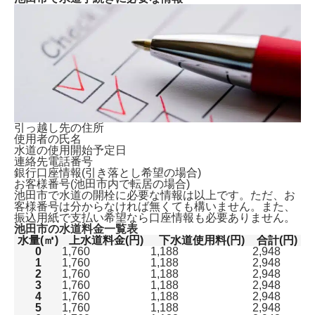
引っ越し先の住所
使用者の氏名
水道の使用開始予定日
連絡先電話番号
銀行口座情報(引き落とし希望の場合)
お客様番号(池田市内で転居の場合)
池田市で水道の開栓に必要な情報は以上です。ただ、
お
客様番号は分からなければ無くても構いません。
また、
振込用紙で支払い希望なら口座情報も必要ありません。
池田市の水道料金一覧表
水量(㎥)
上水道料金(円)
下水道使用料(円)
合計(円)
0
1,760
1,188
2,948
1
1,760
1,188
2,948
2
1,760
1,188
2,948
3
1,760
1,188
2,948
4
1,760
1,188
2,948
5
1,760
1,188
2,948