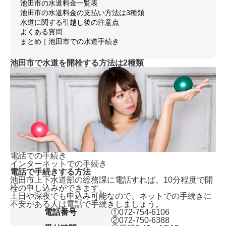
池田市の水道料金一覧表
池田市の水道料金の支払い方法は3種類
水道に関する引越し後の注意点
よくある質問
まとめ｜池田市での水道手続き
池田市で水道を開栓する方法は2種類
電話での手続き
インターネットでの手続き
電話で手続きする方法
池田市上下水道部の総務課に電話すれば、
10分程度で開
栓の申し込みができます。
土日や深夜でも申込み可能なので、ネットでの手続きに
不安がある人は電話で手続きしましょう。
電話番号
①072-754-6106
②072-750-6388