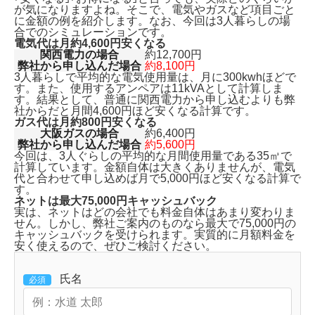
が気になりますよね。そこで、電気やガスなど項目ごと
に金額の例を紹介します。なお、今回は3人暮らしの場
合でのシミュレーションです。
電気代は月約4,600円安くなる
関西電力の場合
約12,700円
弊社から申し込んだ場合
約8,100円
3人暮らしで平均的な電気使用量は、月に300kwhほどで
す。また、使用するアンペアは11kVAとして計算しま
す。結果として、普通に関西電力から申し込むよりも
弊
社からだと月間4,600円ほど安くなる計算です。
ガス代は月約800円安くなる
大阪ガスの場合
約6,400円
弊社から申し込んだ場合
約5,600円
今回は、3人ぐらしの平均的な月間使用量である35㎥で
計算しています。金額自体は大きくありませんが、
電気
代と合わせて申し込めば月で5,000円ほど安くなる
計算で
す。
ネットは最大75,000円キャッシュバック
実は、ネットはどの会社でも料金自体はあまり変わりま
せん。しかし、弊社ご案内のものなら
最大で75,000円の
キャッシュバックを受けられます。
実質的に月額料金を
安く使えるので、ぜひご検討ください。
氏名
必須