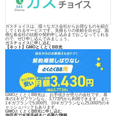
ガスチョイスは、様々なガス会社からお得なものを紹介
してくれるサービスです。見積もりの依頼を出せば、面
倒な各会社の比較や契約申し込みまでおこなってくれる
ので、ぜひ申し込んでみましょう。
ガスチョイスに申し込む
【ネット】GMOとくとくBB光
GMOとくとくBB光は、お手頃さが売りの会社です。基
本の1ギガプランなら、3,773円から利用できます。また
1ギガプランで5,000円、10ギガプランなら25,000円のキ
ャッシュバックもあります。
GMOとくとくBB光に申し込む
池田市で水道手続きに必要な情報