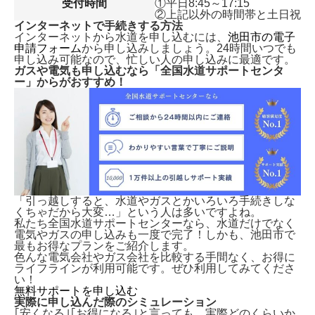
受付時間
①平日8:45～17:15
②上記以外の時間帯と土日祝
インターネットで手続きする方法
インターネットから水道を申し込むには、
池田市の電子
申請フォーム
から申し込みしましょう。24時間いつでも
申し込み可能なので、忙しい人の申し込みに最適です。
ガスや電気も申し込むなら「全国水道サポートセンタ
ー」からがおすすめ！
「引っ越しすると、水道やガスとかいろいろ手続きしな
くちゃだから大変…」という人は多いですよね。
私たち全国水道サポートセンターなら、水道だけでなく
電気やガスの申し込みも一度で完了！しかも、
池田市で
最もお得なプランをご紹介します。
色んな電気会社やガス会社を比較する手間なく、お得に
ライフラインが利用可能です。ぜひ利用してみてくださ
い！
無料サポートを申し込む
実際に申し込んだ際のシミュレーション
｢安くなる｣｢お得になる｣と言っても、実際どのくらいか