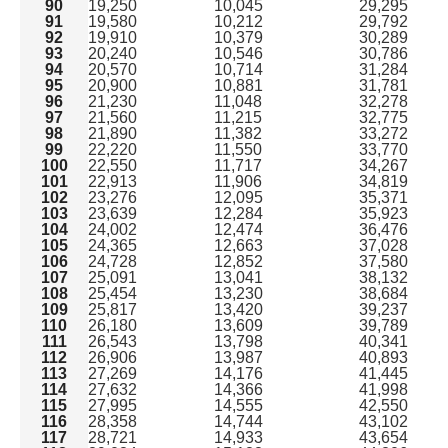
90
19,250
10,045
29,295
91
19,580
10,212
29,792
92
19,910
10,379
30,289
93
20,240
10,546
30,786
94
20,570
10,714
31,284
95
20,900
10,881
31,781
96
21,230
11,048
32,278
97
21,560
11,215
32,775
98
21,890
11,382
33,272
99
22,220
11,550
33,770
100
22,550
11,717
34,267
101
22,913
11,906
34,819
102
23,276
12,095
35,371
103
23,639
12,284
35,923
104
24,002
12,474
36,476
105
24,365
12,663
37,028
106
24,728
12,852
37,580
107
25,091
13,041
38,132
108
25,454
13,230
38,684
109
25,817
13,420
39,237
110
26,180
13,609
39,789
111
26,543
13,798
40,341
112
26,906
13,987
40,893
113
27,269
14,176
41,445
114
27,632
14,366
41,998
115
27,995
14,555
42,550
116
28,358
14,744
43,102
117
28,721
14,933
43,654