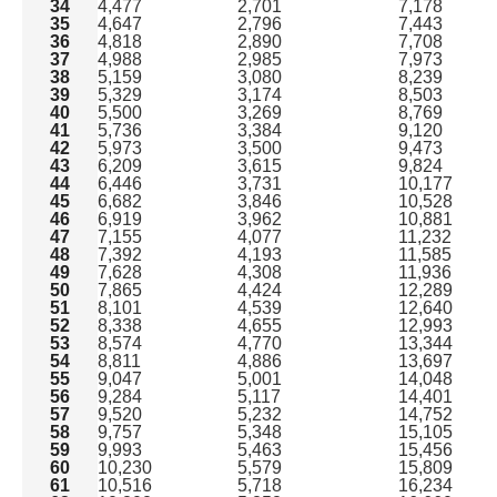
34
4,477
2,701
7,178
35
4,647
2,796
7,443
36
4,818
2,890
7,708
37
4,988
2,985
7,973
38
5,159
3,080
8,239
39
5,329
3,174
8,503
40
5,500
3,269
8,769
41
5,736
3,384
9,120
42
5,973
3,500
9,473
43
6,209
3,615
9,824
44
6,446
3,731
10,177
45
6,682
3,846
10,528
46
6,919
3,962
10,881
47
7,155
4,077
11,232
48
7,392
4,193
11,585
49
7,628
4,308
11,936
50
7,865
4,424
12,289
51
8,101
4,539
12,640
52
8,338
4,655
12,993
53
8,574
4,770
13,344
54
8,811
4,886
13,697
55
9,047
5,001
14,048
56
9,284
5,117
14,401
57
9,520
5,232
14,752
58
9,757
5,348
15,105
59
9,993
5,463
15,456
60
10,230
5,579
15,809
61
10,516
5,718
16,234