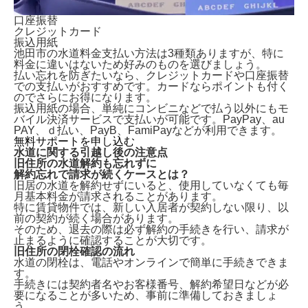
口座振替
クレジットカード
振込用紙
池田市の水道料金支払い方法は3種類ありますが、特に
料金に違いはないため好みのものを選びましょう。
払い忘れを防ぎたいなら、クレジットカードや口座振替
での支払いがおすすめです。カードならポイントも付く
のでさらにお得になります。
振込用紙の場合、単純にコンビニなどで払う以外にもモ
バイル決済サービスで支払いが可能です。PayPay、au
PAY、ｄ払い、PayB、FamiPayなどが利用できます。
無料サポートを申し込む
水道に関する引越し後の注意点
旧住所の水道解約も忘れずに
解約忘れで請求が続くケースとは？
旧居の水道を解約せずにいる
と、使用していなくても毎
月基本料金が請求されることがあります。
特に賃貸物件では、新しい入居者が契約しない限り、以
前の契約が続く場合があります。
そのため、退去の際は必ず解約の手続きを行い、請求が
止まるように確認することが大切です。
旧住所の閉栓確認の流れ
水道の閉栓は、
電話やオンラインで簡単に手続きできま
す。
手続きには契約者名やお客様番号、解約希望日などが必
要になることが多いため、事前に準備しておきましょ
う。