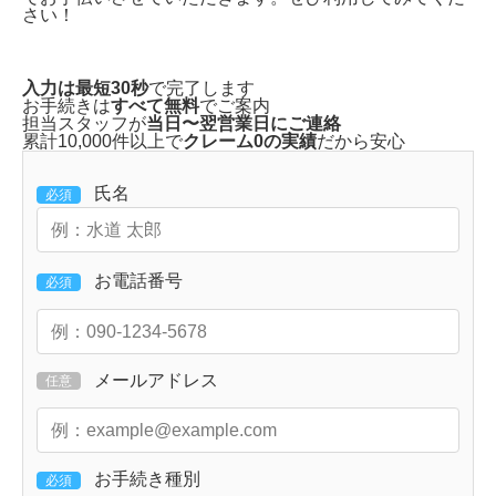
さい！
入力は最短30秒
で完了します
お手続きは
すべて無料
でご案内
担当スタッフが
当日〜翌営業日にご連絡
累計10,000件以上で
クレーム0の実績
だから安心
氏名
必須
お電話番号
必須
メールアドレス
任意
お手続き種別
必須