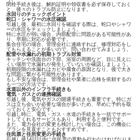
閉栓手続き後は、解約証明や領収書を必ず保存しておく
と、後々のトラブル防止になります。
水回りのチェックポイント
蛇口・シャワーの水圧確認
引越し後、最初に水回りを確認する際は、
蛇口やシャワ
ーの水圧をチェックしましょう。
特に水圧が弱い場合、内部配管に問題がある可能性があ
り、早期に対応が必要です。
集合住宅の場合、管理会社に連絡すれば、修理対応をし
てもらえることが多いので、問い合わせてみましょう。
配管や水漏れの初期トラブル対策
キッチンや洗面台の下部、浴室の周囲など、
目に見えに
くい場所で水漏れが発生していないか確認
しましょう。
初期段階の水漏れはカビや腐食の原因となり、後で大き
な問題に繋がる可能性があります。
もし不安な場合は、管理会社や業者に点検を依頼するの
も一つの方法です。
水道以外のインフラ手続きも
電気・ガスとの連携確認
引越し後、電気やガスの開通手続きも重要です。特に
ガ
スは立ち会いが必要な場合が多い
ため、早めに予約を取
っておくと安心です。
引越し時に、電気・ガス・水道の手続きを一括でサポー
トしてくれるサービスもあり、利用すると便利です。
また、電力会社の変更も検討したい場合は、この機会に
プランを見直すこともおすすめです。
住民票と住所変更の手続き
引越し後14日以内に住民票の異動
を行わなければなりま