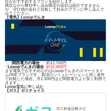
社がおすすめするプランを紹介します。
残念ながら弊社申し込み限定の会社は紹介できません
が、ぜひ他の会社と比較して好みのプランに申し込んで
みてください。
【電気】Looopでんき
関西電力の場合
約12,700円
Looopでんきの場合
約10,400円
まず電気でおすすめなのはLooopでんきのスマートタイ
ムONEプランです。前項のシミュレーションと同じ条件
で比較した場合、月2,300円ほど関西電力より安く利用で
きます。
Looop電気に申し込む
【ガス】ガスチョイス