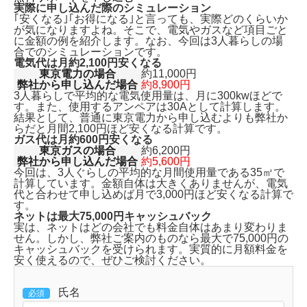
実際に申し込んだ際のシミュレーション
｢安くなる｣｢お得になる｣と言っても、実際どのくらいか
が気になりますよね。そこで、電気やガスなど項目ごと
に金額の例を紹介します。なお、今回は3人暮らしの場
合でのシミュレーションです。
電気代は月約2,100円安くなる
東京電力の場合
約11,000円
弊社から申し込んだ場合
約8,900円
3人暮らしで平均的な電気使用量は、月に300kwほどで
す。また、使用するアンペアは30Aとして計算します。
結果として、普通に東京電力から申し込むよりも
弊社か
らだと月間2,100円ほど安くなる計算です。
ガス代は月約600円安くなる
東京ガスの場合
約6,200円
弊社から申し込んだ場合
約5,600円
今回は、3人ぐらしの平均的な月間使用量である35㎥で
計算しています。金額自体は大きくありませんが、
電気
代と合わせて申し込めば月で3,000円ほど安くなる
計算で
す。
ネットは最大75,000円キャッシュバック
実は、ネットはどの会社でも料金自体はあまり変わりま
せん。しかし、弊社ご案内のものなら
最大で75,000円の
キャッシュバックを受けられます。
実質的に月額料金を
安く使えるので、ぜひご検討ください。
氏名
必須