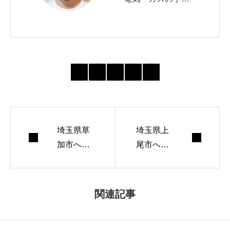
きを10年以上サポ
ート。 自治体の申
請窓口や必要書類
の最新動向を追
い、初めてでも迷
わない導線づくり
を心がけていま
埼玉県草
す。 週末はランニ
埼玉県上
加市へ引
尾市へ引
ングとコーヒー焙
っ越しす
っ越しす
煎が趣味。
る際の水
る際の水
道手続き
道手続き
関連記事