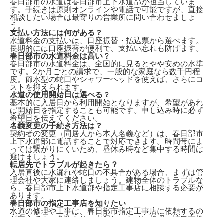
春日部市の水道は
春日部市上下水道部
が担当していま
す。手続きは原則オンラインや電話で可能ですが、直接
相談したい場合は最寄りの営業所に問い合わせましょ
う。
支払い方法には何がある？
水道料金の支払いは、
口座振替・払込票
から選べます。
長期的には口座振替が便利で、支払い忘れも防げます。
春日部市の水道料金は高い？
春日部市の水道料金は、全国的に見ると
やや安め
の水準
です。2か月ごとの請求で、一般的な家庭なら数千円程
度。節水型の蛇口やシャワーヘッドを使えば、さらにコ
ストを抑えられます。
水道の使用開始日は選べる？
基本的に入居日から利用開始となりますが、希望があれ
ば
開始日を指定
することも可能です。申し込み時に必ず
希望日を伝えてください。
名義変更の手続き方法は？
契約者の変更（同居人から本人名義など）は、
春日部市
上下水道部に電話
することで対応できます。時間帯によ
っては繋がりにくいため、昼休み時など集中する時間は
避けましょう。
転居先でトラブルが起きたら？
入居直後に水漏れや蛇口の不具合がある場合、まずは
管
理会社や大家
に連絡しましょう。建物全体のトラブルな
ら、春日部市上下水道部や指定工事店に相談する必要が
あります。
春日部市の指定工事店を知りたい
水道の修理や工事は、
春日部市指定工事店
に依頼するの