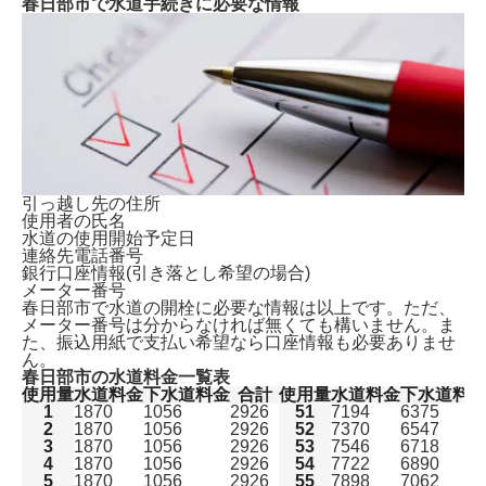
春日部市で水道手続きに必要な情報
引っ越し先の住所
使用者の氏名
水道の使用開始予定日
連絡先電話番号
銀行口座情報(引き落とし希望の場合)
メーター番号
春日部市で水道の開栓に必要な情報は以上です。ただ、
メーター番号は分からなければ無くても構いません。
ま
た、振込用紙で支払い希望なら口座情報も必要ありませ
ん。
春日部市の水道料金一覧表
使用量
水道料金
下水道料金
合計
使用量
水道料金
下水道料
1
1870
1056
2926
51
7194
6375
2
1870
1056
2926
52
7370
6547
3
1870
1056
2926
53
7546
6718
4
1870
1056
2926
54
7722
6890
5
1870
1056
2926
55
7898
7062