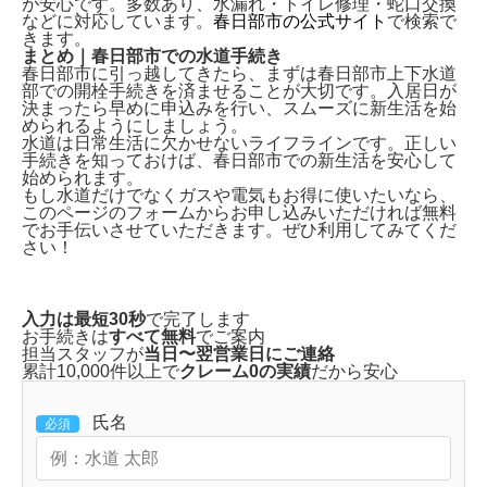
が安心です。多数あり、水漏れ・トイレ修理・蛇口交換
などに対応しています。
春日部市の公式サイト
で検索で
きます。
まとめ｜春日部市での水道手続き
春日部市に引っ越してきたら、まずは
春日部市上下水道
部での開栓手続き
を済ませることが大切です。入居日が
決まったら早めに申込みを行い、スムーズに新生活を始
められるようにしましょう。
水道は日常生活に欠かせないライフラインです。正しい
手続きを知っておけば、春日部市での新生活を安心して
始められます。
もし水道だけでなくガスや電気もお得に使いたいなら、
このページのフォームから
お申し込みいただければ無料
でお手伝い
させていただきます。ぜひ利用してみてくだ
さい！
入力は最短30秒
で完了します
お手続きは
すべて無料
でご案内
担当スタッフが
当日〜翌営業日にご連絡
累計10,000件以上で
クレーム0の実績
だから安心
氏名
必須