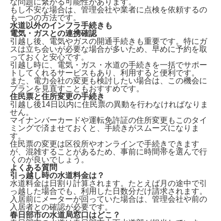
な問題に繋がる可能性があります。
もし不安な場合は、管理会社や業者に点検を依頼するの
も一つの方法です。
水道以外のインフラ手続きも
電気・ガスとの連携確認
引越し後、電気やガスの開通手続きも重要です。特に
ガ
スは立ち会いが必要な場合が多い
ため、早めに予約を取
っておくと安心です。
引越し時に、電気・ガス・水道の手続きを一括でサポー
トしてくれるサービスもあり、利用すると便利です。
また、電力会社の変更も検討したい場合は、この機会に
プランを見直すこともおすすめです。
住民票と住所変更の手続き
引越し後14日以内に住民票の異動
を行わなければなりま
せん。
マイナンバーカードや運転免許証の住所変更もこのタイ
ミングで済ませておくと、手続きがスムーズになりま
す。
住民票の変更は区役所やオンラインで手続きできます
が、混雑することがあるため、事前に時間帯を選んで行
くのが良いでしょう。
よくある質問
引っ越し時の水道料金は？
水道料金は
日割り計算
されます。たとえば月の途中で引
っ越した場合でも、利用した日数分だけ請求されます。
入居前にメーターが回っていた場合は、管理会社や前の
入居者との確認が必要です。
春日部市の水道局窓口はどこ？