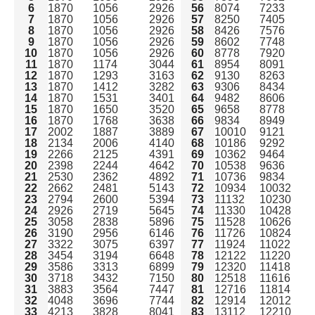
6
1870
1056
2926
56
8074
7233
7
1870
1056
2926
57
8250
7405
8
1870
1056
2926
58
8426
7576
9
1870
1056
2926
59
8602
7748
10
1870
1056
2926
60
8778
7920
11
1870
1174
3044
61
8954
8091
12
1870
1293
3163
62
9130
8263
13
1870
1412
3282
63
9306
8434
14
1870
1531
3401
64
9482
8606
15
1870
1650
3520
65
9658
8778
16
1870
1768
3638
66
9834
8949
17
2002
1887
3889
67
10010
9121
18
2134
2006
4140
68
10186
9292
19
2266
2125
4391
69
10362
9464
20
2398
2244
4642
70
10538
9636
21
2530
2362
4892
71
10736
9834
22
2662
2481
5143
72
10934
10032
23
2794
2600
5394
73
11132
10230
24
2926
2719
5645
74
11330
10428
25
3058
2838
5896
75
11528
10626
26
3190
2956
6146
76
11726
10824
27
3322
3075
6397
77
11924
11022
28
3454
3194
6648
78
12122
11220
29
3586
3313
6899
79
12320
11418
30
3718
3432
7150
80
12518
11616
31
3883
3564
7447
81
12716
11814
32
4048
3696
7744
82
12914
12012
33
4213
3828
8041
83
13112
12210