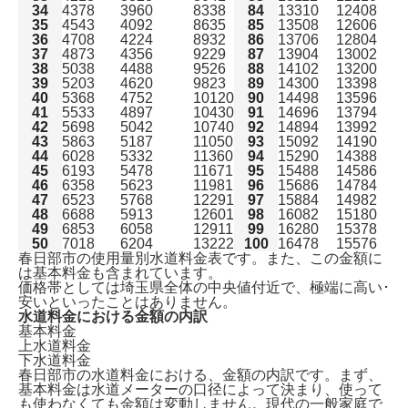
34
4378
3960
8338
84
13310
12408
35
4543
4092
8635
85
13508
12606
36
4708
4224
8932
86
13706
12804
37
4873
4356
9229
87
13904
13002
38
5038
4488
9526
88
14102
13200
39
5203
4620
9823
89
14300
13398
40
5368
4752
10120
90
14498
13596
41
5533
4897
10430
91
14696
13794
42
5698
5042
10740
92
14894
13992
43
5863
5187
11050
93
15092
14190
44
6028
5332
11360
94
15290
14388
45
6193
5478
11671
95
15488
14586
46
6358
5623
11981
96
15686
14784
47
6523
5768
12291
97
15884
14982
48
6688
5913
12601
98
16082
15180
49
6853
6058
12911
99
16280
15378
50
7018
6204
13222
100
16478
15576
春日部市の使用量別水道料金表です。また、この金額に
は基本料金も含まれています。
価格帯としては埼玉県全体の中央値付近で、極端に高い･
安いといったことはありません。
水道料金における金額の内訳
基本料金
上水道料金
下水道料金
春日部市の水道料金における、金額の内訳です。まず、
基本料金は水道メーターの口径によって決まり、使って
も使わなくても金額は変動しません。現代の
一般家庭で