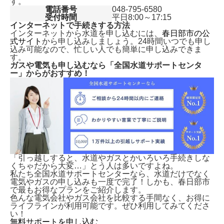
す。
電話番号
048-795-6580
受付時間
平日8:00～17:15
インターネットで手続きする方法
インターネットから水道を申し込むには、
春日部市の公
式サイト
から申し込みしましょう。24時間いつでも申し
込み可能なので、忙しい人でも簡単に申し込みできま
す。
ガスや電気も申し込むなら「全国水道サポートセンタ
ー」からがおすすめ！
「引っ越しすると、水道やガスとかいろいろ手続きしな
くちゃだから大変…」とう人は多いですよね。
私たち全国水道サポートセンターなら、水道だけでなく
電気やガスの申し込みも一度で完了！しかも、
春日部市
で最もお得なプランをご紹介します。
色んな電気会社やガス会社を比較する手間なく、お得に
ライフラインが利用可能です。ぜひ利用してみてくださ
い！
無料サポートを申し込む