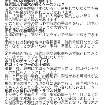
旧住所の水道解約も忘れずに
解約忘れで請求が続くケースとは？
旧居の水道を解約せずにいる
と、使用していなくても毎
月基本料金が請求されることがあります。
特に賃貸物件では、新しい入居者が契約しない限り、以
前の契約が続く場合があります。
そのため、退去の際は必ず解約の手続きを行い、請求が
止まるように確認することが大切です。
旧住所の閉栓確認の流れ
水道の閉栓は、
電話やオンラインで簡単に手続きできま
す。
手続きには契約者名やお客様番号、解約希望日などが必
要になることが多いため、事前に準備しておきましょ
う。
閉栓手続き後は、解約証明や領収書を必ず保存しておく
と、後々のトラブル防止になります。
水回りのチェックポイント
蛇口・シャワーの水圧確認
引越し後、最初に水回りを確認する際は、
蛇口やシャワ
ーの水圧をチェックしましょう。
特に水圧が弱い場合、内部配管に問題がある可能性があ
り、早期に対応が必要です。
集合住宅の場合、管理会社に連絡すれば、修理対応をし
てもらえることが多いので、問い合わせてみましょう。
配管や水漏れの初期トラブル対策
キッチンや洗面台の下部、浴室の周囲など、
目に見えに
くい場所で水漏れが発生していないか確認
しましょう。
初期段階の水漏れはカビや腐食の原因となり、後で大き