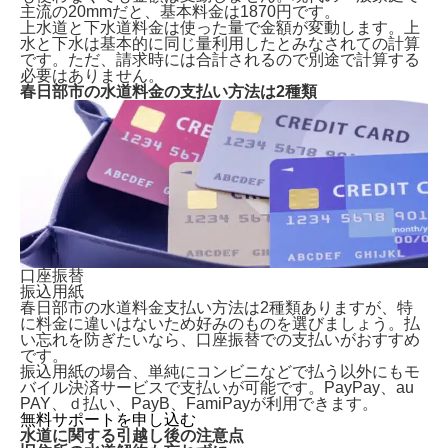
主流の20mmだと、基本料金は1870円
です。
上水道と下水道料金は使った量で金額が変動します。上
水と下水は基本的に同じ量利用したとみなされての計算
です。ただ、請求時には合計されるので別途で計算する
必要はありません。
春日部市の水道料金の支払い方法は2種類
春日部市で水道を開栓する方法は2種類
ガスや電気も申し込むなら「全国水道サポートセンタ
ー」からがおすすめ！
春日部市で水道手続きに必要な情報
春日部市の水道料金一覧表
春日部市の水道料金の支払い方法は2種類
水道に関する引越し後の注意点
口座振替
よくある質問
振込用紙
まとめ｜春日部市での水道手続き
春日部市の水道料金支払い方法は2種類ありますが、特
に料金に違いはないため好みのものを選びましょう。払
い忘れを防ぎたいなら、口座振替での支払いがおすすめ
です。
振込用紙の場合、単純にコンビニなどで払う以外にもモ
バイル決済サービスで支払いが可能です。PayPay、au
PAY、ｄ払い、PayB、FamiPayが利用できます。
無料サポートを申し込む
水道に関する引越し後の注意点