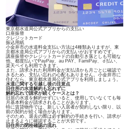
東京都水道局公式アプリからの支払い
口座振替
クレジットカード
振込用紙
小金井市の水道料金支払い方法は4種類ありますが、
東
京都水道局公式アプリからの支払いがおすすめです。
講座振替やクレジットカードの自動引き落としも可能な
他、都度払いでPayPay、au PAY、FamiPay、ｄ払い、
楽天ペイも利用できます。
また、請求された利用料金が支払済かも月ごとに確認で
きるため、支払い忘れの心配もありません。小金井市に
住むなら、東京都水道局公式アプリを利用しましょう。
水道に関する引越し後の注意点
旧住所の水道解約も忘れずに
解約忘れで請求が続くケースとは？
旧居の水道を解約せずにいる
と、使用していなくても毎
月基本料金が請求されることがあります。
特に賃貸物件では、新しい入居者が契約しない限り、以
前の契約が続く場合があります。
そのため、退去の際は必ず解約の手続きを行い、請求が
止まるように確認することが大切です。
旧住所の閉栓確認の流れ