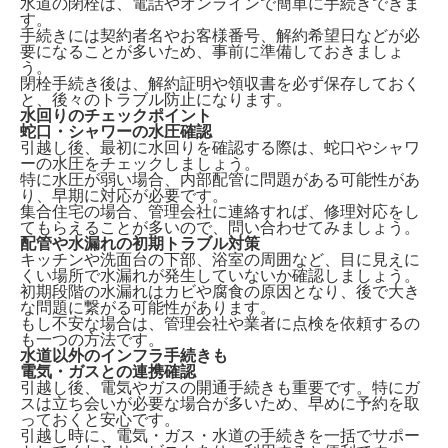
水道の閉栓は、
電話やオンラインで簡単に手続きできま
す。
手続きには契約者名やお客様番号、解約希望日などが必
要になることが多いため、事前に準備しておきましょ
う。
閉栓手続き後は、解約証明や領収書を必ず保存しておく
と、後々のトラブル防止になります。
水回りのチェックポイント
蛇口・シャワーの水圧確認
引越し後、最初に水回りを確認する際は、
蛇口やシャワ
ーの水圧をチェックしましょう。
特に水圧が弱い場合、内部配管に問題がある可能性があ
り、早期に対応が必要です。
集合住宅の場合、管理会社に連絡すれば、修理対応をし
てもらえることが多いので、問い合わせてみましょう。
配管や水漏れの初期トラブル対策
キッチンや洗面台の下部、浴室の周囲など、
目に見えに
くい場所で水漏れが発生していないか確認
しましょう。
初期段階の水漏れはカビや腐食の原因となり、後で大き
な問題に繋がる可能性があります。
もし不安な場合は、管理会社や業者に点検を依頼するの
も一つの方法です。
水道以外のインフラ手続きも
電気・ガスとの連携確認
引越し後、電気やガスの開通手続きも重要です。特に
ガ
スは立ち会いが必要な場合が多い
ため、早めに予約を取
っておくと安心です。
引越し時に、電気・ガス・水道の手続きを一括でサポー