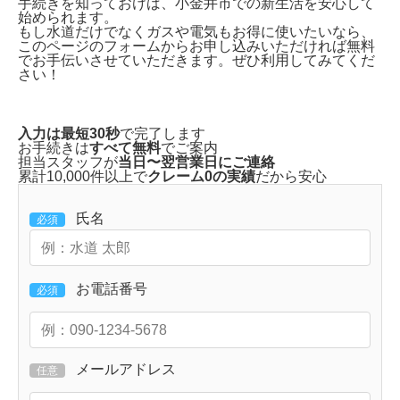
手続きを知っておけば、小金井市での新生活を安心して
始められます。
もし水道だけでなくガスや電気もお得に使いたいなら、
このページのフォームからお申し込みいただければ無料
でお手伝いさせていただきます。ぜひ利用してみてくだ
さい！
入力は最短30秒
で完了します
お手続きは
すべて無料
でご案内
担当スタッフが
当日〜翌営業日にご連絡
累計10,000件以上で
クレーム0の実績
だから安心
氏名
必須
お電話番号
必須
メールアドレス
任意