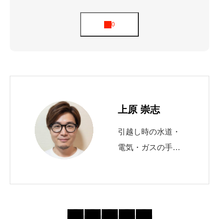
上原 崇志
引越し時の水道・
電気・ガスの手続
きを10年以上サポ
ート。 自治体の申
請窓口や必要書類
の最新動向を追