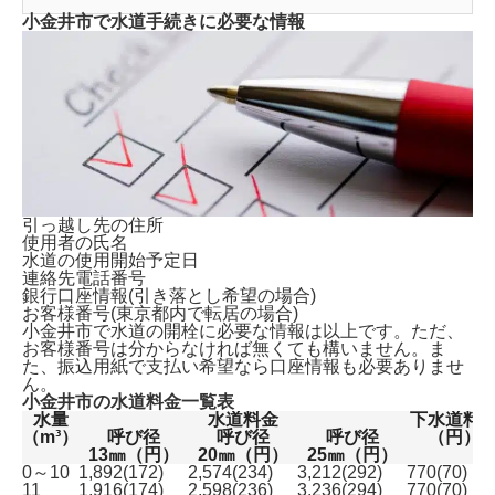
小金井市で水道手続きに必要な情報
引っ越し先の住所
使用者の氏名
水道の使用開始予定日
連絡先電話番号
銀行口座情報(引き落とし希望の場合)
お客様番号(東京都内で転居の場合)
小金井市で水道の開栓に必要な情報は以上です。ただ、
お客様番号は分からなければ無くても構いません。ま
た、振込用紙で支払い希望なら口座情報も必要ありませ
ん。
小金井市の水道料金一覧表
水量
水道料金
下水道料
（m³）
呼び径
呼び径
呼び径
（円）
13㎜（円）
20㎜（円）
25㎜（円）
0～10
1,892(172)
2,574(234)
3,212(292)
770(70)
11
1,916(174)
2,598(236)
3,236(294)
770(70)