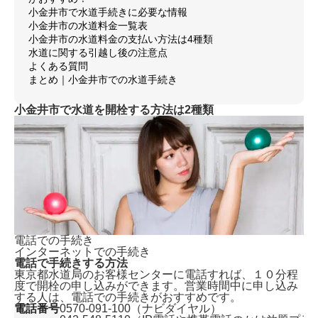
小金井市で水道手続きに必要な情報
小金井市の水道料金一覧表
小金井市の水道料金の支払い方法は4種類
水道に関する引越し後の注意点
よくある質問
まとめ｜小金井市での水道手続き
小金井市で水道を開栓する方法は2種類
電話での手続き
インターネットでの手続き
電話で手続きする方法
東京都水道局のお客様センターに電話すれば、
１０分程
度で開栓の申し込みができます。
営業時間中に申し込み
する人は、電話での手続きがおすすめです。
電話番号
0570-091-100（ナビダイヤル）