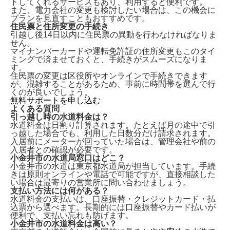
トしてくれるサービスもあり、利用すると便利です。
また、電力会社の変更も検討したい場合は、この機会に
プランを見直すこともおすすめです。
住民票と住所変更の手続き
引越し後14日以内に住民票の異動
を行わなければなりま
せん。
マイナンバーカードや運転免許証の住所変更もこのタイ
ミングで済ませておくと、手続きがスムーズになりま
す。
住民票の変更は区役所やオンラインで手続きできます
が、混雑することがあるため、事前に時間帯を選んで行
くのが良いでしょう。
無料サポートを申し込む
よくある質問
引っ越し時の水道料金は？
水道料金は
日割り計算
されます。たとえば月の途中で引
っ越した場合でも、利用した日数分だけ請求されます。
入居前にメーターが回っていた場合は、管理会社や前の
入居者との確認が必要です。
小金井市の水道局窓口はどこ？
小金井市の水道は
東京都水道局
が担当しています。手続
きは原則オンラインや電話で可能ですが、直接相談した
い場合は最寄りの営業所に問い合わせましょう。
支払い方法には何がある？
水道料金の支払いは、
口座振替・クレジットカード・払
込票
から選べます。長期的には口座振替やカード払いが
便利で、支払い忘れも防げます。
小金井市の水道料金は高い？