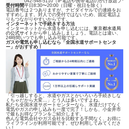
042-548-5110（IP電話や携帯電話のかけ放題プ
受付時間
平日8:30〜20:00（日曜・祝日を除く）
電話番号は２つありますが、ナビダイヤルでの連絡をお
すすめします。対人での受付ではないため、固定電話よ
りもつながりやすいからです。
インターネットで手続きする方法
インターネットから水道を申し込むには、
東京都水道局
の公式サイト
から申し込みしましょう。電話とは違い、
24時間いつでも申し込み可能です。
ガスや電気も申し込むなら「全国水道サポートセンタ
ー」がおすすめ！
「引っ越しすると、水道やガスとかいろいろ手続きしな
くちゃだから大変…」とう人は多いですよね。
私たち全国水道サポートセンターなら、水道だけでなく
電気やガスの申し込みも一度で完了！しかも、
小金井市
で最もお得なプランをご紹介します。
色んな電気会社やガス会社を比較する手間なく、お得に
ライフラインが利用可能です。ぜひ利用してみてくださ
い！