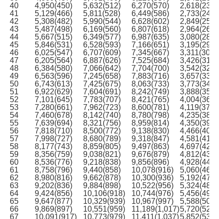
40
4,950(450)
5,632(512)
6,270(570)
2,618(238)
41
5,129(466)
5,811(528)
6,449(586)
2,733(248)
42
5,308(482)
5,990(544)
6,628(602)
2,849(259)
43
5,487(498)
6,169(560)
6,807(618)
2,964(269)
44
5,667(515)
6,349(577)
6,987(635)
3,080(280)
45
5,846(531)
6,528(593)
7,166(651)
3,195(290)
46
6,025(547)
6,707(609)
7,345(667)
3,311(301)
47
6,205(564)
6,887(626)
7,525(684)
3,426(311)
48
6,384(580)
7,066(642)
7,704(700)
3,542(322)
49
6,563(596)
7,245(658)
7,883(716)
3,657(332)
50
6,743(613)
7,425(675)
8,063(733)
3,773(343)
51
6,922(629)
7,604(691)
8,242(749)
3,888(353)
52
7,101(645)
7,783(707)
8,421(765)
4,004(364)
53
7,280(661)
7,962(723)
8,600(781)
4,119(374)
54
7,460(678)
8,142(740)
8,780(798)
4,235(385)
55
7,639(694)
8,321(756)
8,959(814)
4,350(395)
56
7,818(710)
8,500(772)
9,138(830)
4,466(406)
57
7,998(727)
8,680(789)
9,318(847)
4,581(416)
58
8,177(743)
8,859(805)
9,497(863)
4,697(427)
59
8,356(759)
9,038(821)
9,676(879)
4,812(437)
60
8,536(776)
9,218(838)
9,856(896)
4,928(448)
61
8,758(796)
9,440(858)
10,078(916)
5,060(460)
62
8,980(816)
9,662(878)
10,300(936)
5,192(472)
63
9,202(836)
9,884(898)
10,522(956)
5,324(484)
64
9,424(856)
10,106(918)
10,744(976)
5,456(496)
65
9,647(877)
10,329(939)
10,967(997)
5,588(508)
66
9,869(897)
10,551(959)
11,189(1,017)
5,720(520)
67
10,091(917)
10,773(979)
11,411(1,037)
5,852(532)