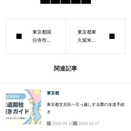
い、初めてでも迷
わない導線づくり
を心がけていま
東京都国
す。 週末はランニ
東京都東
分寺市へ
久留米市
ングとコーヒー焙
引っ越し
へ引っ越
煎が趣味。
する際の
しする際
水道手続
の水道手
関連記事
き
続き
東京都
東京都文京区へ引っ越しする際の水道手続
き
2025.09.10
2025.10.17