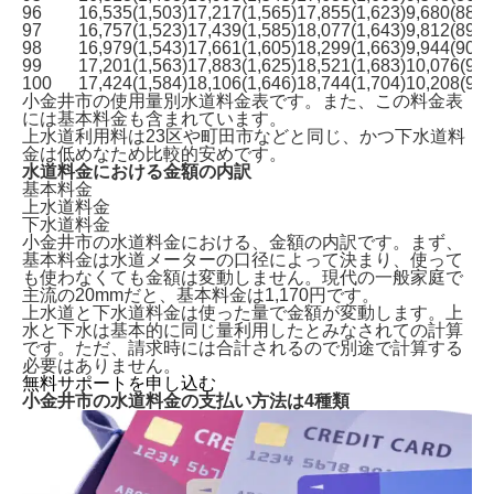
96
16,535(1,503)
17,217(1,565)
17,855(1,623)
9,680(880)
97
16,757(1,523)
17,439(1,585)
18,077(1,643)
9,812(892)
98
16,979(1,543)
17,661(1,605)
18,299(1,663)
9,944(904)
99
17,201(1,563)
17,883(1,625)
18,521(1,683)
10,076(916
100
17,424(1,584)
18,106(1,646)
18,744(1,704)
10,208(928
小金井市で水道を開栓する方法は2種類
小金井市の使用量別水道料金表です。また、この料金表
ガスや電気も申し込むなら「全国水道サポートセンタ
には基本料金も含まれています。
ー」がおすすめ！
上水道利用料は23区や町田市などと同じ、かつ下水道料
小金井市で水道手続きに必要な情報
金は低めなため
比較的安めです。
水道料金における金額の内訳
小金井市の水道料金一覧表
基本料金
小金井市の水道料金の支払い方法は4種類
上水道料金
水道に関する引越し後の注意点
下水道料金
よくある質問
小金井市の水道料金における、金額の内訳です。まず、
まとめ｜小金井市での水道手続き
基本料金は水道メーターの口径によって決まり、使って
も使わなくても金額は変動しません。現代の
一般家庭で
主流の20mmだと、基本料金は1,170円
です。
上水道と下水道料金は使った量で金額が変動します。上
水と下水は基本的に同じ量利用したとみなされての計算
です。ただ、請求時には合計されるので別途で計算する
必要はありません。
無料サポートを申し込む
小金井市の水道料金の支払い方法は4種類