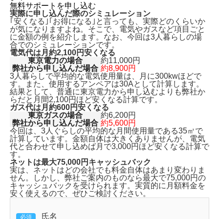
無料サポートを申し込む
実際に申し込んだ際のシミュレーション
｢安くなる｣｢お得になる｣と言っても、実際どのくらいか
が気になりますよね。そこで、電気やガスなど項目ごと
に金額の例を紹介します。なお、今回は3人暮らしの場
合でのシミュレーションです。
電気代は月約2,100円安くなる
東京電力の場合
約11,000円
弊社から申し込んだ場合
約8,900円
3人暮らしで平均的な電気使用量は、月に300kwほどで
す。また、使用するアンペアは30Aとして計算します。
結果として、普通に東京電力から申し込むよりも
弊社か
らだと月間2,100円ほど安くなる計算です。
ガス代は月約600円安くなる
東京ガスの場合
約6,200円
弊社から申し込んだ場合
約5,600円
今回は、3人ぐらしの平均的な月間使用量である35㎥で
計算しています。金額自体は大きくありませんが、
電気
代と合わせて申し込めば月で3,000円ほど安くなる
計算で
す。
ネットは最大75,000円キャッシュバック
実は、ネットはどの会社でも料金自体はあまり変わりま
せん。しかし、弊社ご案内のものなら
最大で75,000円の
キャッシュバックを受けられます。
実質的に月額料金を
安く使えるので、ぜひご検討ください。
氏名
必須