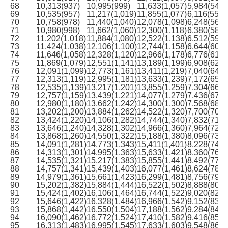
68
10,313(937)
10,995(999)
11,633(1,057)
5,984(544)
69
10,535(957)
11,217(1,019)
11,855(1,077)
6,116(556)
70
10,758(978)
11,440(1,040)
12,078(1,098)
6,248(568)
71
10,980(998)
11,662(1,060)
12,300(1,118)
6,380(580)
72
11,202(1,018)
11,884(1,080)
12,522(1,138)
6,512(592)
73
11,424(1,038)
12,106(1,100)
12,744(1,158)
6,644(604)
74
11,646(1,058)
12,328(1,120)
12,966(1,178)
6,776(616)
75
11,869(1,079)
12,551(1,141)
13,189(1,199)
6,908(628)
76
12,091(1,099)
12,773(1,161)
13,411(1,219)
7,040(640)
77
12,313(1,119)
12,995(1,181)
13,633(1,239)
7,172(652)
78
12,535(1,139)
13,217(1,201)
13,855(1,259)
7,304(664)
79
12,757(1,159)
13,439(1,221)
14,077(1,279)
7,436(676)
80
12,980(1,180)
13,662(1,242)
14,300(1,300)
7,568(688)
81
13,202(1,200)
13,884(1,262)
14,522(1,320)
7,700(700)
82
13,424(1,220)
14,106(1,282)
14,744(1,340)
7,832(712)
83
13,646(1,240)
14,328(1,302)
14,966(1,360)
7,964(724)
84
13,868(1,260)
14,550(1,322)
15,188(1,380)
8,096(736)
85
14,091(1,281)
14,773(1,343)
15,411(1,401)
8,228(748)
86
14,313(1,301)
14,995(1,363)
15,633(1,421)
8,360(760)
87
14,535(1,321)
15,217(1,383)
15,855(1,441)
8,492(772)
88
14,757(1,341)
15,439(1,403)
16,077(1,461)
8,624(784)
89
14,979(1,361)
15,661(1,423)
16,299(1,481)
8,756(796)
90
15,202(1,382)
15,884(1,444)
16,522(1,502)
8,888(808)
91
15,424(1,402)
16,106(1,464)
16,744(1,522)
9,020(820)
92
15,646(1,422)
16,328(1,484)
16,966(1,542)
9,152(832)
93
15,868(1,442)
16,550(1,504)
17,188(1,562)
9,284(844)
94
16,090(1,462)
16,772(1,524)
17,410(1,582)
9,416(856)
95
16,313(1,483)
16,995(1,545)
17,633(1,603)
9,548(868)