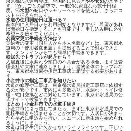
東京都の水道料金は、
全国的に見ると
やや安め
の水準で
す。2か月ごとの請求で、一般的な家庭なら数千円程
度。節水型の蛇口やシャワーヘッドを使えば、さらにコ
ストを抑えられます。
水道の使用開始日は選べる？
基本的に入居日から利用開始となりますが、希望があれ
ば
開始日を指定
することも可能です。申し込み時に必ず
希望日を伝えてください。
名義変更の手続き方法は？
契約者の変更（同居人から本人名義など）は、
東京都水
道局の「使用者変更届」
を提出することで対応できま
す。オンラインからでも簡単に手続きできます。
転居先でトラブルが起きたら？
入居直後に水漏れや蛇口の不具合がある場合、まずは
管
理会社や大家
に連絡しましょう。建物全体のトラブルな
ら、東京都水道局や指定工事店に相談する必要がありま
す。
小金井市の指定工事店を知りたい
水道の修理や工事は、
東京都水道局指定工事店
に依頼す
るのが安心です。市内にも多数あり、水漏れ・トイレ修
理・蛇口交換などに対応しています。東京都水道局の公
式サイトで検索できます。
まとめ｜小金井市での水道手続き
小金井市に引っ越してきたら、まずは
東京都水道局での
開栓手続き
を済ませることが大切です。入居日が決まっ
たら早めに申込みを行い、スムーズに新生活を始められ
るようにしましょう。
水道は日常生活に欠かせないライフラインです。正しい