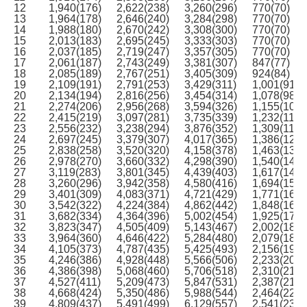
12
1,940(176)
2,622(238)
3,260(296)
770(70)
13
1,964(178)
2,646(240)
3,284(298)
770(70)
14
1,988(180)
2,670(242)
3,308(300)
770(70)
15
2,013(183)
2,695(245)
3,333(303)
770(70)
16
2,037(185)
2,719(247)
3,357(305)
770(70)
17
2,061(187)
2,743(249)
3,381(307)
847(77)
18
2,085(189)
2,767(251)
3,405(309)
924(84)
19
2,109(191)
2,791(253)
3,429(311)
1,001(91)
20
2,134(194)
2,816(256)
3,454(314)
1,078(98)
21
2,274(206)
2,956(268)
3,594(326)
1,155(105)
22
2,415(219)
3,097(281)
3,735(339)
1,232(112)
23
2,556(232)
3,238(294)
3,876(352)
1,309(119)
24
2,697(245)
3,379(307)
4,017(365)
1,386(126)
25
2,838(258)
3,520(320)
4,158(378)
1,463(133)
26
2,978(270)
3,660(332)
4,298(390)
1,540(140)
27
3,119(283)
3,801(345)
4,439(403)
1,617(147)
28
3,260(296)
3,942(358)
4,580(416)
1,694(154)
29
3,401(309)
4,083(371)
4,721(429)
1,771(161)
30
3,542(322)
4,224(384)
4,862(442)
1,848(168)
31
3,682(334)
4,364(396)
5,002(454)
1,925(175)
32
3,823(347)
4,505(409)
5,143(467)
2,002(182)
33
3,964(360)
4,646(422)
5,284(480)
2,079(189)
34
4,105(373)
4,787(435)
5,425(493)
2,156(196)
35
4,246(386)
4,928(448)
5,566(506)
2,233(203)
36
4,386(398)
5,068(460)
5,706(518)
2,310(210)
37
4,527(411)
5,209(473)
5,847(531)
2,387(217)
38
4,668(424)
5,350(486)
5,988(544)
2,464(224)
39
4,809(437)
5,491(499)
6,129(557)
2,541(231)