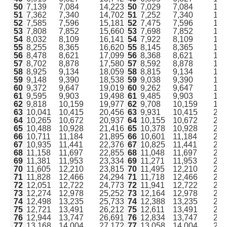
50
7,139
7,084
14,223
50
7,029
7,084
14,
51
7,362
7,340
14,702
51
7,252
7,340
14,
52
7,585
7,596
15,181
52
7,475
7,596
15,
53
7,808
7,852
15,660
53
7,698
7,852
15,
54
8,032
8,109
16,141
54
7,922
8,109
16,
55
8,255
8,365
16,620
55
8,145
8,365
16,
56
8,478
8,621
17,099
56
8,368
8,621
16,
57
8,702
8,878
17,580
57
8,592
8,878
17,
58
8,925
9,134
18,059
58
8,815
9,134
17,
59
9,148
9,390
18,538
59
9,038
9,390
18,
60
9,372
9,647
19,019
60
9,262
9,647
18,
61
9,595
9,903
19,498
61
9,485
9,903
19,
62
9,818
10,159
19,977
62
9,708
10,159
19,
63
10,041
10,415
20,456
63
9,931
10,415
20,
64
10,265
10,672
20,937
64
10,155
10,672
20,
65
10,488
10,928
21,416
65
10,378
10,928
21,
66
10,711
11,184
21,895
66
10,601
11,184
21,
67
10,935
11,441
22,376
67
10,825
11,441
22,
68
11,158
11,697
22,855
68
11,048
11,697
22,
69
11,381
11,953
23,334
69
11,271
11,953
23,
70
11,605
12,210
23,815
70
11,495
12,210
23,
71
11,828
12,466
24,294
71
11,718
12,466
24,
72
12,051
12,722
24,773
72
11,941
12,722
24,
73
12,274
12,978
25,252
73
12,164
12,978
25,
74
12,498
13,235
25,733
74
12,388
13,235
25,
75
12,721
13,491
26,212
75
12,611
13,491
26,
76
12,944
13,747
26,691
76
12,834
13,747
26,
77
13,168
14,004
27,172
77
13,058
14,004
27,