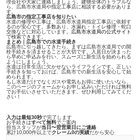
理会社や大家
に連絡しましょう。建物全体のトラブルな
ら、広島市水道局や指定工事店に相談する必要がありま
す。
広島市の指定工事店を知りたい
水道の修理や工事は、
広島市水道局指定工事店
に依頼す
るのが安心です。多数あり、水漏れ・トイレ修理・蛇口
交換などに対応しています。
広島市水道局の公式サイト
で検索できます。
まとめ｜広島市での水道手続き
広島市に引っ越してきたら、まずは
広島市水道局での開
栓手続き
を済ませることが大切です。入居日が決まった
ら早めに申込みを行い、スムーズに新生活を始められる
ようにしましょう。
水道は日常生活に欠かせないライフラインです。正しい
手続きを知っておけば、広島市での新生活を安心して始
められます。
もし水道だけでなくガスや電気もお得に使いたいなら、
このページのフォームから
お申し込みいただければ無料
でお手伝い
させていただきます。ぜひ利用してみてくだ
さい！
入力は最短30秒
で完了します
お手続きは
すべて無料
でご案内
担当スタッフが
当日〜翌営業日にご連絡
累計10,000件以上で
クレーム0の実績
だから安心