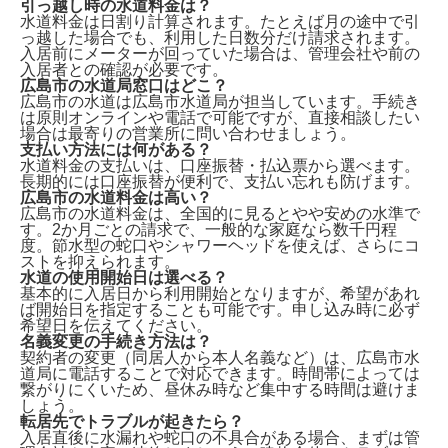
引っ越し時の水道料金は？
水道料金は
日割り計算
されます。たとえば月の途中で引
っ越した場合でも、利用した日数分だけ請求されます。
入居前にメーターが回っていた場合は、管理会社や前の
入居者との確認が必要です。
広島市の水道局窓口はどこ？
広島市の水道は
広島市水道局
が担当しています。手続き
は原則オンラインや電話で可能ですが、直接相談したい
場合は最寄りの営業所に問い合わせましょう。
支払い方法には何がある？
水道料金の支払いは、
口座振替・払込票
から選べます。
長期的には口座振替が便利で、支払い忘れも防げます。
広島市の水道料金は高い？
広島市の水道料金は、全国的に見ると
やや安め
の水準で
す。2か月ごとの請求で、一般的な家庭なら数千円程
度。節水型の蛇口やシャワーヘッドを使えば、さらにコ
ストを抑えられます。
水道の使用開始日は選べる？
基本的に入居日から利用開始となりますが、希望があれ
ば
開始日を指定
することも可能です。申し込み時に必ず
希望日を伝えてください。
名義変更の手続き方法は？
契約者の変更（同居人から本人名義など）は、
広島市水
道局に電話
することで対応できます。時間帯によっては
繋がりにくいため、昼休み時など集中する時間は避けま
しょう。
転居先でトラブルが起きたら？
入居直後に水漏れや蛇口の不具合がある場合、まずは
管