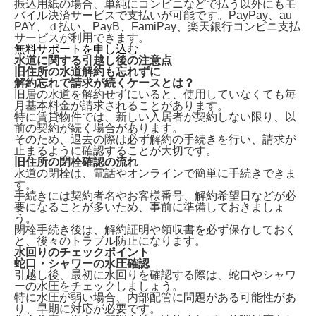
振込用紙の場合、単純にコンビニなどで払う以外にもモ
バイル決済サービスで支払いが可能です。PayPay、au
PAY、ｄ払い、PayB、FamiPay、楽天銀行コンビニ支払
サービスが利用できます。
無料サポートを申し込む
水道に関する引越し後の注意点
旧住所の水道解約も忘れずに
解約忘れで請求が続くケースとは？
旧居の水道を解約せずにいる
と、使用していなくても毎
月基本料金が請求されることがあります。
特に賃貸物件では、新しい入居者が契約しない限り、以
前の契約が続く場合があります。
そのため、退去の際は必ず解約の手続きを行い、請求が
止まるように確認することが大切です。
旧住所の閉栓確認の流れ
水道の閉栓は、
電話やオンラインで簡単に手続きできま
す。
手続きには契約者名やお客様番号、解約希望日などが必
要になることが多いため、事前に準備しておきましょ
う。
閉栓手続き後は、解約証明や領収書を必ず保存しておく
と、後々のトラブル防止になります。
水回りのチェックポイント
蛇口・シャワーの水圧確認
引越し後、最初に水回りを確認する際は、
蛇口やシャワ
ーの水圧をチェックしましょう。
特に水圧が弱い場合、内部配管に問題がある可能性があ
り、早期に対応が必要です。