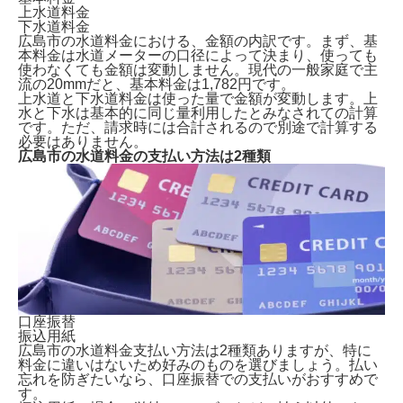
上水道料金
下水道料金
広島市の水道料金における、金額の内訳です。まず、基
本料金は水道メーターの口径によって決まり、使っても
使わなくても金額は変動しません。現代の
一般家庭で主
流の20mmだと、基本料金は1,782円
です。
上水道と下水道料金は使った量で金額が変動します。上
水と下水は基本的に同じ量利用したとみなされての計算
です。ただ、請求時には合計されるので別途で計算する
必要はありません。
広島市の水道料金の支払い方法は2種類
口座振替
振込用紙
広島市の水道料金支払い方法は2種類ありますが、特に
料金に違いはないため好みのものを選びましょう。払い
忘れを防ぎたいなら、口座振替での支払いがおすすめで
す。