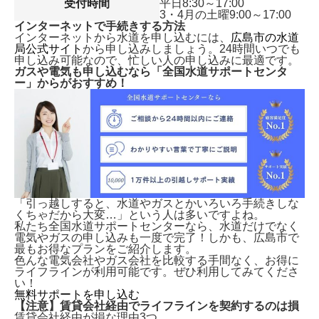
受付時間
平日8:30～17:00
3・4月の土曜9:00～17:00
インターネットで手続きする方法
インターネットから水道を申し込むには、
広島市の水道
局公式サイト
から申し込みしましょう。24時間いつでも
申し込み可能なので、忙しい人の申し込みに最適です。
ガスや電気も申し込むなら「全国水道サポートセンタ
ー」からがおすすめ！
「引っ越しすると、水道やガスとかいろいろ手続きしな
くちゃだから大変…」という人は多いですよね。
私たち全国水道サポートセンターなら、水道だけでなく
電気やガスの申し込みも一度で完了！しかも、
広島市で
最もお得なプランをご紹介します。
色んな電気会社やガス会社を比較する手間なく、お得に
ライフラインが利用可能です。ぜひ利用してみてくださ
い！
無料サポートを申し込む
【注意】賃貸会社経由でライフラインを契約するのは損
賃貸会社経由が損な理由3つ