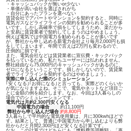
・キャッシュバックが無いor少ない
・単価が高い会社を選ばされがち
・自分にあったプランを選べない
賃貸会社でアパートやマンションを契約すると、同時に
電気ガスなどライフラインの契約を勧められることが多
いです。しかし
高確率で損をしてしまう
ため、楽だから
と安易に賃貸業者で契約してしまうのはやめましょう。
例えば電気では中国電力を勧められることが多いです
が、弊社から申し込める新電力会社より毎月2,000円も損
をしてしまいます。年間で言えば2万円も変わるので、
圧倒的に損です。
また、電気会社などは賃貸業者に宣伝費・キックバック
を払っているため、私たちユーザーには払われません。
弊社経由なら75,000円のキャッシュバックがあるのに、
ゼロになるということです。損しかしないので、賃貸業
者でライフラインを契約するのはやめましょう。
実際に申し込んだ際のシミュレーション
｢安くなる｣｢お得になる｣と言っても、実際どのくらいか
が気になりますよね。そこで、電気やネットなど項目ご
とに金額の例を紹介します。なお、今回は3人暮らしの
場合でのシミュレーションです。
電気代は月約2,300円安くなる
中国電力の場合
約11,100円
弊社から申し込んだ場合
約8,800円
3人暮らしで平均的な電気使用量は、月に300kwhほどで
す。結果として、普通に中国電力から申し込むよりも
弊
社からだと月間2,300円ほど安くなる計算です。
なお、この計算ではどちらにも「燃料費等調整額」「再