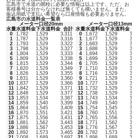
広島市で水道の開栓に必要な情報は以上です。ただ、
お
客様番号は分からなければ無くても構いません。
また、
振込用紙で支払い希望なら口座情報も必要ありません。
広島市の水道料金一覧表
メーター口径20mm
メーター口径13mm
水量
水道料金
下水道料金
合計
水量
水道料金
下水道料金
合
0
1,782
1,529
3,311
0
1,672
1,529
3,2
1
1,787
1,529
3,316
1
1,677
1,529
3,2
2
1,793
1,529
3,322
2
1,683
1,529
3,2
3
1,798
1,529
3,327
3
1,688
1,529
3,2
4
1,804
1,529
3,333
4
1,694
1,529
3,2
5
1,809
1,529
3,338
5
1,699
1,529
3,2
6
1,815
1,529
3,344
6
1,705
1,529
3,2
7
1,820
1,529
3,349
7
1,710
1,529
3,2
8
1,826
1,529
3,355
8
1,716
1,529
3,2
9
1,831
1,529
3,360
9
1,721
1,529
3,2
10
1,837
1,529
3,366
10
1,727
1,529
3,2
11
1,842
1,529
3,371
11
1,732
1,529
3,2
12
1,848
1,529
3,377
12
1,738
1,529
3,2
13
1,853
1,534
3,387
13
1,743
1,534
3,2
14
1,859
1,540
3,399
14
1,749
1,540
3,2
15
1,864
1,545
3,409
15
1,754
1,545
3,2
16
1,870
1,551
3,421
16
1,760
1,551
3,3
17
1,875
1,556
3,431
17
1,765
1,556
3,3
18
1,881
1,562
3,443
18
1,771
1,562
3,3
19
1,886
1,567
3,453
19
1,776
1,567
3,3
20
1,892
1,573
3,465
20
1,782
1,573
3,3
21
2,008
1,689
3,697
21
1,898
1,689
3,5