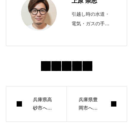
上原 崇志
引越し時の水道・
電気・ガスの手続
きを10年以上サポ
ート。 自治体の申
請窓口や必要書類
の最新動向を追
い、初めてでも迷
わない導線づくり
を心がけていま
兵庫県高
す。 週末はランニ
兵庫県豊
砂市へ引
岡市へ引
ングとコーヒー焙
っ越しす
っ越しす
煎が趣味。
る際の水
る際の水
道手続き
道手続き