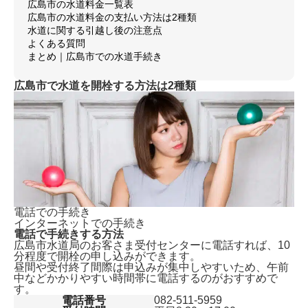
広島市の水道料金一覧表
広島市の水道料金の支払い方法は2種類
水道に関する引越し後の注意点
よくある質問
まとめ｜広島市での水道手続き
広島市で水道を開栓する方法は2種類
電話での手続き
インターネットでの手続き
電話で手続きする方法
広島市水道局のお客さま受付センターに電話すれば、
10
分程度で開栓の申し込みができます。
昼間や受付終了間際は申込みが集中しやすいため、午前
中などかかりやすい時間帯に電話するのがおすすめで
す。
電話番号
082-511-5959