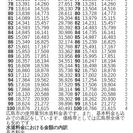
78
13,391
14,260
27,651
78
13,281
14,260
27,
79
13,614
14,516
28,130
79
13,504
14,516
28,
80
13,838
14,773
28,611
80
13,728
14,773
28,
81
14,089
15,115
29,204
81
13,979
15,115
29,
82
14,341
15,457
29,798
82
14,231
15,457
29,
83
14,593
15,799
30,392
83
14,483
15,799
30,
84
14,845
16,141
30,986
84
14,735
16,141
30,
85
15,097
16,483
31,580
85
14,987
16,483
31,
86
15,349
16,825
32,174
86
15,239
16,825
32,
87
15,601
17,167
32,768
87
15,491
17,167
32,
88
15,853
17,509
33,362
88
15,743
17,509
33,
89
16,105
17,851
33,956
89
15,995
17,851
33,
広島市で水道を開栓する方法は2種類
90
16,357
18,194
34,551
90
16,247
18,194
34,
ガスや電気も申し込むなら「全国水道サポートセンタ
91
16,608
18,536
35,144
91
16,498
18,536
35,
ー」からがおすすめ！
92
16,860
18,878
35,738
92
16,750
18,878
35,
広島市で水道手続きに必要な情報
93
17,112
19,220
36,332
93
17,002
19,220
36,
94
17,364
19,562
36,926
94
17,254
19,562
36,
広島市の水道料金一覧表
95
17,616
19,904
37,520
95
17,506
19,904
37,
広島市の水道料金の支払い方法は2種類
96
17,868
20,246
38,114
96
17,758
20,246
38,
水道に関する引越し後の注意点
97
18,120
20,588
38,708
97
18,010
20,588
38,
よくある質問
98
18,372
20,930
39,302
98
18,262
20,930
39,
まとめ｜広島市での水道手続き
99
18,624
21,272
39,896
99
18,514
21,272
39,
100
18,876
21,615
40,491
100
18,766
21,615
40,
広島市の使用量別水道料金表です。また、基本料金も込
みでの表記をしています。価格帯としては広島県全体で
も安めです。
水道料金における金額の内訳
基本料金