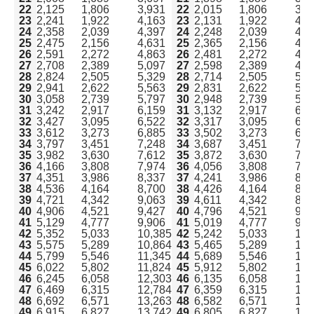
22
2,125
1,806
3,931
22
2,015
1,806
3,8
23
2,241
1,922
4,163
23
2,131
1,922
4,0
24
2,358
2,039
4,397
24
2,248
2,039
4,2
25
2,475
2,156
4,631
25
2,365
2,156
4,5
26
2,591
2,272
4,863
26
2,481
2,272
4,7
27
2,708
2,389
5,097
27
2,598
2,389
4,9
28
2,824
2,505
5,329
28
2,714
2,505
5,2
29
2,941
2,622
5,563
29
2,831
2,622
5,4
30
3,058
2,739
5,797
30
2,948
2,739
5,6
31
3,242
2,917
6,159
31
3,132
2,917
6,0
32
3,427
3,095
6,522
32
3,317
3,095
6,4
33
3,612
3,273
6,885
33
3,502
3,273
6,7
34
3,797
3,451
7,248
34
3,687
3,451
7,1
35
3,982
3,630
7,612
35
3,872
3,630
7,5
36
4,166
3,808
7,974
36
4,056
3,808
7,8
37
4,351
3,986
8,337
37
4,241
3,986
8,2
38
4,536
4,164
8,700
38
4,426
4,164
8,5
39
4,721
4,342
9,063
39
4,611
4,342
8,9
40
4,906
4,521
9,427
40
4,796
4,521
9,3
41
5,129
4,777
9,906
41
5,019
4,777
9,7
42
5,352
5,033
10,385
42
5,242
5,033
10,
43
5,575
5,289
10,864
43
5,465
5,289
10,
44
5,799
5,546
11,345
44
5,689
5,546
11,
45
6,022
5,802
11,824
45
5,912
5,802
11,
46
6,245
6,058
12,303
46
6,135
6,058
12,
47
6,469
6,315
12,784
47
6,359
6,315
12,
48
6,692
6,571
13,263
48
6,582
6,571
13,
49
6,915
6,827
13,742
49
6,805
6,827
13,