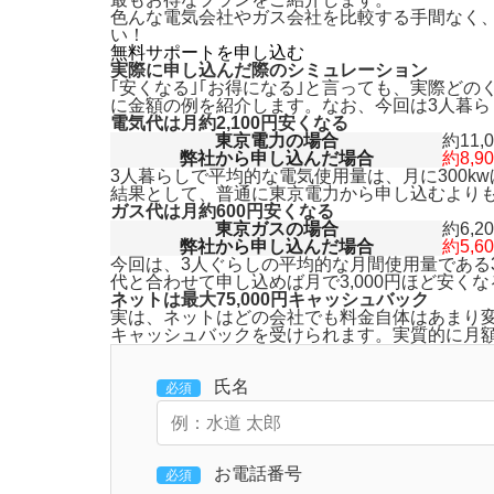
色んな電気会社やガス会社を比較する手間なく
い！
無料サポートを申し込む
実際に申し込んだ際のシミュレーション
｢安くなる｣｢お得になる｣と言っても、実際ど
に金額の例を紹介します。なお、今回は3人暮
電気代は月約2,100円安くなる
東京電力の場合
約11,
弊社から申し込んだ場合
約8,9
3人暮らしで平均的な電気使用量は、月に300k
結果として、普通に東京電力から申し込むより
ガス代は月約600円安くなる
東京ガスの場合
約6,2
弊社から申し込んだ場合
約5,6
今回は、3人ぐらしの平均的な月間使用量である
代と合わせて申し込めば月で3,000円ほど安くな
ネットは最大75,000円キャッシュバック
実は、ネットはどの会社でも料金自体はあまり
キャッシュバックを受けられます。
実質的に月
氏名
必須
お電話番号
必須