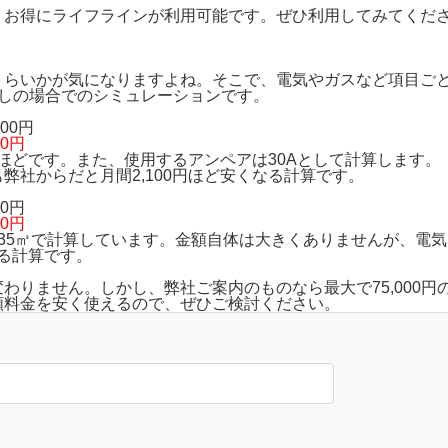
、お得にライフラインが利用可能です。ぜひ利用してみてくだ
のくらいかが気になりますよね。そこで、電気やガスなど項目ご
らしの場合でのシミュレーションです。
000円
00円
wほどです。また、使用するアンペアは30Aとして計算します。
も
弊社からだと月間2,100円ほど安くなる計算です。
00円
00円
35㎥で計算しています。金額自体は大きくありませんが、
電気
る
計算です。
変わりません。しかし、弊社ご案内のものなら
最大で75,000円
額料金を安く使えるので、ぜひご検討ください。