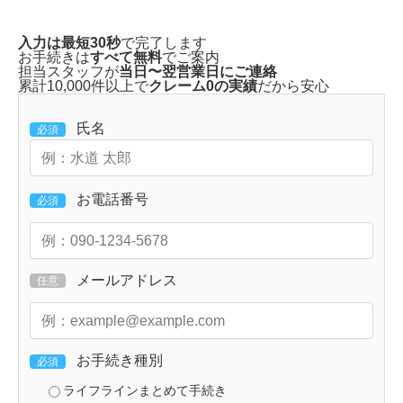
入力は最短30秒
で完了します
お手続きは
すべて無料
でご案内
担当スタッフが
当日〜翌営業日にご連絡
累計10,000件以上で
クレーム0の実績
だから安心
氏名
必須
お電話番号
必須
メールアドレス
任意
お手続き種別
必須
ライフラインまとめて手続き