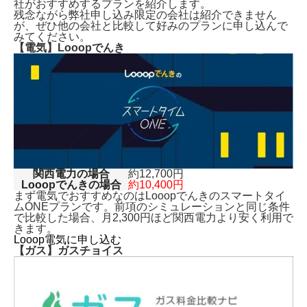
社がおすすめするプランを紹介します。
残念ながら弊社申し込み限定の会社は紹介できません
が、ぜひ他の会社と比較して好みのプランに申し込んで
みてください。
【電気】Looopでんき
関西電力の場合
約12,700円
Looopでんきの場合
約10,400円
まず電気でおすすめなのはLooopでんきのスマートタイ
ムONEプランです。前項のシミュレーションと同じ条件
で比較した場合、月2,300円ほど関西電力より安く利用で
きます。
Looop電気に申し込む
【ガス】ガスチョイス