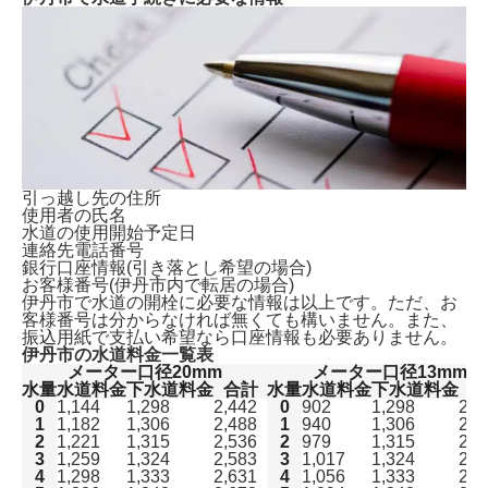
引っ越し先の住所
使用者の氏名
水道の使用開始予定日
連絡先電話番号
銀行口座情報(引き落とし希望の場合)
お客様番号(伊丹市内で転居の場合)
伊丹市で水道の開栓に必要な情報は以上です。ただ、
お
客様番号は分からなければ無くても構いません。
また、
振込用紙で支払い希望なら口座情報も必要ありません。
伊丹市の水道料金一覧表
メーター口径20mm
メーター口径13mm
水量
水道料金
下水道料金
合計
水量
水道料金
下水道料金
合
0
1,144
1,298
2,442
0
902
1,298
2,2
1
1,182
1,306
2,488
1
940
1,306
2,2
2
1,221
1,315
2,536
2
979
1,315
2,2
3
1,259
1,324
2,583
3
1,017
1,324
2,3
4
1,298
1,333
2,631
4
1,056
1,333
2,3