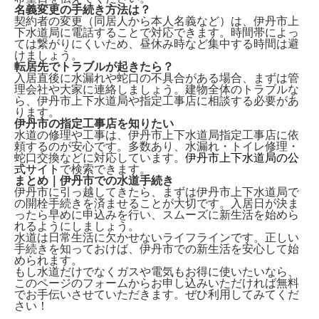
名義変更の手続き方法は？
契約者の変更（同居人から本人名義など）は、
伊丹市上
下水道局に電話
することで対応できます。時間帯によっ
ては繋がりにくいため、昼休み時など集中する時間は避
けましょう。
転居先でトラブルが起きたら？
入居直後に水漏れや蛇口の不具合がある場合、まずは
管
理会社や大家
に連絡しましょう。建物全体のトラブルな
ら、伊丹市上下水道局や指定工事店に相談する必要があ
ります。
伊丹市の指定工事店を知りたい
水道の修理や工事は、
伊丹市上下水道局指定工事店
に依
頼するのが安心です。多数あり、水漏れ・トイレ修理・
蛇口交換などに対応しています。
伊丹市上下水道局の公
式サイト
で検索できます。
まとめ｜伊丹市での水道手続き
伊丹市に引っ越してきたら、まずは
伊丹市上下水道局で
の開栓手続き
を済ませることが大切です。入居日が決ま
ったら早めに申込みを行い、スムーズに新生活を始めら
れるようにしましょう。
水道は日常生活に欠かせないライフラインです。正しい
手続きを知っておけば、伊丹市での新生活を安心して始
められます。
もし水道だけでなくガスや電気もお得に使いたいなら、
このページのフォームから
お申し込みいただければ無料
でお手伝い
させていただきます。ぜひ利用してみてくだ
さい！