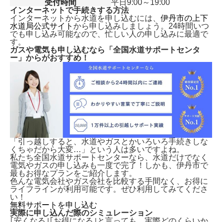
受付時間
平日9:00～19:00
インターネットで手続きする方法
インターネットから水道を申し込むには、
伊丹市の上下
水道局公式サイト
から申し込みしましょう。24時間いつ
でも申し込み可能なので、忙しい人の申し込みに最適で
す。
ガスや電気も申し込むなら「全国水道サポートセンタ
ー」からがおすすめ！
「引っ越しすると、水道やガスとかいろいろ手続きしな
くちゃだから大変…」という人は多いですよね。
私たち全国水道サポートセンターなら、水道だけでなく
電気やガスの申し込みも一度で完了！しかも、
伊丹市で
最もお得なプランをご紹介します。
色んな電気会社やガス会社を比較する手間なく、お得に
ライフラインが利用可能です。ぜひ利用してみてくださ
い！
無料サポートを申し込む
実際に申し込んだ際のシミュレーション
｢安くなる｣｢お得になる｣と言っても、実際どのくらいか