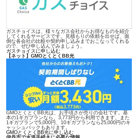
ガスチョイスは、様々なガス会社からお得なものを紹介
してくれるサービスです。見積もりの依頼を出せば、面
倒な各会社の比較や契約申し込みまでおこなってくれる
ので、ぜひ申し込んでみましょう。
ガスチョイスに申し込む
【ネット】GMOとくとくBB光
GMOとくとくBB光は、お手頃さが売りの会社です。基
本の1ギガプランなら、3,773円から利用できます。また
1ギガプランで5,000円、10ギガプランなら25,000円のキ
ャッシュバックもあります。
GMOとくとくBB光に申し込む
伊丹市で水道手続きに必要な情報