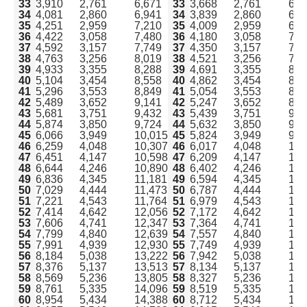
33
3,910
2,761
6,671
33
3,668
2,761
6,4
34
4,081
2,860
6,941
34
3,839
2,860
6,6
35
4,251
2,959
7,210
35
4,009
2,959
6,9
36
4,422
3,058
7,480
36
4,180
3,058
7,2
37
4,592
3,157
7,749
37
4,350
3,157
7,5
38
4,763
3,256
8,019
38
4,521
3,256
7,7
39
4,933
3,355
8,288
39
4,691
3,355
8,0
40
5,104
3,454
8,558
40
4,862
3,454
8,3
41
5,296
3,553
8,849
41
5,054
3,553
8,6
42
5,489
3,652
9,141
42
5,247
3,652
8,8
43
5,681
3,751
9,432
43
5,439
3,751
9,1
44
5,874
3,850
9,724
44
5,632
3,850
9,4
45
6,066
3,949
10,015
45
5,824
3,949
9,7
46
6,259
4,048
10,307
46
6,017
4,048
10,
47
6,451
4,147
10,598
47
6,209
4,147
10,
48
6,644
4,246
10,890
48
6,402
4,246
10,
49
6,836
4,345
11,181
49
6,594
4,345
10,
50
7,029
4,444
11,473
50
6,787
4,444
11,
51
7,221
4,543
11,764
51
6,979
4,543
11,
52
7,414
4,642
12,056
52
7,172
4,642
11,
53
7,606
4,741
12,347
53
7,364
4,741
12,
54
7,799
4,840
12,639
54
7,557
4,840
12,
55
7,991
4,939
12,930
55
7,749
4,939
12,
56
8,184
5,038
13,222
56
7,942
5,038
12,
57
8,376
5,137
13,513
57
8,134
5,137
13,
58
8,569
5,236
13,805
58
8,327
5,236
13,
59
8,761
5,335
14,096
59
8,519
5,335
13,
60
8,954
5,434
14,388
60
8,712
5,434
14,