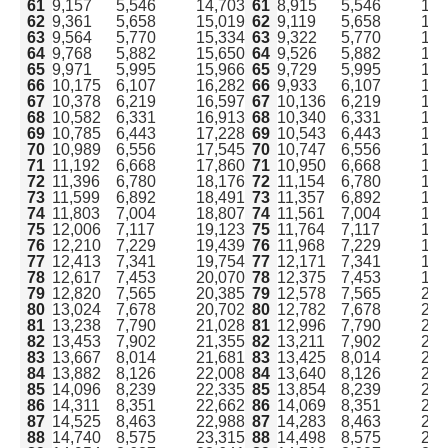
61
9,157
5,546
14,703
61
8,915
5,546
14,
62
9,361
5,658
15,019
62
9,119
5,658
14,
63
9,564
5,770
15,334
63
9,322
5,770
15,
64
9,768
5,882
15,650
64
9,526
5,882
15,
65
9,971
5,995
15,966
65
9,729
5,995
15,
66
10,175
6,107
16,282
66
9,933
6,107
16,
67
10,378
6,219
16,597
67
10,136
6,219
16,
68
10,582
6,331
16,913
68
10,340
6,331
16,
69
10,785
6,443
17,228
69
10,543
6,443
16,
70
10,989
6,556
17,545
70
10,747
6,556
17,
71
11,192
6,668
17,860
71
10,950
6,668
17,
72
11,396
6,780
18,176
72
11,154
6,780
17,
73
11,599
6,892
18,491
73
11,357
6,892
18,
74
11,803
7,004
18,807
74
11,561
7,004
18,
75
12,006
7,117
19,123
75
11,764
7,117
18,
76
12,210
7,229
19,439
76
11,968
7,229
19,
伊丹市で水道を開栓する方法は2種類
77
12,413
7,341
19,754
77
12,171
7,341
19,
ガスや電気も申し込むなら「全国水道サポートセンタ
78
12,617
7,453
20,070
78
12,375
7,453
19,
ー」からがおすすめ！
79
12,820
7,565
20,385
79
12,578
7,565
20,
80
13,024
7,678
20,702
80
12,782
7,678
20,
伊丹市で水道手続きに必要な情報
81
13,238
7,790
21,028
81
12,996
7,790
20,
伊丹市の水道料金一覧表
82
13,453
7,902
21,355
82
13,211
7,902
21,
伊丹市の水道料金の支払い方法は2種類
83
13,667
8,014
21,681
83
13,425
8,014
21,
水道に関する引越し後の注意点
84
13,882
8,126
22,008
84
13,640
8,126
21,
よくある質問
85
14,096
8,239
22,335
85
13,854
8,239
22,
86
14,311
8,351
22,662
86
14,069
8,351
22,
まとめ｜伊丹市での水道手続き
87
14,525
8,463
22,988
87
14,283
8,463
22,
88
14,740
8,575
23,315
88
14,498
8,575
23,