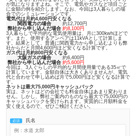
が気になりますよね。そこで、電気やガスなど項目ごと
に金額の例を紹介します。なお、今回は3人暮らしの場
合でのシミュレーションです。
電気代は月約4,600円安くなる
関西電力の場合
約12,700円
弊社から申し込んだ場合
約8,100円
3人暮らしで平均的な電気使用量は、月に300kwhほどで
す。また、使用するアンペアは11kVAとして計算しま
す。結果として、普通に関西電力から申し込むよりも
弊
社からだと月間4,600円ほど安くなる計算です。
ガス代は月約800円安くなる
大阪ガスの場合
約6,400円
弊社から申し込んだ場合
約5,600円
今回は、3人ぐらしの平均的な月間使用量である35㎥で
計算しています。金額自体は大きくありませんが、
電気
代と合わせて申し込めば月で5,000円ほど安くなる
計算で
す。
ネットは最大75,000円キャッシュバック
実は、ネットはどの会社でも料金自体はあまり変わりま
せん。しかし、弊社ご案内のものなら
最大で75,000円の
キャッシュバックを受けられます。
実質的に月額料金を
安く使えるので、ぜひご検討ください。
氏名
必須