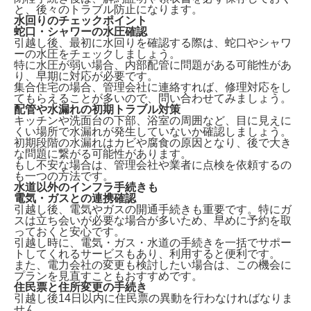
と、後々のトラブル防止になります。
水回りのチェックポイント
蛇口・シャワーの水圧確認
引越し後、最初に水回りを確認する際は、
蛇口やシャワ
ーの水圧をチェックしましょう。
特に水圧が弱い場合、内部配管に問題がある可能性があ
り、早期に対応が必要です。
集合住宅の場合、管理会社に連絡すれば、修理対応をし
てもらえることが多いので、問い合わせてみましょう。
配管や水漏れの初期トラブル対策
キッチンや洗面台の下部、浴室の周囲など、
目に見えに
くい場所で水漏れが発生していないか確認
しましょう。
初期段階の水漏れはカビや腐食の原因となり、後で大き
な問題に繋がる可能性があります。
もし不安な場合は、管理会社や業者に点検を依頼するの
も一つの方法です。
水道以外のインフラ手続きも
電気・ガスとの連携確認
引越し後、電気やガスの開通手続きも重要です。特に
ガ
スは立ち会いが必要な場合が多い
ため、早めに予約を取
っておくと安心です。
引越し時に、電気・ガス・水道の手続きを一括でサポー
トしてくれるサービスもあり、利用すると便利です。
また、電力会社の変更も検討したい場合は、この機会に
プランを見直すこともおすすめです。
住民票と住所変更の手続き
引越し後14日以内に住民票の異動
を行わなければなりま
せん。