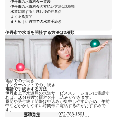
伊丹市の水道料金一覧表
伊丹市の水道料金の支払い方法は2種類
水道に関する引越し後の注意点
よくある質問
まとめ｜伊丹市での水道手続き
伊丹市で水道を開栓する方法は2種類
電話での手続き
インターネットでの手続き
電話で手続きする方法
伊丹市上下水道局の水道サービスステーションに電話す
れば、
10分程度で開栓の申し込みができます。
昼間や受付終了間際は申込みが集中しやすいため、午前
中などかかりやすい時間帯に電話するのがおすすめで
す。
電話番号
072-783-1601