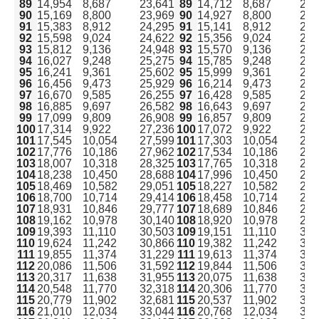
89
14,954
8,687
23,641
89
14,712
8,687
23,
90
15,169
8,800
23,969
90
14,927
8,800
23,
91
15,383
8,912
24,295
91
15,141
8,912
24,
92
15,598
9,024
24,622
92
15,356
9,024
24,
93
15,812
9,136
24,948
93
15,570
9,136
24,
94
16,027
9,248
25,275
94
15,785
9,248
25,
95
16,241
9,361
25,602
95
15,999
9,361
25,
96
16,456
9,473
25,929
96
16,214
9,473
25,
97
16,670
9,585
26,255
97
16,428
9,585
26,
98
16,885
9,697
26,582
98
16,643
9,697
26,
99
17,099
9,809
26,908
99
16,857
9,809
26,
100
17,314
9,922
27,236
100
17,072
9,922
26,
101
17,545
10,054
27,599
101
17,303
10,054
27,
102
17,776
10,186
27,962
102
17,534
10,186
27,
103
18,007
10,318
28,325
103
17,765
10,318
28,
104
18,238
10,450
28,688
104
17,996
10,450
28,
105
18,469
10,582
29,051
105
18,227
10,582
28,
106
18,700
10,714
29,414
106
18,458
10,714
29,
107
18,931
10,846
29,777
107
18,689
10,846
29,
108
19,162
10,978
30,140
108
18,920
10,978
29,
109
19,393
11,110
30,503
109
19,151
11,110
30,
110
19,624
11,242
30,866
110
19,382
11,242
30,
111
19,855
11,374
31,229
111
19,613
11,374
30,
112
20,086
11,506
31,592
112
19,844
11,506
31,
113
20,317
11,638
31,955
113
20,075
11,638
31,
114
20,548
11,770
32,318
114
20,306
11,770
32,
115
20,779
11,902
32,681
115
20,537
11,902
32,
116
21,010
12,034
33,044
116
20,768
12,034
32,