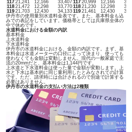
117
21,241
12,166
33,407
117
20,999
12,166
33,
118
21,472
12,298
33,770
118
21,230
12,298
33,
119
21,703
12,430
34,133
119
21,461
12,430
33,
伊丹市の使用量別水道料金表です。また、基本料金も込
みでの表記をしています。価格帯としては兵庫県全体の
中で休めです。
水道料金における金額の内訳
基本料金
上水道料金
下水道料金
伊丹市の水道料金における、金額の内訳です。まず、基
本料金は水道メーターの口径によって決まり、使っても
使わなくても金額は変動しません。現代の
一般家庭で主
流の20mmだと、基本料金は1,144円
です。
上水道と下水道料金は使った量で金額が変動します。上
水と下水は基本的に同じ量利用したとみなされての計算
です。ただ、請求時には合計されるので別途で計算する
必要はありません。
伊丹市の水道料金の支払い方法は2種類