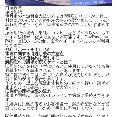
口座振替
振込用紙
伊丹市の水道料金支払い方法は3種類ありますが、特に
料金に違いはないため好みのものを選びましょう。払い
忘れを防ぎたいなら、口座振替での支払いがおすすめで
す。
振込用紙の場合、単純にコンビニなどで払う以外にもモ
バイル決済サービスで支払いが可能です。PayPay、au
PAY、ｄ払い、J-Coin、楽天ペイ、モバイルレジが利用
できます。
無料サポートを申し込む
水道に関する引越し後の注意点
旧住所の水道解約も忘れずに
解約忘れで請求が続くケースとは？
旧居の水道を解約せずにいる
と、使用していなくても毎
月基本料金が請求されることがあります。
特に賃貸物件では、新しい入居者が契約しない限り、以
前の契約が続く場合があります。
そのため、退去の際は必ず解約の手続きを行い、請求が
止まるように確認することが大切です。
旧住所の閉栓確認の流れ
水道の閉栓は、
電話やオンラインで簡単に手続きできま
す。
手続きには契約者名やお客様番号、解約希望日などが必
要になることが多いため、事前に準備しておきましょ
う。
閉栓手続き後は、解約証明や領収書を必ず保存しておく