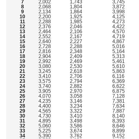
7
2,002
1,743
3,745
8
2,068
1,804
3,872
9
2,134
1,864
3,998
10
2,200
1,925
4,125
11
2,288
1,985
4,273
12
2,376
2,046
4,422
13
2,464
2,106
4,570
14
2,552
2,167
4,719
15
2,640
2,227
4,867
16
2,728
2,288
5,016
17
2,816
2,348
5,164
18
2,904
2,409
5,313
19
2,992
2,469
5,461
20
3,080
2,530
5,610
21
3,245
2,618
5,863
22
3,410
2,706
6,116
23
3,575
2,794
6,369
24
3,740
2,882
6,622
25
3,905
2,970
6,875
26
4,070
3,058
7,128
27
4,235
3,146
7,381
28
4,400
3,234
7,634
29
4,565
3,322
7,887
30
4,730
3,410
8,140
31
4,895
3,498
8,393
32
5,060
3,586
8,646
33
5,225
3,674
8,899
34
5,390
3,762
9,152