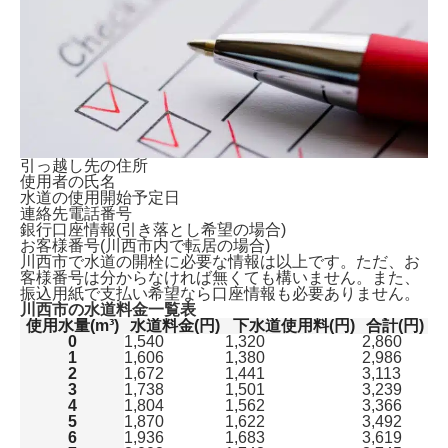
引っ越し先の住所
使用者の氏名
水道の使用開始予定日
連絡先電話番号
銀行口座情報(引き落とし希望の場合)
お客様番号(川西市内で転居の場合)
川西市で水道の開栓に必要な情報は以上です。ただ、
お
客様番号は分からなければ無くても構いません。
また、
振込用紙で支払い希望なら口座情報も必要ありません。
川西市の水道料金一覧表
使用水量(m³)
水道料金(円)
下水道使用料(円)
合計(円)
0
1,540
1,320
2,860
1
1,606
1,380
2,986
2
1,672
1,441
3,113
3
1,738
1,501
3,239
4
1,804
1,562
3,366
5
1,870
1,622
3,492
6
1,936
1,683
3,619