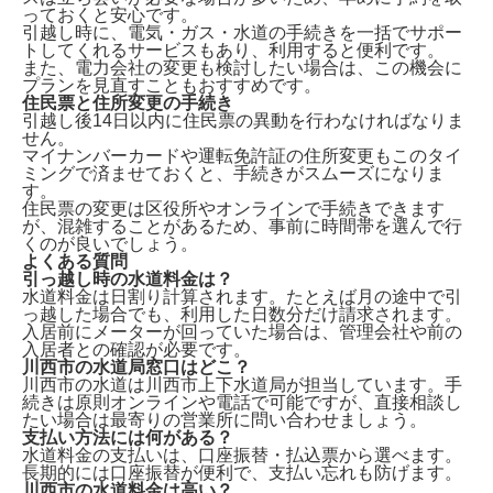
っておくと安心です。
引越し時に、電気・ガス・水道の手続きを一括でサポー
トしてくれるサービスもあり、利用すると便利です。
また、電力会社の変更も検討したい場合は、この機会に
プランを見直すこともおすすめです。
住民票と住所変更の手続き
引越し後14日以内に住民票の異動
を行わなければなりま
せん。
マイナンバーカードや運転免許証の住所変更もこのタイ
ミングで済ませておくと、手続きがスムーズになりま
す。
住民票の変更は区役所やオンラインで手続きできます
が、混雑することがあるため、事前に時間帯を選んで行
くのが良いでしょう。
よくある質問
引っ越し時の水道料金は？
水道料金は
日割り計算
されます。たとえば月の途中で引
っ越した場合でも、利用した日数分だけ請求されます。
入居前にメーターが回っていた場合は、管理会社や前の
入居者との確認が必要です。
川西市の水道局窓口はどこ？
川西市の水道は
川西市上下水道局
が担当しています。手
続きは原則オンラインや電話で可能ですが、直接相談し
たい場合は最寄りの営業所に問い合わせましょう。
支払い方法には何がある？
水道料金の支払いは、
口座振替・払込票
から選べます。
長期的には口座振替が便利で、支払い忘れも防げます。
川西市の水道料金は高い？