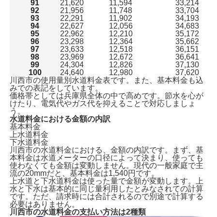
91
21,620
11,594
33,214
92
21,956
11,748
33,704
93
22,291
11,902
34,193
94
22,627
12,056
34,683
95
22,962
12,210
35,172
96
23,298
12,364
35,662
97
23,633
12,518
36,151
98
23,969
12,672
36,641
99
24,304
12,826
37,130
100
24,640
12,980
37,620
川西市の使用量別水道料金表です。また、基本料金も込
みでの表記をしています。
価格帯としては兵庫県全体の中で高めです。節水を心が
けたり、電気代やガス代を抑えることで対応しましょ
う。
水道料金における金額の内訳
基本料金
上水道料金
下水道料金
川西市の水道料金における、金額の内訳です。まず、基
本料金は水道メーターの口径によって決まり、使っても
使わなくても金額は変動しません。現代の
一般家庭で主
流の20mmだと、基本料金は1,540円
です。
上水道と下水道料金は使った量で金額が変動します。上
水と下水は基本的に同じ量利用したとみなされての計算
です。ただ、請求時には合計されるので別途で計算する
必要はありません。
川西市の水道料金の支払い方法は2種類