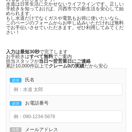
水道は日常生活に欠かせないライフラインです。正しい
手続きを知っておけば、川西市での新生活を安心して始
められます。
もし水道だけでなくガスや電気もお得に使いたいなら、
このページのフォームから
お申し込みいただければ無料
でお手伝い
させていただきます。ぜひ利用してみてくだ
さい！
入力は最短30秒
で完了します
お手続きは
すべて無料
でご案内
担当スタッフが
当日〜翌営業日にご連絡
累計10,000件以上で
クレーム0の実績
だから安心
氏名
必須
お電話番号
必須
メールアドレス
任意