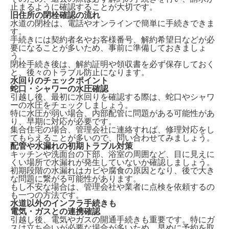
止まるように確認することが大切です。
旧住所の閉栓確認の流れ
水道の閉栓は、
電話やオンラインで簡単に手続きできま
す。
手続きには契約者名やお客様番号、解約希望日などが必
要になることが多いため、事前に準備しておきましょ
う。
閉栓手続き後は、解約証明や領収書を必ず保存しておく
と、後々のトラブル防止になります。
水回りのチェックポイント
蛇口・シャワーの水圧確認
引越し後、最初に水回りを確認する際は、
蛇口やシャワ
ーの水圧をチェックしましょう。
特に水圧が弱い場合、内部配管に問題がある可能性があ
り、早期に対応が必要です。
集合住宅の場合、管理会社に連絡すれば、修理対応をし
てもらえることが多いので、問い合わせてみましょう。
配管や水漏れの初期トラブル対策
キッチンや洗面台の下部、浴室の周囲など、
目に見えに
くい場所で水漏れが発生していないか確認
しましょう。
初期段階の水漏れはカビや腐食の原因となり、後で大き
な問題に繋がる可能性があります。
もし不安な場合は、管理会社や業者に点検を依頼するの
も一つの方法です。
水道以外のインフラ手続きも
電気・ガスとの連携確認
引越し後、電気やガスの開通手続きも重要です。特に
ガ
スは立ち会いが必要な場合が多い
ため、早めに予約を取