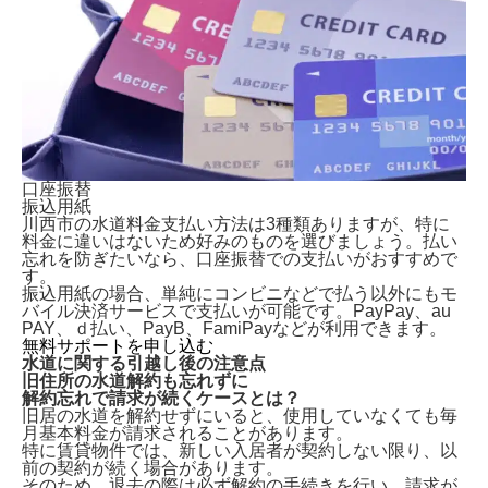
口座振替
振込用紙
川西市の水道料金支払い方法は3種類ありますが、特に
料金に違いはないため好みのものを選びましょう。払い
忘れを防ぎたいなら、口座振替での支払いがおすすめで
す。
振込用紙の場合、単純にコンビニなどで払う以外にもモ
バイル決済サービスで支払いが可能です。PayPay、au
PAY、ｄ払い、PayB、FamiPayなどが利用できます。
無料サポートを申し込む
水道に関する引越し後の注意点
旧住所の水道解約も忘れずに
解約忘れで請求が続くケースとは？
旧居の水道を解約せずにいる
と、使用していなくても毎
月基本料金が請求されることがあります。
特に賃貸物件では、新しい入居者が契約しない限り、以
前の契約が続く場合があります。
そのため、退去の際は必ず解約の手続きを行い、請求が