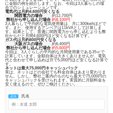
に金額の例を紹介します。なお、今回は3人暮らしの場
合でのシミュレーションです。
電気代は月約4,600円安くなる
関西電力の場合
約12,700円
弊社から申し込んだ場合
約8,100円
3人暮らしで平均的な電気使用量は、月に300kwhほどで
す。また、使用するアンペアは11kVAとして計算しま
す。結果として、普通に関西電力から申し込むよりも
弊
社からだと月間4,600円ほど安くなる計算です。
ガス代は月約800円安くなる
大阪ガスの場合
約6,400円
弊社から申し込んだ場合
約5,600円
今回は、3人ぐらしの平均的な月間使用量である35㎥で
計算しています。金額自体は大きくありませんが、
電気
代と合わせて申し込めば月で5,000円ほど安くなる
計算で
す。
ネットは最大75,000円キャッシュバック
実は、ネットはどの会社でも料金自体はあまり変わりま
せん。しかし、弊社ご案内のものなら
最大で75,000円の
キャッシュバックを受けられます。
実質的に月額料金を
安く使えるので、ぜひご検討ください。
氏名
必須