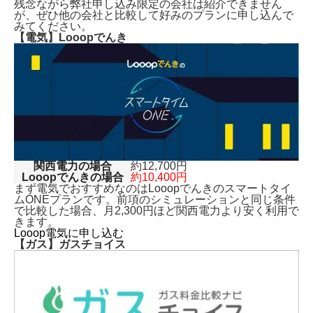
残念ながら弊社申し込み限定の会社は紹介できません
が、ぜひ他の会社と比較して好みのプランに申し込んで
みてください。
【電気】Looopでんき
関西電力の場合
約12,700円
Looopでんきの場合
約10,400円
まず電気でおすすめなのはLooopでんきのスマートタイ
ムONEプランです。前項のシミュレーションと同じ条件
で比較した場合、月2,300円ほど関西電力より安く利用で
きます。
Looop電気に申し込む
【ガス】ガスチョイス