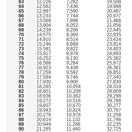
63
12,226
7,282
19,508
64
12,562
7,436
19,998
65
12,897
7,590
20,487
66
13,233
7,744
20,977
67
13,568
7,898
21,466
68
13,904
8,052
21,956
川西市で水道を開栓する方法は2種類
69
14,239
8,206
22,445
ガスや電気も申し込むなら「全国水道サポートセンタ
70
14,575
8,360
22,935
ー」からがおすすめ！
71
14,910
8,514
23,424
72
15,246
8,668
23,914
川西市で水道手続きに必要な情報
73
15,581
8,822
24,403
川西市の水道料金一覧表
74
15,917
8,976
24,893
川西市の水道料金の支払い方法は2種類
75
16,252
9,130
25,382
水道に関する引越し後の注意点
76
16,588
9,284
25,872
よくある質問
77
16,923
9,438
26,361
78
17,259
9,592
26,851
まとめ｜川西市での水道手続き
79
17,594
9,746
27,340
80
17,930
9,900
27,830
81
18,265
10,054
28,319
82
18,601
10,208
28,809
83
18,936
10,362
29,298
84
19,272
10,516
29,788
85
19,607
10,670
30,277
86
19,943
10,824
30,767
87
20,278
10,978
31,256
88
20,614
11,132
31,746
89
20,949
11,286
32,235
90
21,285
11,440
32,725