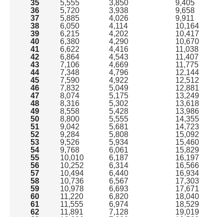
35
5,555
3,850
9,405
36
5,720
3,938
9,658
37
5,885
4,026
9,911
38
6,050
4,114
10,164
39
6,215
4,202
10,417
40
6,380
4,290
10,670
41
6,622
4,416
11,038
42
6,864
4,543
11,407
43
7,106
4,669
11,775
44
7,348
4,796
12,144
45
7,590
4,922
12,512
46
7,832
5,049
12,881
47
8,074
5,175
13,249
48
8,316
5,302
13,618
49
8,558
5,428
13,986
50
8,800
5,555
14,355
51
9,042
5,681
14,723
52
9,284
5,808
15,092
53
9,526
5,934
15,460
54
9,768
6,061
15,829
55
10,010
6,187
16,197
56
10,252
6,314
16,566
57
10,494
6,440
16,934
58
10,736
6,567
17,303
59
10,978
6,693
17,671
60
11,220
6,820
18,040
61
11,555
6,974
18,529
62
11,891
7,128
19,019