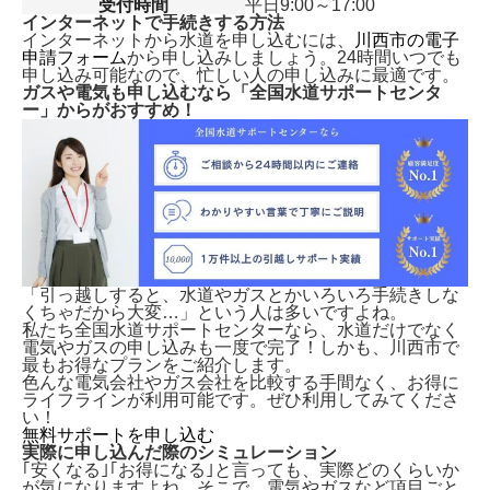
受付時間
平日9:00～17:00
インターネットで手続きする方法
インターネットから水道を申し込むには、
川西市の電子
申請フォーム
から申し込みしましょう。24時間いつでも
申し込み可能なので、忙しい人の申し込みに最適です。
ガスや電気も申し込むなら「全国水道サポートセンタ
ー」からがおすすめ！
「引っ越しすると、水道やガスとかいろいろ手続きしな
くちゃだから大変…」という人は多いですよね。
私たち全国水道サポートセンターなら、水道だけでなく
電気やガスの申し込みも一度で完了！しかも、
川西市で
最もお得なプランをご紹介します。
色んな電気会社やガス会社を比較する手間なく、お得に
ライフラインが利用可能です。ぜひ利用してみてくださ
い！
無料サポートを申し込む
実際に申し込んだ際のシミュレーション
｢安くなる｣｢お得になる｣と言っても、実際どのくらいか
が気になりますよね。そこで、電気やガスなど項目ごと