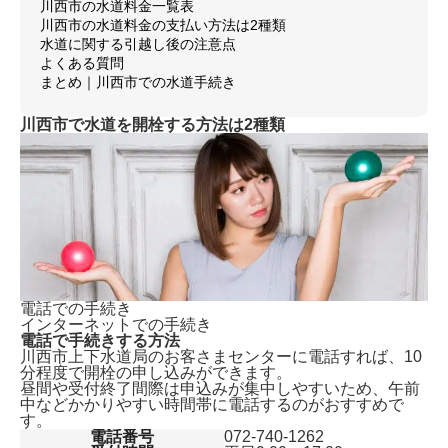
川西市の水道料金一覧表
川西市の水道料金の支払い方法は2種類
水道に関する引越し後の注意点
よくある質問
まとめ｜川西市での水道手続き
川西市で水道を開栓する方法は2種類
電話での手続き
インターネットでの手続き
電話で手続きする方法
川西市上下水道局のお客さまセンターに電話すれば、
10
分程度で開栓の申し込みができます。
昼間や受付終了間際は申込みが集中しやすいため、午前
中などかかりやすい時間帯に電話するのがおすすめで
す。
電話番号
072-740-1262