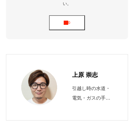
い。
上原 崇志
引越し時の水道・
電気・ガスの手続
きを10年以上サポ
ート。 自治体の申
請窓口や必要書類