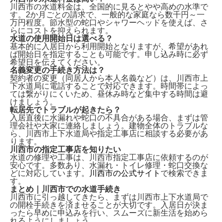
川西市の水道料金は、全国的に見ると
やや高め
の水準で
す。2か月ごとの請求で、一般的な家庭なら数千円～一
万円程度。節水型の蛇口やシャワーヘッドを使えば、さ
らにコストを抑えられます。
水道の使用開始日は選べる？
基本的に入居日から利用開始となりますが、希望があれ
ば
開始日を指定
することも可能です。申し込み時に必ず
希望日を伝えてください。
名義変更の手続き方法は？
契約者の変更（同居人から本人名義など）は、
川西市上
下水道局に電話
することで対応できます。時間帯によっ
ては繋がりにくいため、昼休み時など集中する時間は避
けましょう。
転居先でトラブルが起きたら？
入居直後に水漏れや蛇口の不具合がある場合、まずは
管
理会社や大家
に連絡しましょう。建物全体のトラブルな
ら、川西市上下水道局や指定工事店に相談する必要があ
ります。
川西市の指定工事店を知りたい
水道の修理や工事は、
川西市指定工事店
に依頼するのが
安心です。多数あり、水漏れ・トイレ修理・蛇口交換な
どに対応しています。
川西市の公式サイト
で検索できま
す。
まとめ｜川西市での水道手続き
川西市に引っ越してきたら、まずは
川西市上下水道局で
の開栓手続き
を済ませることが大切です。入居日が決ま
ったら早めに申込みを行い、スムーズに新生活を始めら
れるようにしましょう。