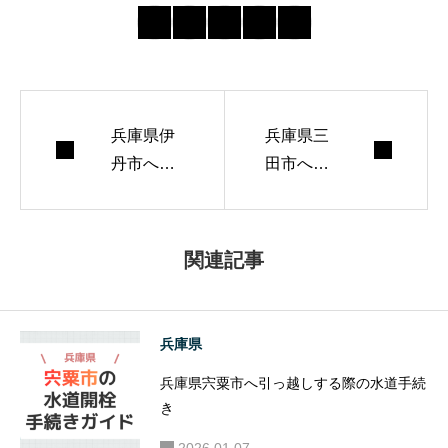
の最新動向を追
い、初めてでも迷
わない導線づくり
を心がけていま
兵庫県伊
す。 週末はランニ
兵庫県三
丹市へ引
田市へ引
ングとコーヒー焙
っ越しす
っ越しす
煎が趣味。
る際の水
る際の水
道手続き
道手続き
関連記事
兵庫県
兵庫県宍粟市へ引っ越しする際の水道手続
き