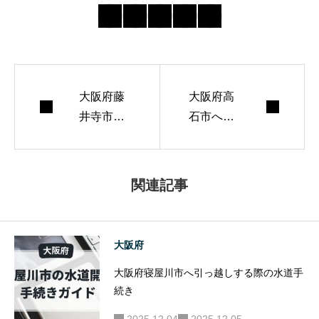
の最新動向を追
い、初めてでも迷
わない導線づくり
を心がけていま
大阪府藤
す。 週末はランニ
大阪府高
井寺市へ
石市へ引
ングとコーヒー焙
引っ越し
っ越しす
煎が趣味。
する際の
る際の水
水道手続
道手続き
関連記事
き
大阪府
大阪府寝屋川市へ引っ越しする際の水道手
続き