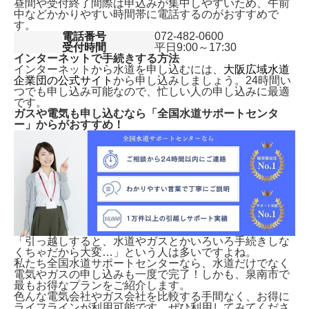
昼間や受付終了間際は申込みが集中しやすいため、午前
中などかかりやすい時間帯に電話するのがおすすめで
す。
電話番号
072-482-0600
受付時間
平日9:00～17:30
インターネットで手続きする方法
インターネットから水道を申し込むには、
大阪広域水道
企業団の公式サイト
から申し込みしましょう。24時間い
つでも申し込み可能なので、忙しい人の申し込みに最適
です。
ガスや電気も申し込むなら「全国水道サポートセンタ
ー」からがおすすめ！
「引っ越しすると、水道やガスとかいろいろ手続きしな
くちゃだから大変…」という人は多いですよね。
私たち全国水道サポートセンターなら、水道だけでなく
電気やガスの申し込みも一度で完了！しかも、
泉南市で
最もお得なプランをご紹介します。
色んな電気会社やガス会社を比較する手間なく、お得に
ライフラインが利用可能です。ぜひ利用してみてくださ