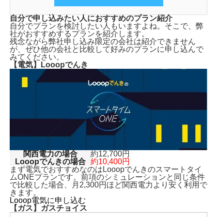
自分で申し込みたい人におすすめのプラン紹介
自分でプランを検討したい人もいますよね。そこで、弊
社がおすすめするプランを紹介します。
残念ながら弊社申し込み限定の会社は紹介できません
が、ぜひ他の会社と比較して好みのプランに申し込んで
みてください。
【電気】Looopでんき
関西電力の場合
約12,700円
Looopでんきの場合
約10,400円
まず電気でおすすめなのはLooopでんきのスマートタイ
ムONEプランです。前項のシミュレーションと同じ条件
で比較した場合、月2,300円ほど関西電力より安く利用で
きます。
Looop電気に申し込む
【ガス】ガスチョイス