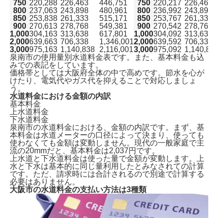
750
220,288
226,463
446,751
750
220,217
226,463
800
237,063
243,898
480,961
800
236,992
243,898
850
253,838
261,333
515,171
850
253,767
261,333
900
270,613
278,768
549,381
900
270,542
278,768
1,000
304,163
313,638
617,801
1,000
304,092
313,638
2,000
639,663
706,338
1,346,001
2,000
639,592
706,338
3,000
975,163
1,140,838
2,116,001
3,000
975,092
1,140,83
泉南市の使用量別水道料金表です。また、基本料金も込
みでの表記をしています。
価格帯としては大阪府全体の中で高めです。節水を心が
けたり、電気代やガス代を抑えることで対応しましょ
う。
水道料金における金額の内訳
基本料金
上水道料金
下水道料金
泉南市の水道料金における、金額の内訳です。まず、基
本料金は水道メーターの口径によって決まり、使っても
使わなくても金額は変動しません。現代の
一般家庭で主
流の20mmだと、基本料金は2,037円
です。
上水道と下水道料金は使った量で金額が変動します。上
水と下水は基本的に同じ量利用したとみなされての計算
です。ただ、請求時には合計されるので別途で計算する
必要はありません。
大阪市の水道料金の支払い方法は3種類