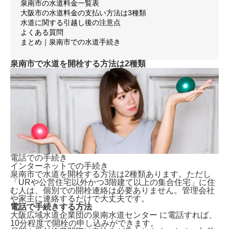
泉南市の水道料金一覧表
大阪市の水道料金の支払い方法は3種類
水道に関する引越し後の注意点
よくある質問
まとめ｜泉南市での水道手続き
泉南市で水道を開栓する方法は2種類
電話での手続き
インターネットでの手続き
泉南市で水道を開栓する方法は2種類あります。ただし
「URや公営住宅以外かつ3階建て以上の集合住宅」に住
む人は、個別での開栓連絡は必要ありません。管理会社
や家主に連絡するだけで大丈夫です。
電話で手続きする方法
大阪広域水道企業団の泉南水道センター に電話すれば、
10分程度で開栓の申し込みができます。