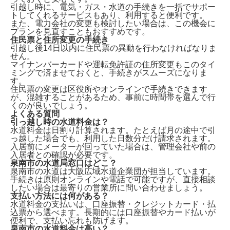
引越し時に、電気・ガス・水道の手続きを一括でサポー
トしてくれるサービスもあり、利用すると便利です。
また、電力会社の変更も検討したい場合は、この機会に
プランを見直すこともおすすめです。
住民票と住所変更の手続き
引越し後14日以内に住民票の異動
を行わなければなりま
せん。
マイナンバーカードや運転免許証の住所変更もこのタイ
ミングで済ませておくと、手続きがスムーズになりま
す。
住民票の変更は区役所やオンラインで手続きできます
が、混雑することがあるため、事前に時間帯を選んで行
くのが良いでしょう。
よくある質問
引っ越し時の水道料金は？
水道料金は
日割り計算
されます。たとえば月の途中で引
っ越した場合でも、利用した日数分だけ請求されます。
入居前にメーターが回っていた場合は、管理会社や前の
入居者との確認が必要です。
泉南市の水道局窓口はどこ？
泉南市の水道は
大阪広域水道企業団
が担当しています。
手続きは原則オンラインや電話で可能ですが、直接相談
したい場合は最寄りの営業所に問い合わせましょう。
支払い方法には何がある？
水道料金の支払いは、
口座振替・クレジットカード・払
込票
から選べます。長期的には口座振替やカード払いが
便利で、支払い忘れも防げます。
泉南市の水道料金は高い？