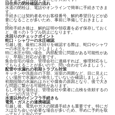
旧住所の閉栓確認の流れ
水道の閉栓は、
電話やオンラインで簡単に手続きできま
す。
手続きには契約者名やお客様番号、解約希望日などが必
要になることが多いため、事前に準備しておきましょ
う。
閉栓手続き後は、解約証明や領収書を必ず保存しておく
と、後々のトラブル防止になります。
水回りのチェックポイント
蛇口・シャワーの水圧確認
引越し後、最初に水回りを確認する際は、
蛇口やシャワ
ーの水圧をチェックしましょう。
特に水圧が弱い場合、内部配管に問題がある可能性があ
り、早期に対応が必要です。
集合住宅の場合、管理会社に連絡すれば、修理対応をし
てもらえることが多いので、問い合わせてみましょう。
配管や水漏れの初期トラブル対策
キッチンや洗面台の下部、浴室の周囲など、
目に見えに
くい場所で水漏れが発生していないか確認
しましょう。
初期段階の水漏れはカビや腐食の原因となり、後で大き
な問題に繋がる可能性があります。
もし不安な場合は、管理会社や業者に点検を依頼するの
も一つの方法です。
水道以外のインフラ手続きも
電気・ガスとの連携確認
引越し後、電気やガスの開通手続きも重要です。特に
ガ
スは立ち会いが必要な場合が多い
ため、早めに予約を取
っておくと安心です。