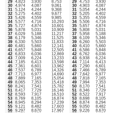
29
4,823
3,930
8,753
29
4,753
3,930
30
4,974
4,087
9,061
30
4,903
4,087
31
5,124
4,244
9,368
31
5,054
4,244
32
5,275
4,402
9,677
32
5,205
4,402
33
5,426
4,559
9,985
33
5,355
4,559
34
5,577
4,716
10,293
34
5,506
4,716
35
5,727
4,874
10,601
35
5,657
4,874
36
5,878
5,031
10,909
36
5,808
5,031
37
6,029
5,188
11,217
37
5,958
5,188
38
6,179
5,346
11,525
38
6,109
5,346
39
6,330
5,503
11,833
39
6,260
5,503
40
6,481
5,660
12,141
40
6,410
5,660
41
6,657
5,848
12,505
41
6,586
5,848
42
6,833
6,036
12,869
42
6,762
6,036
43
7,009
6,224
13,233
43
6,938
6,224
44
7,185
6,413
13,598
44
7,114
6,413
45
7,361
6,601
13,962
45
7,290
6,601
46
7,537
6,789
14,326
46
7,466
6,789
47
7,713
6,977
14,690
47
7,642
6,977
48
7,889
7,165
15,054
48
7,818
7,165
49
8,065
7,353
15,418
49
7,994
7,353
50
8,241
7,541
15,782
50
8,170
7,541
51
8,417
7,729
16,146
51
8,346
7,729
52
8,593
7,917
16,510
52
8,522
7,917
53
8,769
8,105
16,874
53
8,698
8,105
54
8,945
8,294
17,239
54
8,874
8,294
55
9,121
8,482
17,603
55
9,050
8,482
56
9,297
8,670
17,967
56
9,226
8,670