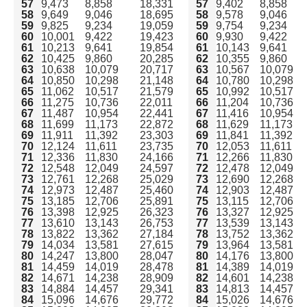
57
9,473
8,858
18,331
57
9,402
8,858
58
9,649
9,046
18,695
58
9,578
9,046
59
9,825
9,234
19,059
59
9,754
9,234
60
10,001
9,422
19,423
60
9,930
9,422
61
10,213
9,641
19,854
61
10,143
9,641
62
10,425
9,860
20,285
62
10,355
9,860
63
10,638
10,079
20,717
63
10,567
10,079
64
10,850
10,298
21,148
64
10,780
10,298
65
11,062
10,517
21,579
65
10,992
10,517
66
11,275
10,736
22,011
66
11,204
10,736
67
11,487
10,954
22,441
67
11,416
10,954
68
11,699
11,173
22,872
68
11,629
11,173
69
11,911
11,392
23,303
69
11,841
11,392
70
12,124
11,611
23,735
70
12,053
11,611
71
12,336
11,830
24,166
71
12,266
11,830
72
12,548
12,049
24,597
72
12,478
12,049
73
12,761
12,268
25,029
73
12,690
12,268
74
12,973
12,487
25,460
74
12,903
12,487
75
13,185
12,706
25,891
75
13,115
12,706
76
13,398
12,925
26,323
76
13,327
12,925
泉南市で水道を開栓する方法は2種類
77
13,610
13,143
26,753
77
13,539
13,143
ガスや電気も申し込むなら「全国水道サポートセンタ
78
13,822
13,362
27,184
78
13,752
13,362
ー」からがおすすめ！
79
14,034
13,581
27,615
79
13,964
13,581
80
14,247
13,800
28,047
80
14,176
13,800
泉南市で水道手続きに必要な情報
81
14,459
14,019
28,478
81
14,389
14,019
泉南市の水道料金一覧表
82
14,671
14,238
28,909
82
14,601
14,238
大阪市の水道料金の支払い方法は3種類
83
14,884
14,457
29,341
83
14,813
14,457
水道に関する引越し後の注意点
84
15,096
14,676
29,772
84
15,026
14,676