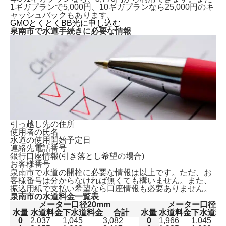
1ギガプランで5,000円、10ギガプランなら25,000円のキ
ャッシュバックもあります。
GMOとくとくBB光に申し込む
泉南市で水道手続きに必要な情報
引っ越し先の住所
使用者の氏名
水道の使用開始予定日
連絡先電話番号
銀行口座情報(引き落とし希望の場合)
お客様番号
泉南市で水道の開栓に必要な情報は以上です。ただ、
お
客様番号は分からなければ無くても構いません。
また、
振込用紙で支払い希望なら口座情報も必要ありません。
泉南市の水道料金一覧表
メーター口径20mm
メーター口径13
水量
水道料金
下水道料金
合計
水量
水道料金
下水道料
0
2,037
1,045
3,082
0
1,966
1,045