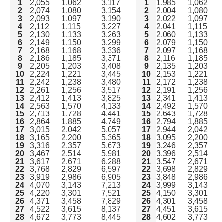
1
2,055
1,062
3,117
1
1,985
1,062
2
2,074
1,080
3,154
2
2,004
1,080
3
2,093
1,097
3,190
3
2,022
1,097
4
2,112
1,115
3,227
4
2,041
1,115
5
2,130
1,133
3,263
5
2,060
1,133
6
2,149
1,150
3,299
6
2,079
1,150
7
2,168
1,168
3,336
7
2,097
1,168
8
2,186
1,185
3,371
8
2,116
1,185
9
2,205
1,203
3,408
9
2,135
1,203
10
2,224
1,221
3,445
10
2,153
1,221
11
2,242
1,238
3,480
11
2,172
1,238
12
2,261
1,256
3,517
12
2,191
1,256
13
2,412
1,413
3,825
13
2,341
1,413
14
2,563
1,570
4,133
14
2,492
1,570
15
2,713
1,728
4,441
15
2,643
1,728
16
2,864
1,885
4,749
16
2,794
1,885
17
3,015
2,042
5,057
17
2,944
2,042
18
3,165
2,200
5,365
18
3,095
2,200
19
3,316
2,357
5,673
19
3,246
2,357
20
3,467
2,514
5,981
20
3,396
2,514
21
3,617
2,671
6,288
21
3,547
2,671
22
3,768
2,829
6,597
22
3,698
2,829
23
3,919
2,986
6,905
23
3,848
2,986
24
4,070
3,143
7,213
24
3,999
3,143
25
4,220
3,301
7,521
25
4,150
3,301
26
4,371
3,458
7,829
26
4,301
3,458
27
4,522
3,615
8,137
27
4,451
3,615
28
4,672
3,773
8,445
28
4,602
3,773