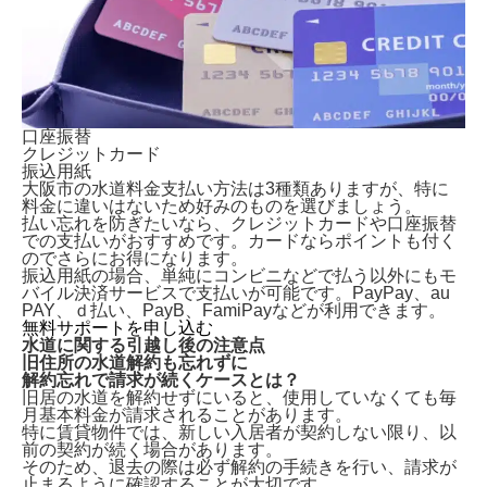
口座振替
クレジットカード
振込用紙
大阪市の水道料金支払い方法は3種類ありますが、特に
料金に違いはないため好みのものを選びましょう。
払い忘れを防ぎたいなら、クレジットカードや口座振替
での支払いがおすすめです。カードならポイントも付く
のでさらにお得になります。
振込用紙の場合、単純にコンビニなどで払う以外にもモ
バイル決済サービスで支払いが可能です。PayPay、au
PAY、ｄ払い、PayB、FamiPayなどが利用できます。
無料サポートを申し込む
水道に関する引越し後の注意点
旧住所の水道解約も忘れずに
解約忘れで請求が続くケースとは？
旧居の水道を解約せずにいる
と、使用していなくても毎
月基本料金が請求されることがあります。
特に賃貸物件では、新しい入居者が契約しない限り、以
前の契約が続く場合があります。
そのため、退去の際は必ず解約の手続きを行い、請求が
止まるように確認することが大切です。