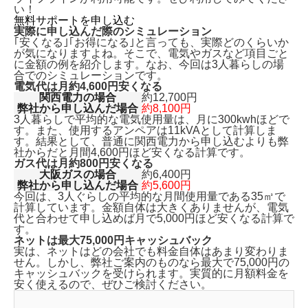
い！
無料サポートを申し込む
実際に申し込んだ際のシミュレーション
｢安くなる｣｢お得になる｣と言っても、実際どのくらいか
が気になりますよね。そこで、電気やガスなど項目ごと
に金額の例を紹介します。なお、今回は3人暮らしの場
合でのシミュレーションです。
電気代は月約4,600円安くなる
関西電力の場合
約12,700円
弊社から申し込んだ場合
約8,100円
3人暮らしで平均的な電気使用量は、月に300kwhほどで
す。また、使用するアンペアは11kVAとして計算しま
す。結果として、普通に関西電力から申し込むよりも
弊
社からだと月間4,600円ほど安くなる計算です。
ガス代は月約800円安くなる
大阪ガスの場合
約6,400円
弊社から申し込んだ場合
約5,600円
今回は、3人ぐらしの平均的な月間使用量である35㎥で
計算しています。金額自体は大きくありませんが、
電気
代と合わせて申し込めば月で5,000円ほど安くなる
計算で
す。
ネットは最大75,000円キャッシュバック
実は、ネットはどの会社でも料金自体はあまり変わりま
せん。しかし、弊社ご案内のものなら
最大で75,000円の
キャッシュバックを受けられます。
実質的に月額料金を
安く使えるので、ぜひご検討ください。