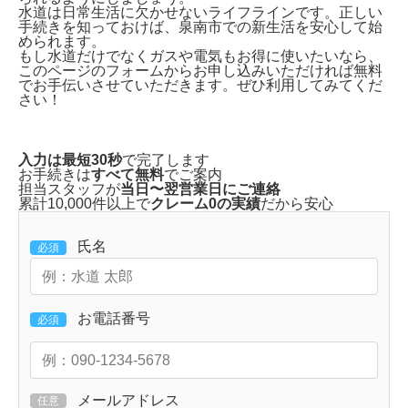
水道は日常生活に欠かせないライフラインです。正しい
手続きを知っておけば、泉南市での新生活を安心して始
められます。
もし水道だけでなくガスや電気もお得に使いたいなら、
このページのフォームから
お申し込みいただければ無料
でお手伝い
させていただきます。ぜひ利用してみてくだ
さい！
入力は最短30秒
で完了します
お手続きは
すべて無料
でご案内
担当スタッフが
当日〜翌営業日にご連絡
累計10,000件以上で
クレーム0の実績
だから安心
氏名
必須
お電話番号
必須
メールアドレス
任意