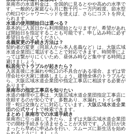
泉南市の水道料金は、全国的に見ると
やや高め
の水準で
す。一般的な家庭なら月に数千円～一万円程度。節水型
の蛇口やシャワーヘッドを使えば、さらにコストを抑え
られます。
水道の使用開始日は選べる？
基本的に入居日から利用開始となりますが、希望があれ
ば
開始日を指定
することも可能です。申し込み時に必ず
希望日を伝えてください。
名義変更の手続き方法は？
契約者の変更（同居人から本人名義など）は、
大阪広域
水道企業団に電話
することで対応できます。時間帯によ
っては繋がりにくいため、昼休み時など集中する時間は
避けましょう。
転居先でトラブルが起きたら？
入居直後に水漏れや蛇口の不具合がある場合、まずは
管
理会社や大家
に連絡しましょう。建物全体のトラブルな
ら、大阪広域水道企業団や指定工事店に相談する必要が
あります。
泉南市の指定工事店を知りたい
水道の修理や工事は、
大阪広域水道企業団指定工事店
に
依頼するのが安心です。多数あり、水漏れ・トイレ修
理・蛇口交換などに対応しています。
大阪広域水道企業
団の公式サイト
で検索できます。
まとめ｜泉南市での水道手続き
泉南市に引っ越してきたら、まずは
大阪広域水道企業団
での開栓手続き
を済ませることが大切です。入居日が決
まったら早めに申込みを行い、スムーズに新生活を始め
られるようにしましょう。