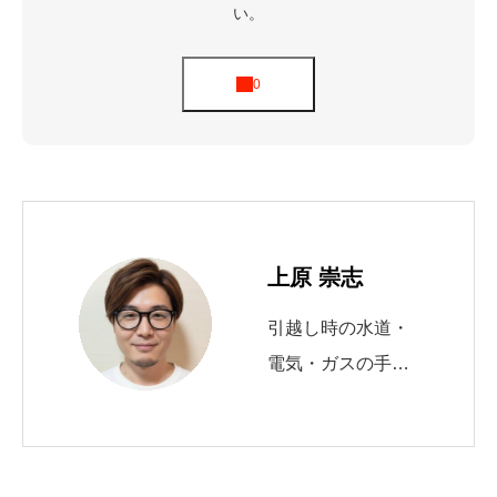
い。
上原 崇志
引越し時の水道・
電気・ガスの手続
きを10年以上サポ
ート。 自治体の申
請窓口や必要書類